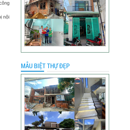
 công
Video đánh giá của
khách hàng anh Hào
ị nội
Quận Gò Vấp-Xây
nhà trọn gói
VIDEO đánh giá của
khách hàng xây nhà
trọn gói tại TP Thủ
Đức
MẪU BIỆT THỰ ĐẸP
Video sửa nhà trọn
gói tại Tân Bình
Video hình ảnh thi
công nhà anh Hiếu