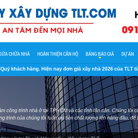
SỬA CHỮA NHÀ
HOÀN THIỆN CĂN HỘ
BẢNG BÁO GIÁ
DỰ ÁN
iện nay đơn giá xây nhà 2026 của TLT từ phần thô đến trọn 
 công trình nhà ở tại TPHCM và các tỉnh lân cận. Chúng tôi cu
ng trình của chúng tôi luôn ưu tiên chất lượng lên hàng đầu, để