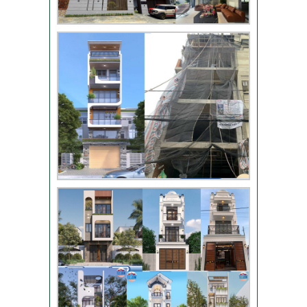
Video bàn giao nhà
chị Phượng – Nhà Bè
TPHCM
Video đánh giá từ
khách hàng chị Oanh
– sửa nhà
Nhận xét khách hàng
nhà chú Trung – Gò
Vấp