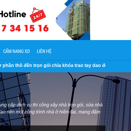
CẨM NANG XD
LIÊN HỆ
gói chìa khóa trao tay dao động 3.500.000 VNĐ/M2 đến 7 Tr
ng cấp dịch vụ thi công xây nhà trọn gói, sửa nhà
 tạo nên một công trình nhà ở hiện đại, mang đậm