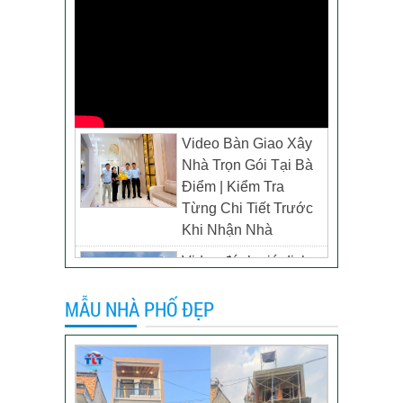
Video Bàn Giao Xây
Nhà Trọn Gói Tại Bà
Điểm | Kiểm Tra
Từng Chi Tiết Trước
Khi Nhận Nhà
Video đánh giá dịch
vụ xây biệt thự tại TP
MẪU NHÀ PHỐ ĐẸP
Tân Uyên, Bình
Dương – Chủ đầu tư
anh Thương
Khách hàng đánh giá
dịch vụ xây dựng của