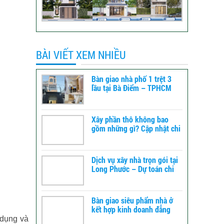
BÀI VIẾT XEM NHIỀU
Bàn giao nhà phố 1 trệt 3
lầu tại Bà Điểm – TPHCM
Xây phần thô không bao
gồm những gì? Cập nhật chi
tiết để dự toán chi phí xây
dựng
Dịch vụ xây nhà trọn gói tại
Long Phước – Dự toán chi
phí xây nhà chi tiết từ A-Z
Bàn giao siêu phẩm nhà ở
kết hợp kinh doanh đẳng
cấp tại TPHCM
ử dụng và