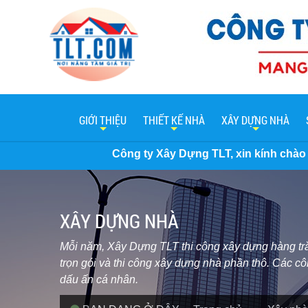
GIỚI THIỆU
THIẾT KẾ NHÀ
XÂY DỰNG NHÀ
Công ty Xây Dựng TLT, xin kính chào Quý khách hàng. H
XÂY DỰNG NHÀ
Mỗi năm, Xây Dựng TLT thi công xây dựng hàng trăm
trọn gói và thi công xây dựng nhà phần thô. Các cô
dấu ấn cá nhân.