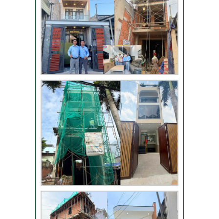
TLT
Đánh giá khách hàng
xây nhà tại Thủ Đức
Thi công móng nhà
có sàn vượt nhịp tại
Hóc Môn
Đánh giá của khách
hàng xây nhà 3 tầng
tại Thủ Đức