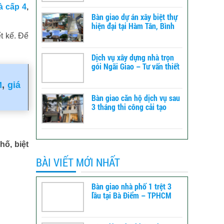
à cấp 4
,
Bàn giao dự án xây biệt thự
hiện đại tại Hàm Tân, Bình
Thuận – xây dựng TLT
t kế. Để
Dịch vụ xây dựng nhà trọn
gói Ngãi Giao – Tư vấn thiết
kế đến báo giá
M
,
giá
Bàn giao căn hộ dịch vụ sau
3 tháng thi công cải tạo
tổng thể tại Bình Tân -
TPHCM
hố, biệt
BÀI VIẾT MỚI NHẤT
Bàn giao nhà phố 1 trệt 3
lầu tại Bà Điểm – TPHCM