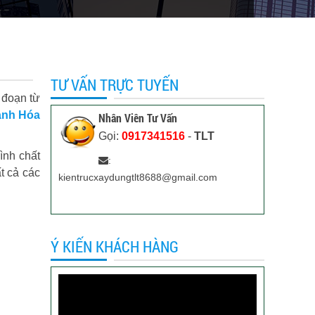
TƯ VẤN TRỰC TUYẾN
 đoạn từ
hạnh Hóa
Nhân Viên Tư Vấn
Gọi:
0917341516
-
TLT
ình chất
:
t cả các
kientrucxaydungtlt8688@gmail.com
Ý KIẾN KHÁCH HÀNG