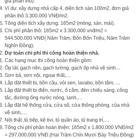
giá phần thô).
Ví dụ: xây dựng nhà cấp 4, diện tích sàn 100m2, đơn giá
phần thô 3.300.000 VNĐ/m2.
Tổng diện tích xây dựng: 165m2 (móng, sàn, mái).
Chi phí phần thô: 165m2 x 3.300.000 vnđ/m2 =
544.500.000 VNĐ( Năm Trăm, Bốn Bốn Triệu, Năm Trăm
Nghìn Đồng).
Dự toán chi phí thi công hoàn thiện nhà.
Các hạng mục thi công hoàn thiện gồm:
Ốp lát, gạch nền, gạch tường, gạch ốp nhà vệ sinh…
Sơn bả, sơn nội, ngoại thất,…
Lắp đặt thiết bị, bồn cầu, vòi sen, lavabo, bồn tắm, …
Lắp đặt thiết bị điện, nước, ổ cắm, đèn chiếu sáng, công
tắc, đường ống nước nóng, lạnh,…
Lắp đặt hệ thống cửa, cửa sổ, cửa thông phòng, của nhà
vệ sinh,…
Nội thất ,tủ bếp, kệ tivi, tủ quần áo, tủ trang trí,…
Tổng chi phí phần hoàn thiện: 165m2 x 1.800.000 VNĐ/m2
= 297.000.000 VNĐ.(Hai Trăm Chín Mươi Bảy Triệu Đồng)