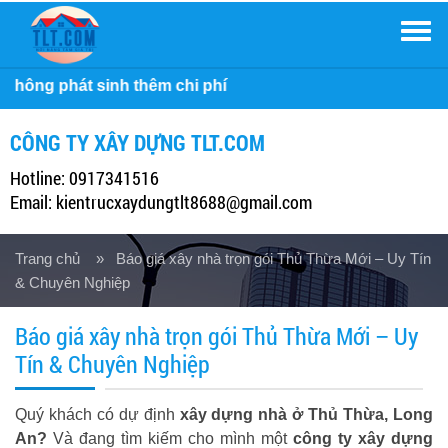
Men
i phí
CÔNG TY XÂY DỰNG TLT.COM
Hotline: 0917341516
Email: kientrucxaydungtlt8688@gmail.com
Trang chủ
» Báo giá xây nhà trọn gói Thủ Thừa Mới – Uy Tín
& Chuyên Nghiệp
Báo giá xây nhà trọn gói Thủ Thừa Mới – Uy
Tín & Chuyên Nghiệp
Quý khách có dự định
xây dựng nhà ở Thủ Thừa, Long
An?
Và đang tìm kiếm cho mình một
công ty xây dựng