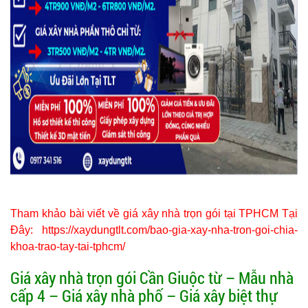
Tham khảo bài viết về giá xây nhà trọn gói tại TPHCM Tại
Đây:
https://xaydungtlt.com/bao-gia-xay-nha-tron-goi-chia-
khoa-trao-tay-tai-tphcm/
Giá xây nhà trọn gói Cần Giuộc từ – Mẫu nhà
cấp 4 – Giá xây nhà phố – Giá xây biệt thự