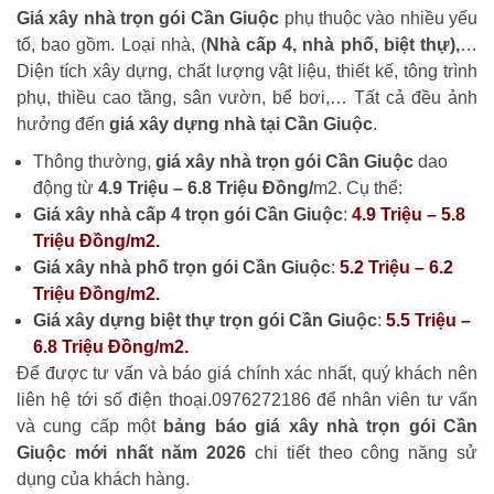
Giá xây nhà trọn gói Cần Giuộc
phụ thuộc vào nhiều yếu
tố, bao gồm. Loại nhà, (
Nhà cấp 4, nhà phố, biệt thự),
…
Diện tích xây dựng, chất lượng vật liệu, thiết kế, tông trình
phụ, thiều cao tầng, sân vườn, bể bơi,… Tất cả đều ảnh
hưởng đến
giá xây dựng nhà tại Cần Giuộc
.
Thông thường,
giá xây nhà trọn gói Cần Giuộc
dao
động từ
4.9 Triệu – 6.8 Triệu Đồng/
m2. Cụ thể:
Giá xây nhà cấp 4 trọn gói Cần Giuộc
:
4.9 Triệu – 5.8
Triệu Đồng/m2.
Giá xây nhà phố trọn gói Cần Giuộc
:
5.2 Triệu – 6.2
Triệu Đồng/m2.
Giá xây dựng biệt thự trọn gói Cần Giuộc
:
5.5 Triệu –
6.8 Triệu Đồng/m2.
Để được tư vấn và báo giá chính xác nhất, quý khách nên
liên hệ tới số điện thoại.0976272186 để nhân viên tư vấn
và cung cấp một
bảng báo giá xây nhà trọn gói Cần
Giuộc mới nhất năm 2026
chi tiết theo công năng sử
dụng của khách hàng.