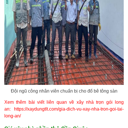
Đội ngũ công nhân viên chuẩn bị cho đổ bê tông sàn
Xem thêm bài viết liên quan về xây nhà trọn gói long
an:
https://xaydungtlt.com/gia-dich-vu-xay-nha-tron-goi-tai-
long-an/