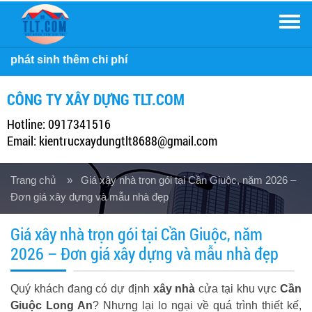
Men
Công ty Xâ
CÔNG TY XÂY DỰNG TLT.COM
Hotline: 0917341516
Email: kientrucxaydungtlt8688@gmail.com
Trang chủ
» Giá xây nhà trọn gói tại Cần Giuộc, năm 2026 –
Đơn giá xây dựng và mẫu nhà đẹp
Giá xây nhà trọn gói tại Cần Giuộc, năm
2026 – Đơn giá xây dựng và mẫu nhà đẹp
Quý khách đang có dự định
xây nhà
cửa tại khu vực
Cần
Giuộc Long An
? Nhưng lại lo ngại về quá trình thiết kế,