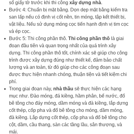
số giấy tờ trước khi thi công
xây dựng nhà
.
Bước 4: Chuẩn bị mặt bằng. Dọn dẹp mặt bằng kiểm tra
san lấp nếu có định vị cốt nền, tin móng, tập kết thiết bị,
vật liệu. Nếu sử dụng móng cọc tiến hạnh định vị tim cọc
và ép cọc.
Bước 5: Thi công phần thô.
Thi công phần thô
là giai
đoạn đầu tiên và quan trọng nhất của quá trình xây
dựng. Thi công phần thô tốt, chính xác sẽ giúp cho công
trình được xây dựng đúng như thiết kế, đảm bảo chất
lượng và an toàn, từ đó giúp cho các công đoạn sau
được thực hiện nhanh chóng, thuận tiện và tiết kiệm chi
phí.
Trong giai đoạn này,
nhà thầu
sẽ thực hiện các hạng
mục như. Đào móng, đá kiềng, hầm phân, bể nước, đổ
bê tông cho đáy móng, dầm móng và đà kiềng, lắp dựng
cốt thép, cốp pha và đổ bê tông cho móng, dầm móng,
đà kiềng. Lắp dựng cốt thép, cốp pha và đổ bê tông cho
cột, dầm, cầu thang, sàn các tầng lầu, sân thượng, và
mái.