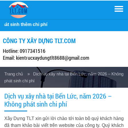
Men
Công ty Xâ
CÔNG TY XÂY DỰNG TLT.COM
Hotline: 0917341516
Email: kientrucxaydungtlt8688@gmail.com
Trang chủ
» Dịch vụ xây nhà tại Bến Lức, năm 2026 – Không
phát sinh chi phí
Dịch vụ xây nhà tại Bến Lức, năm 2026 –
Không phát sinh chi phí
Xây Dựng TLT xin gửi lời chào tới toàn bộ quý khách hàng
đã tham khảo bài viết trên website của công ty. Quý khách