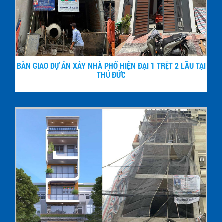
BÀN GIAO DỰ ÁN XÂY NHÀ PHỐ HIỆN ĐẠI 1 TRỆT 2 LẦU TẠI
THỦ ĐỨC