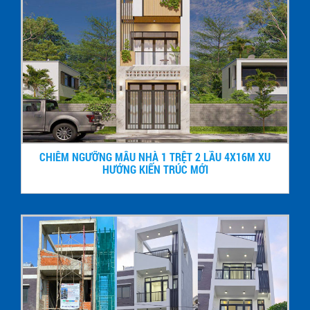
CHIÊM NGƯỠNG MẪU NHÀ 1 TRỆT 2 LẦU 4X16M XU
HƯỚNG KIẾN TRÚC MỚI