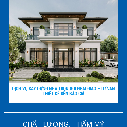
DỊCH VỤ XÂY DỰNG NHÀ TRỌN GÓI NGÃI GIAO – TƯ VẤN
THIẾT KẾ ĐẾN BÁO GIÁ
CHẤT LƯỢNG, THẨM MỸ