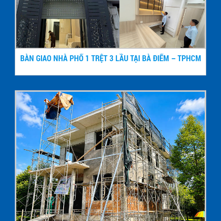
BÀN GIAO NHÀ PHỐ 1 TRỆT 3 LẦU TẠI BÀ ĐIỂM – TPHCM