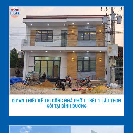
DỰ ÁN THIẾT KẾ THI CÔNG NHÀ PHỐ 1 TRỆT 1 LẦU TRỌN
GÓI TẠI BÌNH DƯƠNG