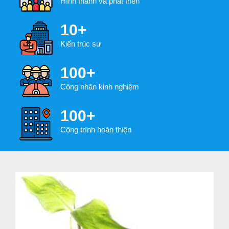
Hình thành và phát triển
10+
Kiến trúc sư
100+
Công nhân kinh nghiệm
100+
Công trình hoàn thiện