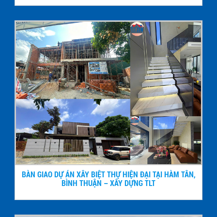
BÀN GIAO DỰ ÁN XÂY BIỆT THỰ HIỆN ĐẠI TẠI HÀM TÂN,
BÌNH THUẬN – XÂY DỰNG TLT