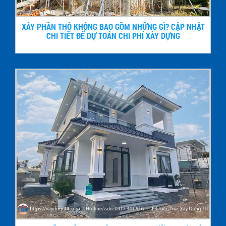
XÂY PHẦN THÔ KHÔNG BAO GỒM NHỮNG GÌ? CẬP NHẬT
CHI TIẾT ĐỂ DỰ TOÁN CHI PHÍ XÂY DỰNG