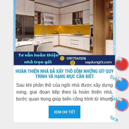
HOÀN THIỆN NHÀ ĐÃ XÂY THÔ GỒM NHỮNG GÌ? QUY
TRÌNH VÀ HẠNG MỤC CẦN BIẾT
Sau khi phần thô của ngôi nhà được xây dựng
xong, giai đoạn tiếp theo là hoàn thiện nhà,
bước quan trọng giúp biến công trình từ khung
bê tông...
XEM CHI TIẾT