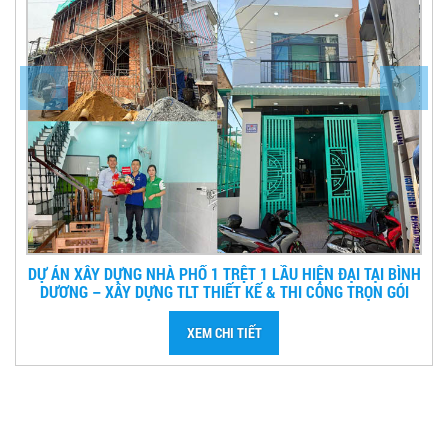
H
DỰ ÁN CẢI TẠO – SỬA CHỮA – NÂNG TẦNG NHÀ PHỐ TẠI
TÂN PHÚ
XEM CHI TIẾT