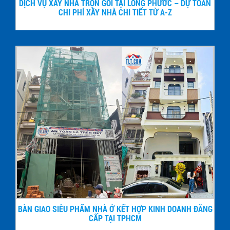
DỊCH VỤ XÂY NHÀ TRỌN GÓI TẠI LONG PHƯỚC – DỰ TOÁN
CHI PHÍ XÂY NHÀ CHI TIẾT TỪ A-Z
BÀN GIAO SIÊU PHẨM NHÀ Ở KẾT HỢP KINH DOANH ĐẲNG
CẤP TẠI TPHCM