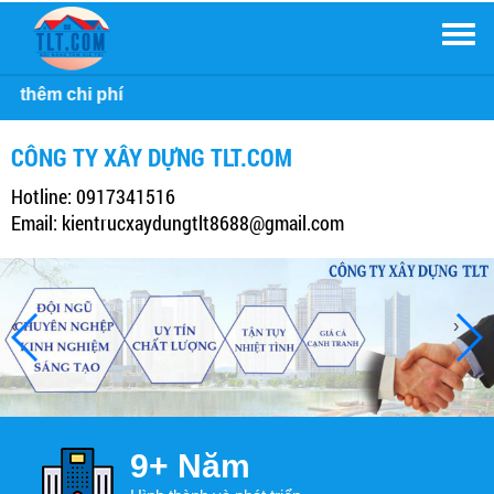
Men
Công ty Xây Dự
CÔNG TY XÂY DỰNG TLT.COM
Hotline: 0917341516
Email: kientrucxaydungtlt8688@gmail.com
‹
›
9+
Năm