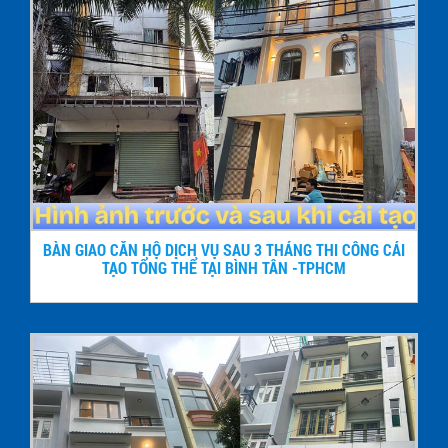
BÀN GIAO CĂN HỘ DỊCH VỤ SAU 3 THÁNG THI CÔNG CẢI
TẠO TỔNG THỂ TẠI BÌNH TÂN -TPHCM