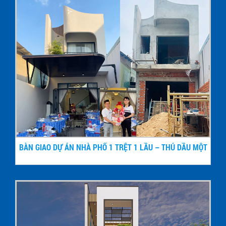
BÀN GIAO DỰ ÁN NHÀ PHỐ 1 TRỆT 1 LẦU – THỦ DẦU MỘT