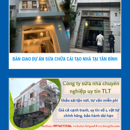
BÀN GIAO DỰ ÁN SỬA CHỮA CẢI TẠO NHÀ TẠI TÂN BÌNH