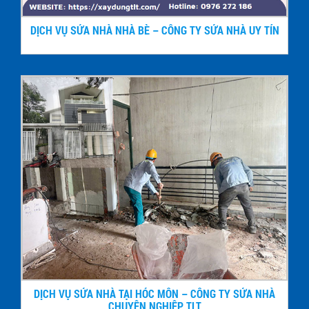
DỊCH VỤ SỬA NHÀ NHÀ BÈ – CÔNG TY SỬA NHÀ UY TÍN
DỊCH VỤ SỬA NHÀ TẠI HÓC MÔN – CÔNG TY SỬA NHÀ
CHUYÊN NGHIỆP TLT