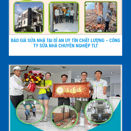
BÁO GIÁ SỬA NHÀ TẠI DĨ AN UY TÍN CHẤT LƯỢNG – CÔNG
TY SỬA NHÀ CHUYÊN NGHIỆP TLT