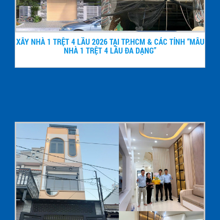
XÂY NHÀ 1 TRỆT 4 LẦU 2026 TẠI TP.HCM & CÁC TỈNH “MẪU
NHÀ 1 TRỆT 4 LẦU ĐA DẠNG”