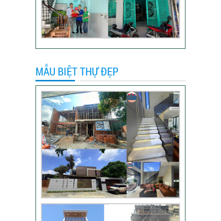
nhà trọn gói
VIDEO đánh giá của
khách hàng xây nhà
trọn gói tại TP Thủ
Đức
MẪU BIỆT THỰ ĐẸP
Video sửa nhà trọn
gói tại Tân Bình
Video hình ảnh thi
công nhà anh Hiếu
Video bàn giao nhà
chị Phượng – Nhà Bè
TPHCM