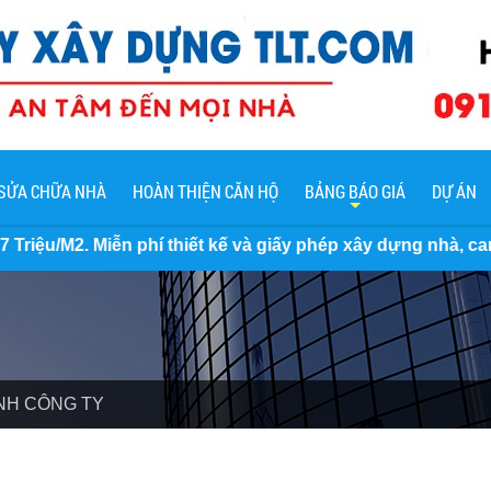
SỬA CHỮA NHÀ
HOÀN THIỆN CĂN HỘ
BẢNG BÁO GIÁ
DỰ ÁN
 phí thiết kế và giấy phép xây dựng nhà, cam kết không ph
NH CÔNG TY