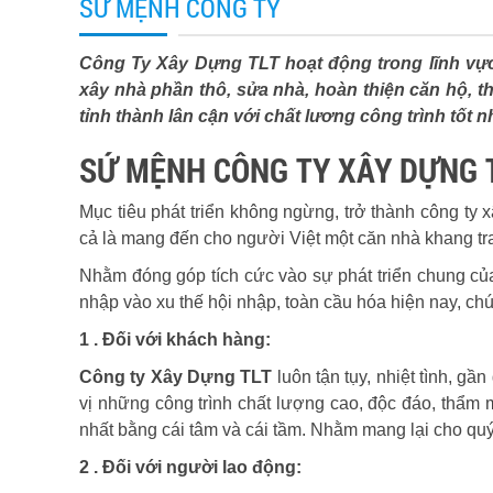
SỨ MỆNH CÔNG TY
Công Ty Xây Dựng TLT hoạt động trong lĩnh vực
xây nhà phần thô, sửa nhà, hoàn thiện căn hộ, t
tỉnh thành lân cận với chất lương công trình tốt nh
SỨ MỆNH CÔNG TY XÂY DỰNG 
Mục tiêu phát triển không ngừng, trở thành công ty
cả là mang đến cho người Việt một căn nhà khang tr
Nhằm đóng góp tích cức vào sự phát triển chung củ
nhập vào xu thế hội nhập, toàn cầu hóa hiện nay, ch
1 . Đối với khách hàng:
Công ty Xây Dựng TLT
luôn tận tụy, nhiệt tình, gầ
vị những công trình chất lượng cao, độc đáo, thẩm mỹ
nhất bằng cái tâm và cái tầm. Nhằm mang lại cho quý
2 . Đối với người lao động: