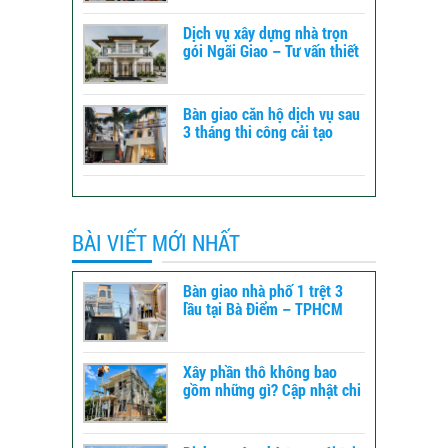
Dịch vụ xây dựng nhà trọn
gói Ngãi Giao – Tư vấn thiết
kế đến báo giá
Bàn giao căn hộ dịch vụ sau
3 tháng thi công cải tạo
tổng thể tại Bình Tân -
TPHCM
BÀI VIẾT MỚI NHẤT
Bàn giao nhà phố 1 trệt 3
lầu tại Bà Điểm – TPHCM
Xây phần thô không bao
gồm những gì? Cập nhật chi
tiết để dự toán chi phí xây
dựng