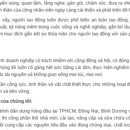
yện vọng, quan tâm, lắng nghe, gàn gũi, chăm sóc, đưa ra nh
 thần của công nhân viên ngày càng cải thiện và phát triển tốt 
ì vậy, người lao động luôn được phổ biến an toàn lao động,
huật, kỹ năng mềm trong cuộc sống và nghề nghiệp, gắn bó lâu
hằm mục đích gắn kết sự thỏa mãn cho người lao động với sản
nh doanh nghiệp có trách nhiệm với cộng đồng xã hội, có đóng 
húng tôi luôn cố gắng hết sức bằng cái tâm, thực hiện nghiêm 
ác tài nguyên và không gian sống mọi lúc, mọi nơi.
n công sức, tinh thần và vật chất thiết thực cho những hoạt 
ển và bền vững.
 của chúng tôi:
 trình dân dụng hàng đầu tại TPHCM, Đồng Nai, Bình Dương c
oặc thi công phần thô nhà mới, cải tạo, nâng cấp và sửa chữa cô
ôi cung cấp các nguyên liệu đầu vào đúng chủng loại, chất lư