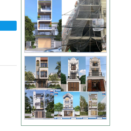
Video đánh giá từ
khách hàng chị Oanh
– sửa nhà
Nhận xét khách hàng
nhà chú Trung – Gò
Vấp