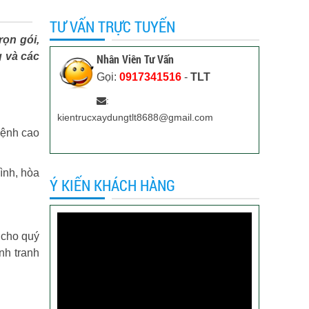
TƯ VẤN TRỰC TUYẾN
ọn gói,
g và các
Nhân Viên Tư Vấn
Gọi:
0917341516
-
TLT
:
kientrucxaydungtlt8688@gmail.com
ệnh cao
ình, hòa
Ý KIẾN KHÁCH HÀNG
n cho quý
nh tranh