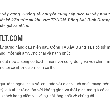
 xây dựng. Chúng tôi chuyên cung cấp dịch vụ xây nhà tr
hiết kế kiến trúc tại khu vực TP.HCM, Đồng Nai, Bình Dươn
ất, giá cả tối ưu.
TLT.COM
 xây dựng hàng đầu hiện nay,
Công Ty Xây Dựng TLT
có sứ m
ang, một mái ấm vững chãi và hạnh phúc.
a đất nước, sống có trách nhiệm với cộng đồng và với chính m
úng tôi có những sứ mệnh cụ thể:
n gũi, lắng nghe, chia sẻ, chu đáo với dịch vụ tốt nhất, mang đế
, giá trị, trường tồn với không gian và thời gian mà giá cả cạ
 khách hàng niềm vui và sự hài lòng nhất về chúng tôi.