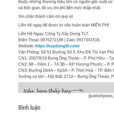
thuộc những thương hiệu lớn có nguồn gốc xuất xứ r
và thời gian, tối ưu chi phí đến mức thấp nhất.
Xin chân thành cảm ơn quý vị!
Liên hệ ngay để được tư vấn hoàn toàn MIỄN PHÍ
Liên Hệ Ngay: Công Ty Xây Dựng TLT.
Điện Thoại: 0976272186 | Zalo: 0917341516.
Website:
https://xaydungtlt.com/
Văn Phòng: Số 51 Đường Số 3, Khu Đô Thị Vạn Phúc
CN1: 200/78/19 Bưng Ông Thoàn – P. Phú Hữu – T
CN2: 68 – Hẻm 1 – Tổ 3B – KP Hương Phước – P. P
CN3: Đường Dk4A – Kp3A – P. Thới Hoà – TP. Bến 
Xưởng cơ khí – Nội thất: 271A – Bưng Ông Thoàn, 
[publishpress
Bình luận