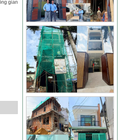
ông gian
Đánh giá khách hàng
xây nhà tại Thủ Đức
Thi công móng nhà
có sàn vượt nhịp tại
Hóc Môn
Đánh giá của khách
hàng xây nhà 3 tầng
tại Thủ Đức
Video đánh giá của
khách hàng anh Hào
Quận Gò Vấp-Xây