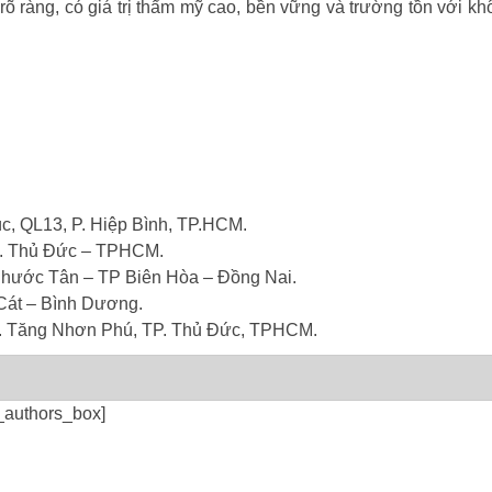
õ ràng, có giá trị thẩm mỹ cao, bền vững và trường tồn với kh
, QL13, P. Hiệp Bình, TP.HCM.
p. Thủ Đức – TPHCM.
hước Tân – TP Biên Hòa – Đồng Nai.
Cát – Bình Dương.
P. Tăng Nhơn Phú, TP. Thủ Đức, TPHCM.
_authors_box]