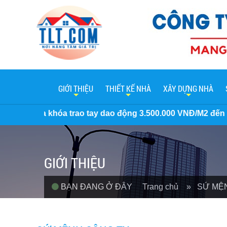
GIỚI THIỆU
THIẾT KẾ NHÀ
XÂY DỰNG NHÀ
a trao tay dao động 3.500.000 VNĐ/M2 đến 7 Triệu/M2. Miễn
GIỚI THIỆU
BẠN ĐANG Ở ĐÂY
Trang chủ
» SỨ MỆ