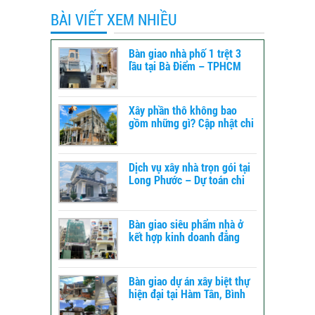
BÀI VIẾT XEM NHIỀU
Bàn giao nhà phố 1 trệt 3
lầu tại Bà Điểm – TPHCM
Xây phần thô không bao
gồm những gì? Cập nhật chi
tiết để dự toán chi phí xây
dựng
Dịch vụ xây nhà trọn gói tại
Long Phước – Dự toán chi
phí xây nhà chi tiết từ A-Z
Bàn giao siêu phẩm nhà ở
kết hợp kinh doanh đẳng
cấp tại TPHCM
Bàn giao dự án xây biệt thự
hiện đại tại Hàm Tân, Bình
Thuận – xây dựng TLT