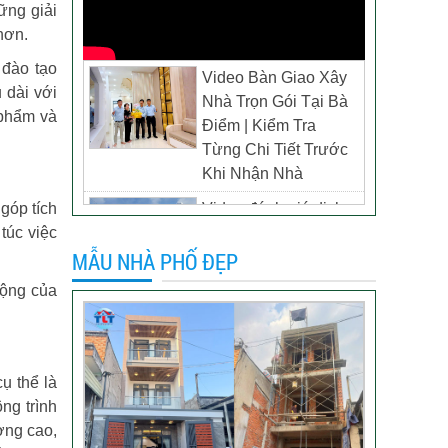
ững giải
hơn.
 đào tạo
Video Bàn Giao Xây
 dài với
Nhà Trọn Gói Tại Bà
 phẩm và
Điểm | Kiểm Tra
Từng Chi Tiết Trước
Khi Nhận Nhà
góp tích
Video đánh giá dịch
túc việc
vụ xây biệt thự tại TP
MẪU NHÀ PHỐ ĐẸP
Tân Uyên, Bình
Dương – Chủ đầu tư
động của
anh Thương
Khách hàng đánh giá
dịch vụ xây dựng của
ụ thể là
TLT
ng trình
ợng cao,