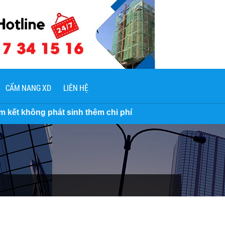
CẨM NANG XD
LIÊN HỆ
át sinh thêm chi phí