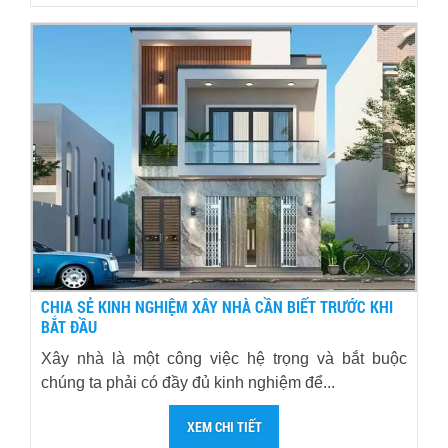
CHIA SẺ KINH NGHIỆM XÂY NHÀ CẦN BIẾT TRƯỚC KHI
BẮT ĐẦU
Xây nhà là một công việc hệ trọng và bắt buộc
chúng ta phải có đầy đủ kinh nghiệm để...
XEM CHI TIẾT