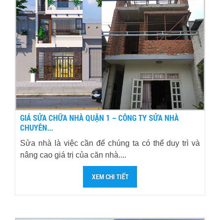
GIÁ SỬA CHỮA NHÀ QUẬN 1 – CÔNG TY SỬA NHÀ
CHUYÊN...
Sửa nhà là việc cần để chúng ta có thể duy trì và
nâng cao giá trị của căn nhà....
XEM CHI TIẾT