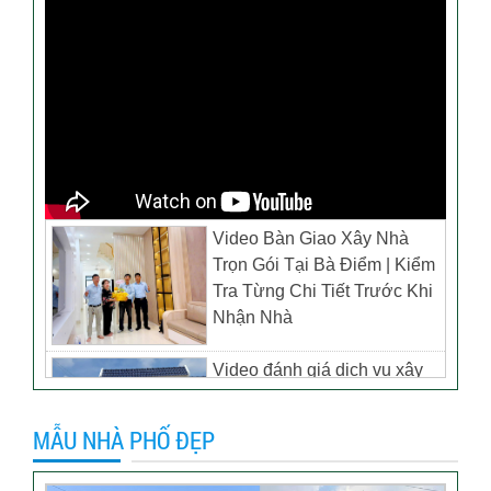
Video Bàn Giao Xây Nhà
Trọn Gói Tại Bà Điểm | Kiểm
Tra Từng Chi Tiết Trước Khi
Nhận Nhà
Video đánh giá dịch vụ xây
biệt thự tại TP Tân Uyên,
Bình Dương – Chủ đầu tư
MẪU NHÀ PHỐ ĐẸP
anh Thương