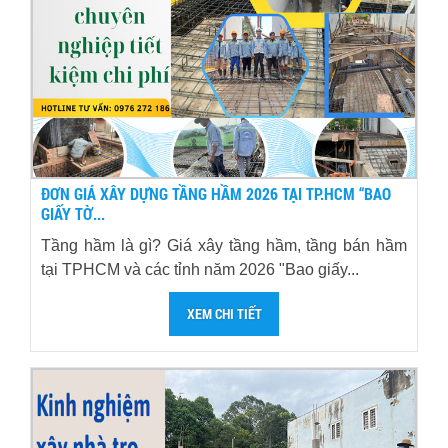
ĐƠN GIÁ XÂY DỰNG TẦNG HẦM 2026 TẠI TP.HCM “BAO
GIẤY TỜ...
Tầng hầm là gì? Giá xây tầng hầm, tầng bán hầm
tại TPHCM và các tỉnh năm 2026 "Bao giấy...
XEM CHI TIẾT