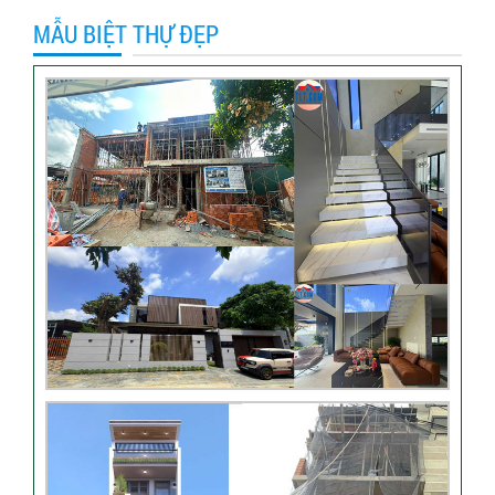
Tân Bình
MẪU BIỆT THỰ ĐẸP
Video hình ảnh thi công nhà
anh Hiếu
Video bàn giao nhà chị
Phượng – Nhà Bè TPHCM
Video đánh giá từ khách
hàng chị Oanh – sửa nhà