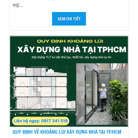
mỹ...
XEM CHI TIẾT
QUY ĐỊNH VỀ KHOẢNG LÙI XÂY DỰNG NHÀ TẠI TP.HCM