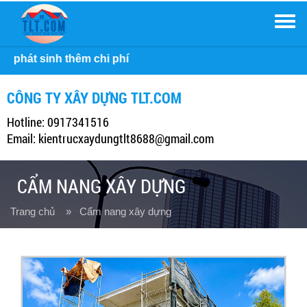
Men
Công 
CÔNG TY XÂY DỰNG TLT.COM
Hotline: 0917341516
Email: kientrucxaydungtlt8688@gmail.com
CẨM NANG XÂY DỰNG
Trang chủ
» Cẩm nang xây dựng