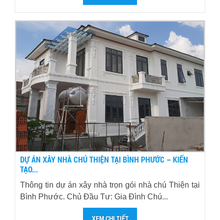
DỰ ÁN XÂY NHÀ CHÚ THIỆN TẠI BÌNH PHƯỚC – KIẾN
TẠO...
Thông tin dự án xây nhà trọn gói nhà chú Thiện tại
Bình Phước. Chủ Đầu Tư: Gia Đình Chú...
XEM CHI TIẾT