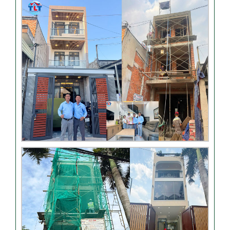
Khách hàng đánh giá dịch vụ
xây dựng của TLT
Đánh giá khách hàng xây
nhà tại Thủ Đức
Thi công móng nhà có sàn
vượt nhịp tại Hóc Môn