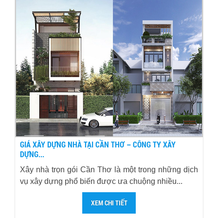
GIÁ XÂY DỰNG NHÀ TẠI CẦN THƠ – CÔNG TY XÂY
DỰNG...
Xây nhà trọn gói Cần Thơ là một trong những dịch
vụ xây dựng phổ biến được ưa chuộng nhiều...
XEM CHI TIẾT