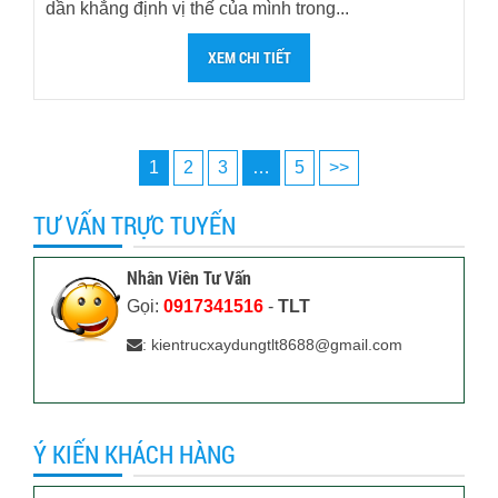
dần khẳng định vị thế của mình trong...
XEM CHI TIẾT
1
2
3
…
5
>>
TƯ VẤN TRỰC TUYẾN
Nhân Viên Tư Vấn
Gọi:
0917341516
-
TLT
: kientrucxaydungtlt8688@gmail.com
Ý KIẾN KHÁCH HÀNG