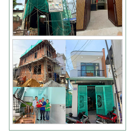
Đánh giá của khách hàng
xây nhà 3 tầng tại Thủ Đức
Video đánh giá của khách
hàng anh Hào Quận Gò Vấp-
Xây nhà trọn gói
VIDEO đánh giá của khách
hàng xây nhà trọn gói tại TP
Thủ Đức
Video sửa nhà trọn gói tại