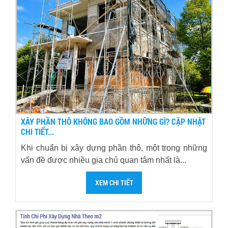
XÂY PHẦN THÔ KHÔNG BAO GỒM NHỮNG GÌ? CẬP NHẬT
CHI TIẾT...
Khi chuẩn bị xây dựng phần thô, một trong những
vấn đề được nhiều gia chủ quan tâm nhất là...
XEM CHI TIẾT