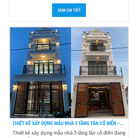
XEM CHI TIẾT
THIẾT KẾ XÂY DỰNG MẪU NHÀ 3 TẦNG TÂN CỔ ĐIỂN –...
Thiết kế xây dựng mẫu nhà 3 tầng tân cổ điển đang