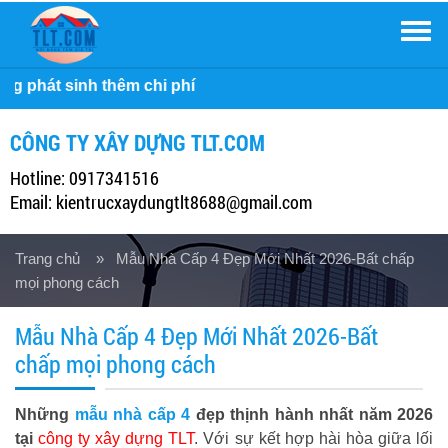
Men
Công 
CÔNG TY XÂY DỰNG TLT.COM
Hotline: 0917341516
Email: kientrucxaydungtlt8688@gmail.com
Trang chủ
» Mẫu Nhà Cấp 4 Đẹp Mới Nhất 2026-Bất chấp
mọi phong cách
Mẫu Nhà Cấp 4 Đẹp Mới Nhất 2026-Bất
chấp mọi phong cách
Những
mẫu nhà cấp 4
đẹp thịnh hành nhất năm 2026
tại
công ty xây dựng TLT
. Với sự kết hợp hài hòa giữa lối