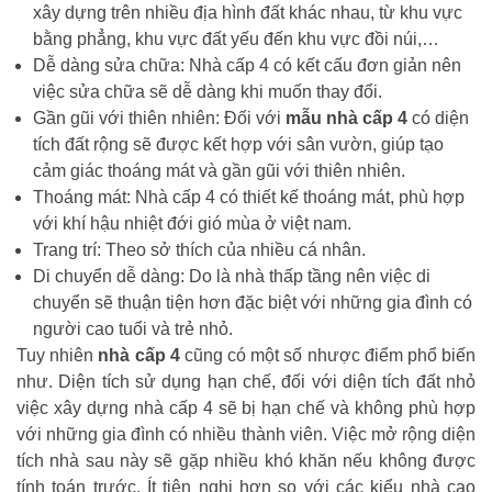
xây dựng trên nhiều địa hình đất khác nhau, từ khu vực
bằng phẳng, khu vực đất yếu đến khu vực đồi núi,…
Dễ dàng sửa chữa: Nhà cấp 4 có kết cấu đơn giản nên
việc sửa chữa sẽ dễ dàng khi muốn thay đổi.
Gần gũi với thiên nhiên: Đối với
mẫu nhà cấp 4
có diện
tích đất rộng sẽ được kết hợp với sân vườn, giúp tạo
cảm giác thoáng mát và gần gũi với thiên nhiên.
Thoáng mát: Nhà cấp 4 có thiết kế thoáng mát, phù hợp
với khí hậu nhiệt đới gió mùa ở việt nam.
Trang trí: Theo sở thích của nhiều cá nhân.
Di chuyển dễ dàng: Do là nhà thấp tầng nên việc di
chuyển sẽ thuận tiện hơn đặc biệt với những gia đình có
người cao tuổi và trẻ nhỏ.
Tuy nhiên
nhà cấp 4
cũng có một số nhược điểm phổ biến
như. Diện tích sử dụng hạn chế, đối với diện tích đất nhỏ
việc xây dựng nhà cấp 4 sẽ bị hạn chế và không phù hợp
với những gia đình có nhiều thành viên. Việc mở rộng diện
tích nhà sau này sẽ gặp nhiều khó khăn nếu không được
tính toán trước. Ít tiện nghi hơn so với các kiểu nhà cao