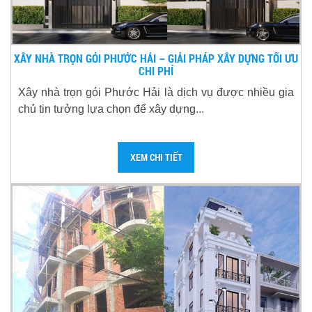
XÂY NHÀ TRỌN GÓI PHƯỚC HẢI – GIẢI PHÁP XÂY DỰNG TỐI ƯU
CHI PHÍ
Xây nhà trọn gói Phước Hải là dịch vụ được nhiều gia
chủ tin tưởng lựa chọn để xây dựng...
XEM CHI TIẾT