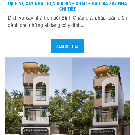
DỊCH VỤ XÂY NHÀ TRỌN GÓI BÌNH CHÂU – BÁO GIÁ XÂY NHÀ
CHI TIẾT
Dịch vụ xây nhà trọn gói Bình Châu giải pháp toàn diện
dành cho những ai đang có ý định...
XEM CHI TIẾT