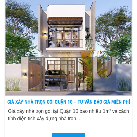
GIÁ XÂY NHÀ TRỌN GÓI QUẬN 10 – TƯ VẤN BÁO GIÁ MIỄN PHÍ
Giá xây nhà trọn gói tại Quận 10 bao nhiêu 1m² và cách
tính diện tích xây dựng nhà trọn...