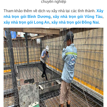
chuyên nghiệp
Tham khảo thêm về dịch vụ xây nhà tại các tỉnh thành.
Xây
nhà trọn gói Bình Dương
,
xây nhà trọn gói Vũng Tàu
,
xây nhà trọn gói Long An
,
xây nhà trọn gói Đồng Nai
.