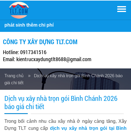
Men
Công 
CÔNG TY XÂY DỰNG TLT.COM
Hotline: 0917341516
Email: kientrucxaydungtlt8688@gmail.com
Trang chủ
» Dịch vụ xây nhà trọn gói Bình Chánh 2026 báo
giá chi tiết
Dịch vụ xây nhà trọn gói Bình Chánh 2026
báo giá chi tiết
Trong bối cảnh nhu cầu xây nhà ở ngày càng tăng, Xây
Dựng TLT cung cấp
dịch vụ xây nhà trọn gói tại Bình