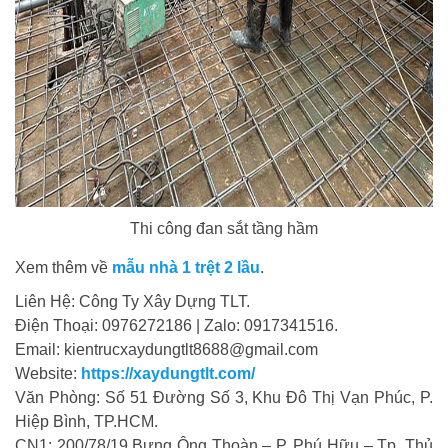
Thi công đan sắt tầng hầm
Xem thêm về
mẫu nhà 1 trệt 2 lầu
.
Liên Hệ: Công Ty Xây Dựng TLT.
Điện Thoại: 0976272186 | Zalo: 0917341516.
Email: kientrucxaydungtlt8688@gmail.com
Website:
https://xaydungtlt.com/
Văn Phòng: Số 51 Đường Số 3, Khu Đô Thị Vạn Phúc, P.
Hiệp Bình, TP.HCM.
CN1: 200/78/19 Bưng Ông Thoàn – P. Phú Hữu – Tp. Thủ