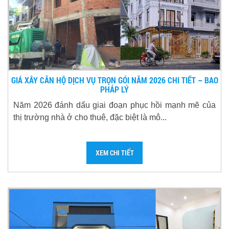
GIÁ XÂY CĂN HỘ DỊCH VỤ TRỌN GÓI NĂM 2026 CHI TIẾT – BAO
PHÁP LÝ
Năm 2026 đánh dấu giai đoạn phục hồi mạnh mẽ của
thị trường nhà ở cho thuê, đặc biệt là mô...
XEM CHI TIẾT