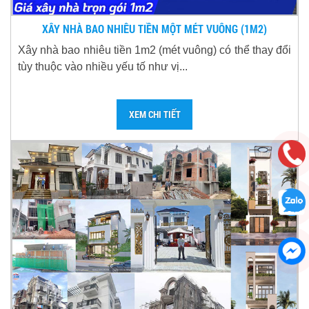
XÂY NHÀ BAO NHIÊU TIỀN MỘT MÉT VUÔNG (1M2)
Xây nhà bao nhiêu tiền 1m2 (mét vuông) có thể thay đổi
tùy thuộc vào nhiều yếu tố như vị...
XEM CHI TIẾT