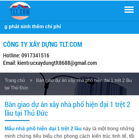
Men
Công ty Xây
CÔNG TY XÂY DỰNG TLT.COM
Hotline: 0917341516
Email: kientrucxaydungtlt8688@gmail.com
Trang chủ
» Bàn giao dự án xây nhà phố hiện đại 1 trệt 2 lầu
tại Thủ Đức
Bàn giao dự án xây nhà phố hiện đại 1 trệt 2
lầu tại Thủ Đức
Mẫu nhà phố hiện đại 1 trệt 2 lầu
này là một trong những
minh chứng tiêu biểu cho phong cách kiến trúc tinh tế, tối