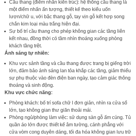
Cầu thang (điểm nhấn kiến trúc): hệ thống cầu thang là
một điểm nhấn ấn tượng, thiết kế theo kiểu uốn
lượn/chữ u, với bậc thang gỗ, tay vịn gỗ kết hợp song
chắn kim loại màu trắng hiện đại.
Sự bố trí cầu thang cho phép không gian các tầng liên
kết nhau, đồng thời có tầm nhìn thoáng xuống phòng
khách tầng trệt.
Ánh sáng tự nhiên:
Khu vực sảnh tầng và cầu thang được trang bị giếng trời
lớn, đảm bảo ánh sáng lan tỏa khắp các tầng, giảm thiểu
sự phụ thuộc vào đèn điện ban ngày, tạo cảm giác thông
thoáng và sinh động.
Khu vực chức năng:
Phòng khách: bố trí sofa chữ l đơn giản, nhìn ra cửa sổ
lớn, tạo không gian thư giãn thoải mái.
Phòng ngủ/phòng làm việc: sử dụng sàn gỗ ấm cúng. Tủ
quần áo lớn được thiết kế âm tường, cánh phẳng với
cửa vòm cong duyên dáng, tối đa hóa không gian lưu trữ