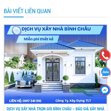
BÀI VIẾT LIÊN QUAN
DỊCH VỤ XÂY NHÀ TRỌN GÓI BÌNH CHÂU – BÁO GIÁ XÂY NHÀ