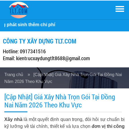
Men
Công ty
CÔNG TY XÂY DỰNG TLT.COM
Hotline: 0917341516
Email: kientrucxaydungtlt8688@gmail.com
Trang chủ
» [Cập Nhật] Giá Xây Nhà Trọn Gói Tại Đồng Nai
Năm 2026 Theo Khu Vực
[Cập Nhật] Giá Xây Nhà Trọn Gói Tại Đồng
Nai Năm 2026 Theo Khu Vực
Xây nhà
là một quyết định quan trọng, đòi hỏi sự chuẩn bị
kỹ lưỡng về tài chính, thiết kế và lựa chọn
đơn vị thi công