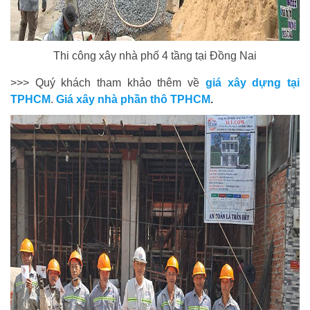
Thi công xây nhà phố 4 tầng tại Đồng Nai
>>> Quý khách tham khảo thêm về
giá xây dựng tại
TPHCM
.
Giá xây nhà phần thô TPHCM
.