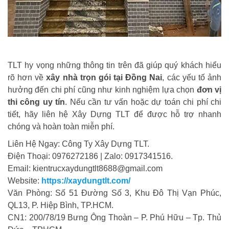
TLT hy vọng những thông tin trên đã giúp quý khách hiểu
rõ hơn về
xây nhà trọn gói tại Đồng Nai
, các yếu tố ảnh
hưởng đến chi phí cũng như kinh nghiệm lựa chọn
đơn vị
thi công uy tín
. Nếu cần tư vấn hoặc dự toán chi phí chi
tiết, hãy liên hệ Xây Dựng TLT để được hỗ trợ nhanh
chóng và hoàn toàn miễn phí.
Liên Hệ Ngay: Công Ty Xây Dựng TLT.
Điện Thoại: 0976272186 | Zalo: 0917341516.
Email: kientrucxaydungtlt8688@gmail.com
Website:
https://xaydungtlt.com/
Văn Phòng: Số 51 Đường Số 3, Khu Đô Thị Vạn Phúc,
QL13, P. Hiệp Bình, TP.HCM.
CN1: 200/78/19 Bưng Ông Thoàn – P. Phú Hữu – Tp. Thủ