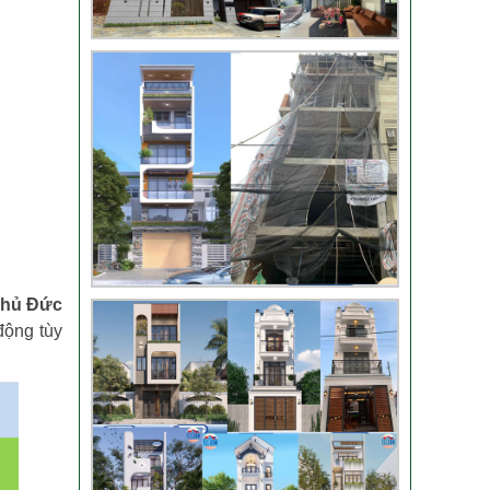
Video bàn giao nhà
chị Phượng – Nhà Bè
TPHCM
Video đánh giá từ
khách hàng chị Oanh
– sửa nhà
Nhận xét khách hàng
nhà chú Trung – Gò
Vấp
 Thủ Đức
động tùy