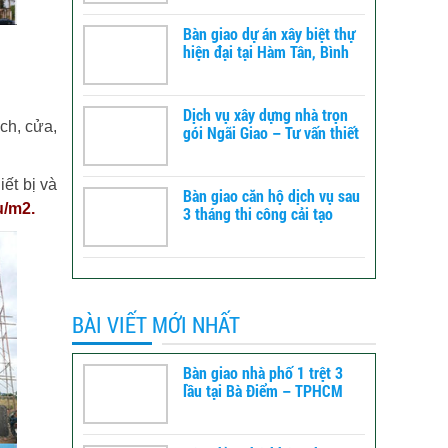
Bàn giao dự án xây biệt thự
hiện đại tại Hàm Tân, Bình
Thuận – xây dựng TLT
Dịch vụ xây dựng nhà trọn
ch, cửa,
gói Ngãi Giao – Tư vấn thiết
kế đến báo giá
ết bị và
Bàn giao căn hộ dịch vụ sau
u/m2.
3 tháng thi công cải tạo
tổng thể tại Bình Tân -
TPHCM
BÀI VIẾT MỚI NHẤT
Bàn giao nhà phố 1 trệt 3
lầu tại Bà Điểm – TPHCM