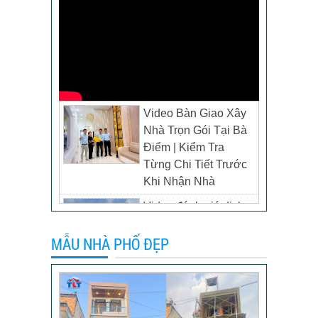
Video Bàn Giao Xây
Nhà Trọn Gói Tại Bà
Điểm | Kiểm Tra
Từng Chi Tiết Trước
Khi Nhận Nhà
Video đánh giá dịch
vụ xây biệt thự tại TP
MẪU NHÀ PHỐ ĐẸP
Tân Uyên, Bình
Dương – Chủ đầu tư
anh Thương
Khách hàng đánh giá
dịch vụ xây dựng của