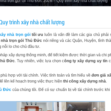
nhà trọn gói tại Thủ Đức 2026 – Quy trình xây nhà chất lượng
Quy trình xây nhà chất lượng
xây nhà trọn gói
tối ưu
luôn là vấn đề làm các gia chủ phải 
 nhà trọn gói Thủ Đức
nói riêng và các Quận, Huyện, tỉnh th
nỗi lo cho chủ đầu tư.
pháp xây dựng thông minh, để tiết kiệm được thời gian và chi p
 Thủ Đức
. Tuy nhiên, việc lựa chọn c
ông ty xây dựng uy tín
c
hù hợp với tài chính. Việc tính toán và tìm hiểu về
đơn giá x
 để lên kế hoạch trong việc thực hiện
thi công xây dựng nhà
.
hủ Đức
của chúng tôi. Để có sự chuẩn bị về tài chính trước khi