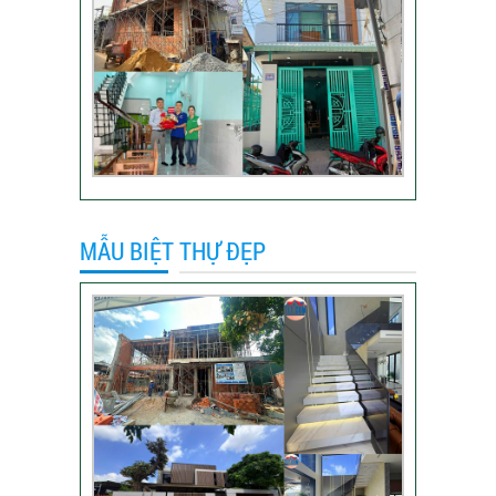
Video đánh giá của
khách hàng anh Hào
Quận Gò Vấp-Xây
nhà trọn gói
VIDEO đánh giá của
khách hàng xây nhà
trọn gói tại TP Thủ
Đức
MẪU BIỆT THỰ ĐẸP
Video sửa nhà trọn
gói tại Tân Bình
Video hình ảnh thi
công nhà anh Hiếu