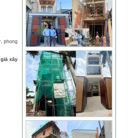
TLT
Đánh giá khách hàng
ư, phong
xây nhà tại Thủ Đức
n
giá xây
Thi công móng nhà
có sàn vượt nhịp tại
Hóc Môn
Đánh giá của khách
hàng xây nhà 3 tầng
tại Thủ Đức