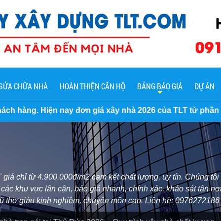
SỬA CHỮA NHÀ
HOÀN THIỆN CĂN HỘ
BẢNG BÁO GIÁ
DỰ ÁN
 giá xây nhà 2026 của TLT từ phần thô đến trọn gói chìa k
 giá chỉ từ 4.900.000đ/m2 cam kết chất lượng, uy tín. Chúng t
ác khu vực lân cận, báo giá nhanh, chính xác, khảo sát tận nơi
 ngũ thợ giàu kinh nghiệm, chuyên môn cao. Liên hệ: 0976272186