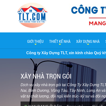
GIỚI THIỆU
THIẾT KẾ NHÀ
XÂY DỰNG NHÀ
 Xây Dựng TLT, xin kính chào Quý khách hàng. Hiện nay đơn
XÂY NHÀ TRỌN GÓI
Dịch vụ xây nhà trọn gói tại Công Ty Xây Dựng TLT
Nai, Bình Dương, Vũng Tàu, Tây Ninh, Long An và c
vật tư chất lượng, đội ngũ kiến trúc- kỹ sư và đội