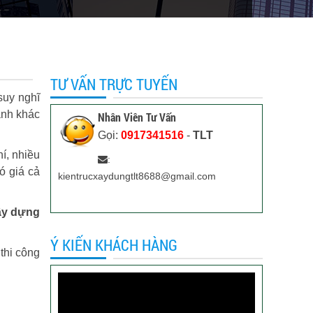
TƯ VẤN TRỰC TUYẾN
suy nghĩ
ành khác
Nhân Viên Tư Vấn
Gọi:
0917341516
-
TLT
hí, nhiều
:
ó giá cả
kientrucxaydungtlt8688@gmail.com
ây dựng
Ý KIẾN KHÁCH HÀNG
 thi công