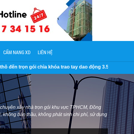
CẨM NANG XD
LIÊN HỆ
hóa trao tay dao động 3.500.000 VNĐ/M2 đến 7 Triệu/M2. Miễ
ôi chuyên xây nhà trọn gói khu vực TPHCM, Đồng
, không bán thầu, không phát sinh chi phí, sử dụng