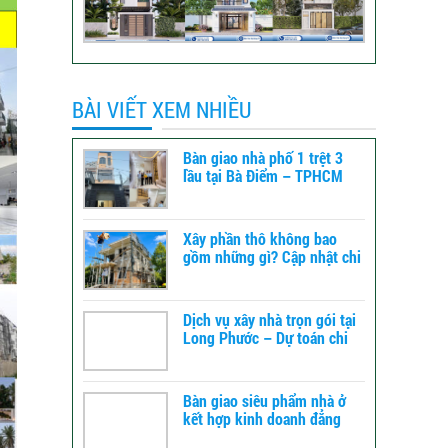
BÀI VIẾT XEM NHIỀU
Bàn giao nhà phố 1 trệt 3
lầu tại Bà Điểm – TPHCM
Xây phần thô không bao
gồm những gì? Cập nhật chi
tiết để dự toán chi phí xây
dựng
Dịch vụ xây nhà trọn gói tại
Long Phước – Dự toán chi
phí xây nhà chi tiết từ A-Z
Bàn giao siêu phẩm nhà ở
kết hợp kinh doanh đẳng
cấp tại TPHCM