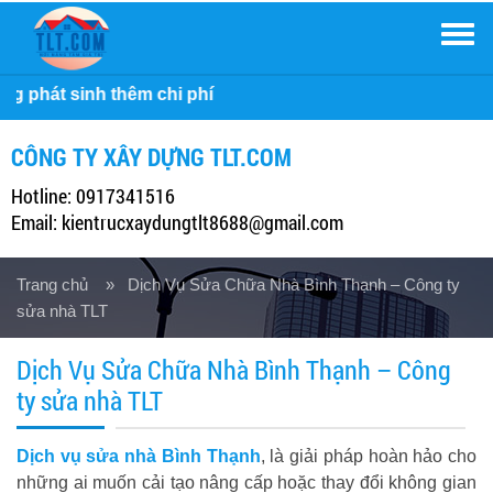
Men
Công
CÔNG TY XÂY DỰNG TLT.COM
Hotline: 0917341516
Email: kientrucxaydungtlt8688@gmail.com
Trang chủ
» Dịch Vụ Sửa Chữa Nhà Bình Thạnh – Công ty
sửa nhà TLT
Dịch Vụ Sửa Chữa Nhà Bình Thạnh – Công
ty sửa nhà TLT
Dịch vụ sửa nhà Bình Thạnh
, là giải pháp hoàn hảo cho
những ai muốn cải tạo nâng cấp hoặc thay đổi không gian