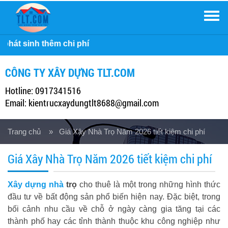
Men
Công ty
CÔNG TY XÂY DỰNG TLT.COM
Hotline: 0917341516
Email: kientrucxaydungtlt8688@gmail.com
Trang chủ
» Giá Xây Nhà Trọ Năm 2026 tiết kiệm chi phí
Giá Xây Nhà Trọ Năm 2026 tiết kiệm chi phí
Xây dựng nhà
trọ
cho thuê là một trong những hình thức
đầu tư về bất động sản phổ biến hiện nay. Đặc biệt, trong
bối cảnh nhu cầu về chỗ ở ngày càng gia tăng tại các
thành phố hay các tỉnh thành thuộc khu công nghiệp như