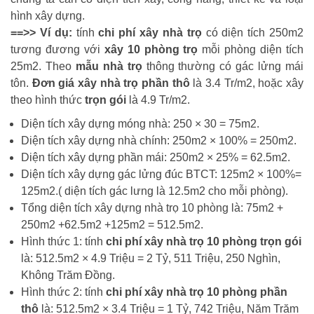
hình xây dựng.
==>> Ví dụ:
tính
chi phí xây nhà trọ
có diện tích 250m2
tương đương với
xây 10 phòng trọ
mỗi phòng diện tích
25m2. Theo
mẫu nhà trọ
thông thường có gác lửng mái
tôn.
Đơn giá xây nhà trọ phần thô
là 3.4 Tr/m2, hoặc xây
theo hình thức
trọn gói
là 4.9 Tr/m2.
Diện tích xây dựng móng nhà: 250 × 30 = 75m2.
Diện tích xây dựng nhà chính: 250m2 × 100% = 250m2.
Diện tích xây dựng phần mái: 250m2 × 25% = 62.5m2.
Diện tích xây dựng gác lửng đúc BTCT: 125m2 × 100%=
125m2.( diện tích gác lưng là 12.5m2 cho mỗi phòng).
Tổng diện tích xây dựng nhà trọ 10 phòng là: 75m2 +
250m2 +62.5m2 +125m2 = 512.5m2.
Hình thức 1: tính
chi phí xây nhà trọ 10 phòng trọn gói
là: 512.5m2 × 4.9 Triệu = 2 Tỷ, 511 Triệu, 250 Nghìn,
Không Trăm Đồng.
Hình thức 2: tính
chi phí xây nhà trọ 10 phòng phần
thô
là: 512.5m2 × 3.4 Triệu = 1 Tỷ, 742 Triệu, Năm Trăm