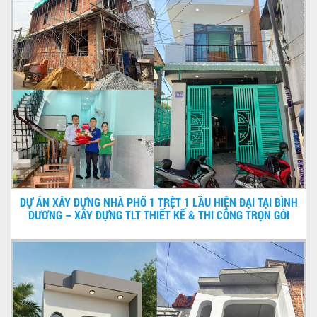
DỰ ÁN XÂY DỰNG NHÀ PHỐ 1 TRỆT 1 LẦU HIỆN ĐẠI TẠI BÌNH
DƯƠNG – XÂY DỰNG TLT THIẾT KẾ & THI CÔNG TRỌN GÓI