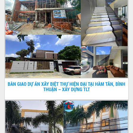
BÀN GIAO DỰ ÁN XÂY BIỆT THỰ HIỆN ĐẠI TẠI HÀM TÂN, BÌNH
THUẬN – XÂY DỰNG TLT