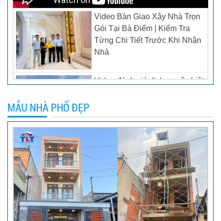
Video Bàn Giao Xây Nhà Trọn
Gói Tại Bà Điểm | Kiểm Tra
Từng Chi Tiết Trước Khi Nhận
Nhà
Video đánh giá dịch vụ xây biệt
thự tại TP Tân Uyên, Bình
Dương – Chủ đầu tư anh
MẪU NHÀ PHỐ ĐẸP
Thương
Khách hàng đánh giá dịch vụ
xây dựng của TLT