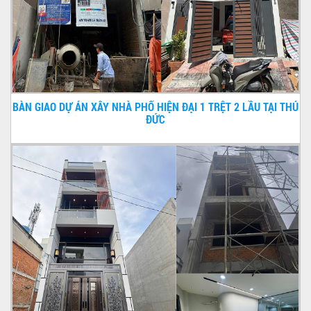
BÀN GIAO DỰ ÁN XÂY NHÀ PHỐ HIỆN ĐẠI 1 TRỆT 2 LẦU TẠI THỦ
ĐỨC