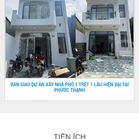
BÀN GIAO DỰ ÁN XÂY NHÀ PHỐ 1 TRỆT 1 LẦU HIỆN ĐẠI TẠI
PHƯỚC THẠNH
TIỆN ÍCH