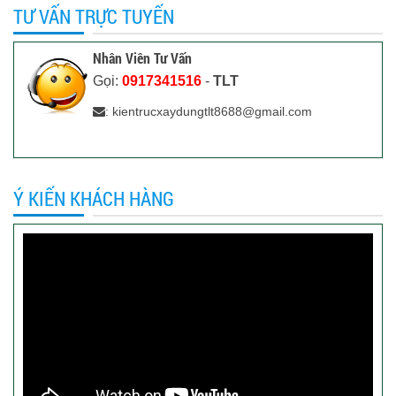
TƯ VẤN TRỰC TUYẾN
Nhân Viên Tư Vấn
Gọi:
0917341516
-
TLT
: kientrucxaydungtlt8688@gmail.com
Ý KIẾN KHÁCH HÀNG