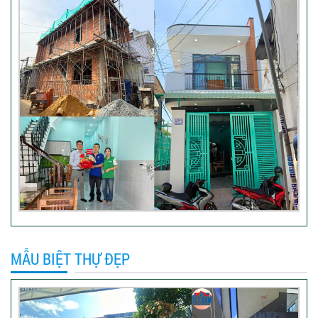
Video đánh giá của khách hàng
anh Hào Quận Gò Vấp-Xây
nhà trọn gói
VIDEO đánh giá của khách
hàng xây nhà trọn gói tại TP
Thủ Đức
Video sửa nhà trọn gói tại Tân
MẪU BIỆT THỰ ĐẸP
Bình