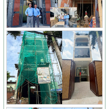
Đánh giá khách hàng xây nhà
tại Thủ Đức
Thi công móng nhà có sàn
vượt nhịp tại Hóc Môn
Đánh giá của khách hàng xây
nhà 3 tầng tại Thủ Đức