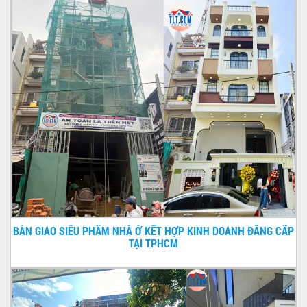
BÀN GIAO SIÊU PHẨM NHÀ Ở KẾT HỢP KINH DOANH ĐẲNG CẤP
TẠI TPHCM