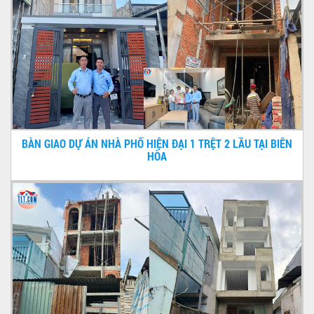
BÀN GIAO DỰ ÁN NHÀ PHỐ HIỆN ĐẠI 1 TRỆT 2 LẦU TẠI BIÊN
HÒA