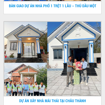
BÀN GIAO DỰ ÁN NHÀ PHỐ 1 TRỆT 1 LẦU – THỦ DẦU MỘT
DỰ ÁN XÂY NHÀ MÁI THÁI TẠI CHÂU THÀNH