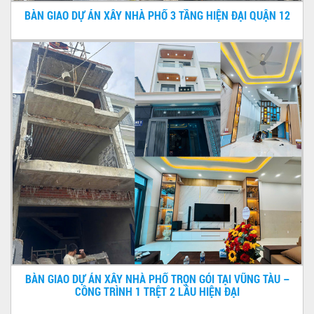
BÀN GIAO DỰ ÁN XÂY NHÀ PHỐ 3 TẦNG HIỆN ĐẠI QUẬN 12
BÀN GIAO DỰ ÁN XÂY NHÀ PHỐ TRỌN GÓI TẠI VŨNG TÀU –
CÔNG TRÌNH 1 TRỆT 2 LẦU HIỆN ĐẠI