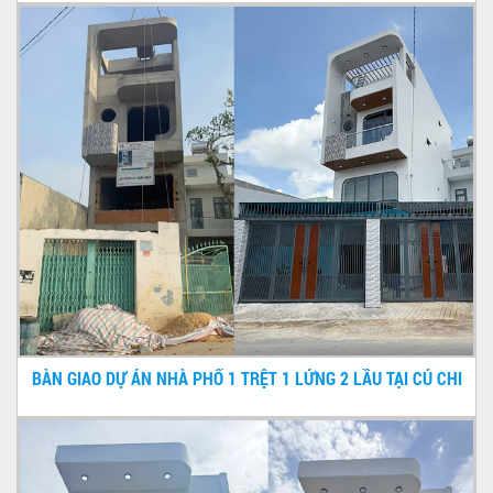
BÀN GIAO DỰ ÁN NHÀ PHỐ 1 TRỆT 1 LỬNG 2 LẦU TẠI CỦ CHI