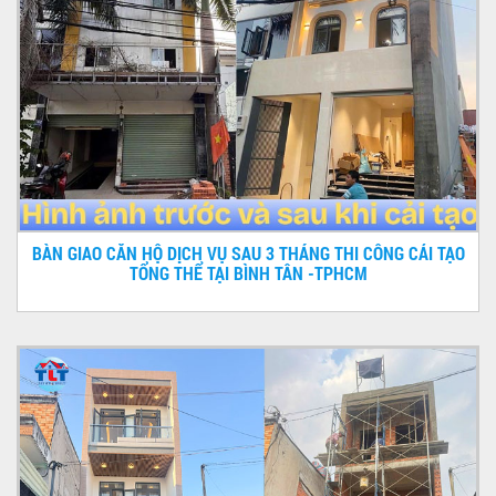
BÀN GIAO CĂN HỘ DỊCH VỤ SAU 3 THÁNG THI CÔNG CẢI TẠO
TỔNG THỂ TẠI BÌNH TÂN -TPHCM