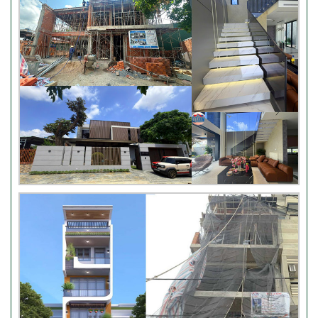
Video hình ảnh thi công nhà
anh Hiếu
Video bàn giao nhà chị
Phượng – Nhà Bè TPHCM
Video đánh giá từ khách hàng
chị Oanh – sửa nhà
Nhận xét khách hàng nhà chú