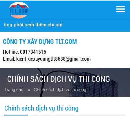
Men
Công ty
CÔNG TY XÂY DỰNG TLT.COM
Hotline: 0917341516
Email: kientrucxaydungtlt8688@gmail.com
CHÍNH SÁCH DỊCH VỤ THI CÔNG
Trang chủ
» Chính sách dịch vụ thi công
Chính sách dịch vụ thi công