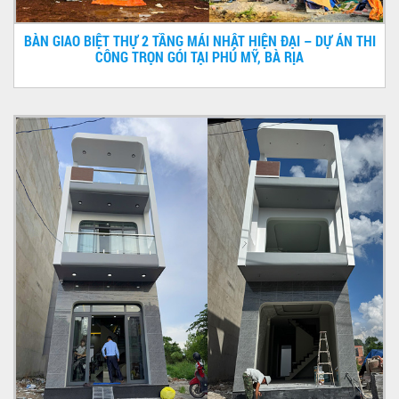
BÀN GIAO BIỆT THỰ 2 TẦNG MÁI NHẬT HIỆN ĐẠI – DỰ ÁN THI
CÔNG TRỌN GÓI TẠI PHÚ MỸ, BÀ RỊA