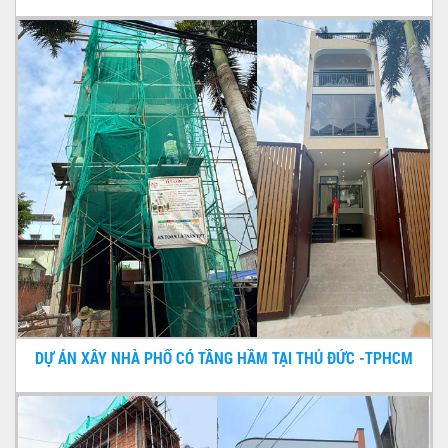
DỰ ÁN XÂY NHÀ PHỐ CÓ TẦNG HẦM TẠI THỦ ĐỨC -TPHCM