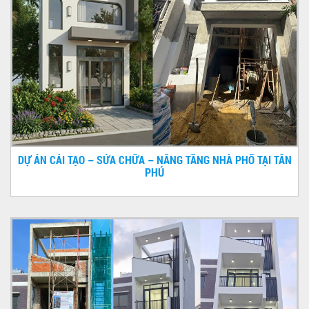
DỰ ÁN CẢI TẠO – SỬA CHỮA – NÂNG TẦNG NHÀ PHỐ TẠI TÂN
PHÚ