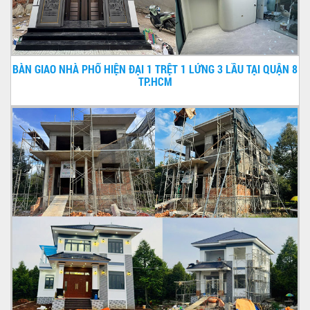
BÀN GIAO NHÀ PHỐ HIỆN ĐẠI 1 TRỆT 1 LỬNG 3 LẦU TẠI QUẬN 8
TP.HCM