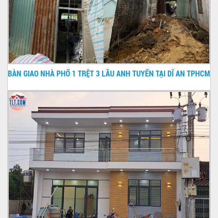
BÀN GIAO NHÀ PHỐ 1 TRỆT 3 LẦU ANH TUYẾN TẠI DĨ AN TPHCM