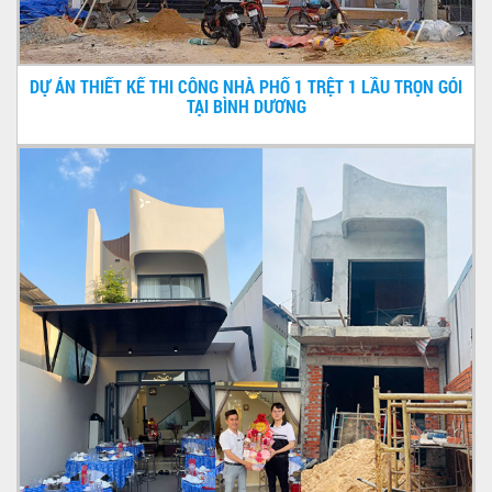
DỰ ÁN THIẾT KẾ THI CÔNG NHÀ PHỐ 1 TRỆT 1 LẦU TRỌN GÓI
TẠI BÌNH DƯƠNG