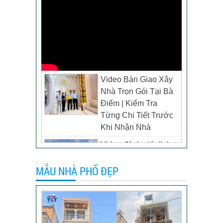
Video Bàn Giao Xây
Nhà Trọn Gói Tại Bà
Điểm | Kiểm Tra
Từng Chi Tiết Trước
Khi Nhận Nhà
Video đánh giá dịch
vụ xây biệt thự tại TP
MẪU NHÀ PHỐ ĐẸP
Tân Uyên, Bình
Dương – Chủ đầu tư
anh Thương
Khách hàng đánh giá
dịch vụ xây dựng của