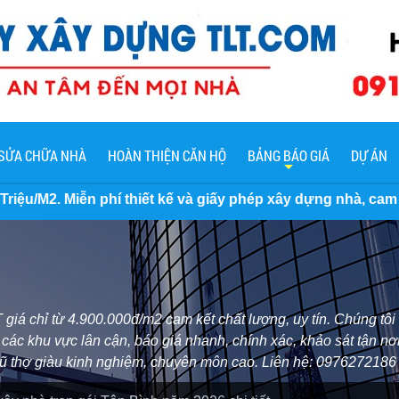
SỬA CHỮA NHÀ
HOÀN THIỆN CĂN HỘ
BẢNG BÁO GIÁ
DỰ ÁN
 kế và giấy phép xây dựng nhà, cam kết không phát sinh th
 giá chỉ từ 4.900.000đ/m2 cam kết chất lượng, uy tín. Chúng t
ác khu vực lân cận, báo giá nhanh, chính xác, khảo sát tận nơi
 ngũ thợ giàu kinh nghiệm, chuyên môn cao. Liên hệ: 0976272186