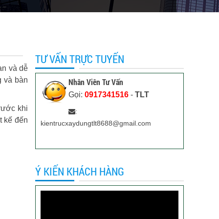
TƯ VẤN TRỰC TUYẾN
ian và dễ
g và bàn
Nhân Viên Tư Vấn
Gọi:
0917341516
-
TLT
rước khi
:
t kế đến
kientrucxaydungtlt8688@gmail.com
Ý KIẾN KHÁCH HÀNG