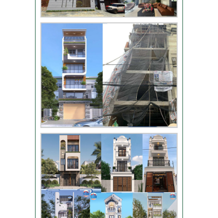
Video bàn giao nhà
chị Phượng – Nhà Bè
TPHCM
Video đánh giá từ
khách hàng chị Oanh
– sửa nhà
Nhận xét khách hàng
nhà chú Trung – Gò
Vấp