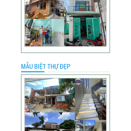
Video đánh giá của
khách hàng anh Hào
Quận Gò Vấp-Xây
nhà trọn gói
VIDEO đánh giá của
khách hàng xây nhà
trọn gói tại TP Thủ
Đức
MẪU BIỆT THỰ ĐẸP
Video sửa nhà trọn
gói tại Tân Bình
Video hình ảnh thi
công nhà anh Hiếu