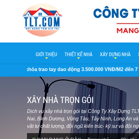
GIỚI THIỆU
THIẾT KẾ NHÀ
XÂY DỰNG NHÀ
 dao động 3.500.000 VNĐ/M2 đến 7 Triệu/M2. Miễn phí thiết
XÂY NHÀ TRỌN GÓI
Dịch vụ xây nhà trọn gói tại Công Ty Xây Dựng TLT
Nai, Bình Dương, Vũng Tàu, Tây Ninh, Long An và c
vật tư chất lượng, đội ngũ kiến trúc- kỹ sư và đội