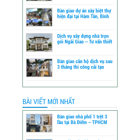
Bàn giao dự án xây biệt thự
hiện đại tại Hàm Tân, Bình
Thuận – xây dựng TLT
Dịch vụ xây dựng nhà trọn
gói Ngãi Giao – Tư vấn thiết
kế đến báo giá
Bàn giao căn hộ dịch vụ sau
3 tháng thi công cải tạo
tổng thể tại Bình Tân -
TPHCM
BÀI VIẾT MỚI NHẤT
Bàn giao nhà phố 1 trệt 3
lầu tại Bà Điểm – TPHCM