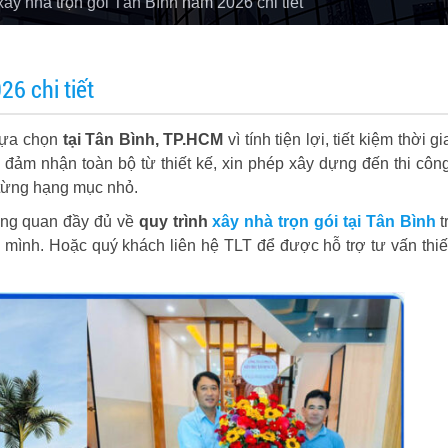
ây nhà trọn gói Tân Bình năm 2026 chi tiết
26 chi tiết
 lựa chọn
tại Tân Bình, TP.HCM
vì tính tiện lợi, tiết kiệm thời g
 đảm nhận toàn bộ từ thiết kế, xin phép xây dựng đến thi côn
 từng hạng mục nhỏ.
tổng quan đầy đủ về
quy trình
xây nhà trọn gói tại Tân Bình
t
ình. Hoặc quý khách liên hệ TLT để được hỗ trợ tư vấn thiế