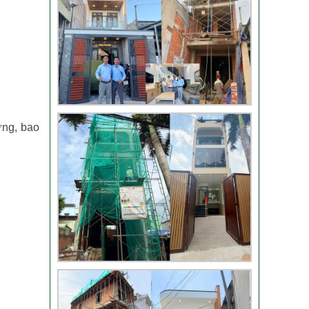
TLT
Đánh giá khách hàng
xây nhà tại Thủ Đức
ựng, bao
Thi công móng nhà
có sàn vượt nhịp tại
Hóc Môn
Đánh giá của khách
hàng xây nhà 3 tầng
tại Thủ Đức