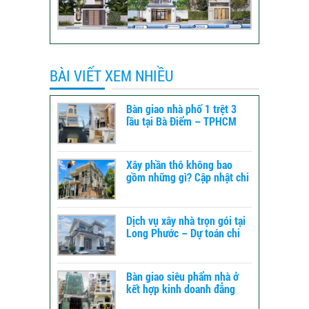
BÀI VIẾT XEM NHIỀU
Bàn giao nhà phố 1 trệt 3
lầu tại Bà Điểm – TPHCM
Xây phần thô không bao
gồm những gì? Cập nhật chi
tiết để dự toán chi phí xây
dựng
Dịch vụ xây nhà trọn gói tại
Long Phước – Dự toán chi
phí xây nhà chi tiết từ A-Z
Bàn giao siêu phẩm nhà ở
kết hợp kinh doanh đẳng
cấp tại TPHCM