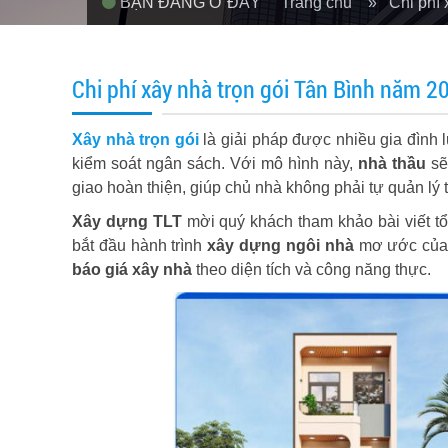
BẠN ĐANG Ở ĐÂY
Trang chủ
» Chi phí x
Chi phí xây nhà trọn gói Tân Bình năm 20
Xây nhà trọn gói
là giải pháp được nhiều gia đình
kiểm soát ngân sách. Với mô hình này,
nhà thầu
sẽ
giao hoàn thiện, giúp chủ nhà không phải tự quản lý
Xây dựng TLT
mời quý khách tham khảo bài viết 
bắt đầu hành trình
xây dựng ngôi nhà
mơ ước của m
báo giá xây nhà
theo diện tích và công năng thực.