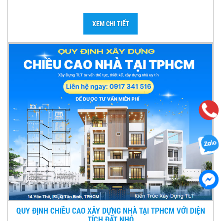
XEM CHI TIẾT
QUY ĐỊNH CHIỀU CAO XÂY DỰNG NHÀ TẠI TPHCM VỚI DIỆN
TÍCH ĐẤT NHỎ