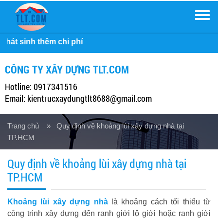
Men
Công ty X
CÔNG TY XÂY DỰNG TLT.COM
Hotline: 0917341516
Email: kientrucxaydungtlt8688@gmail.com
Trang chủ
» Quy định về khoảng lùi xây dựng nhà tại
TP.HCM
Quy định về khoảng lùi xây dựng nhà tại
TP.HCM
Khoảng lùi xây dựng nhà
là khoảng cách tối thiểu từ
công trình xây dựng đến ranh giới lộ giới hoặc ranh giới