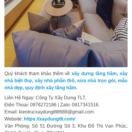
Quý khách tham khảo thêm về
xây dựng tầng hầm
,
xây
nhà biệt thự
,
xây nhà phần thô
,
sửa nhà trọn gói
,
mẫu
nhà đẹp
,
quy định xây tầng hầm
.
Liên Hệ Ngay: Công Ty Xây Dựng TLT.
Điện Thoại: 0976272186 | Zalo: 0917341516.
Email: kientrucxaydungtlt8688@gmail.com
Website:
https://xaydungtlt.com/
Văn Phòng: Số 51 Đường Số 3, Khu Đô Thị Vạn Phúc,