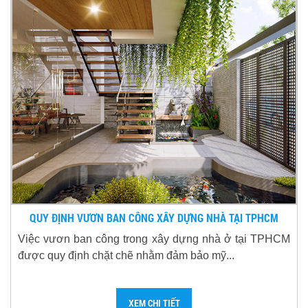
QUY ĐỊNH VƯƠN BAN CÔNG XÂY DỰNG NHÀ TẠI TPHCM
Việc vươn ban công trong xây dựng nhà ở tại TPHCM
được quy định chặt chẽ nhằm đảm bảo mỹ...
XEM CHI TIẾT