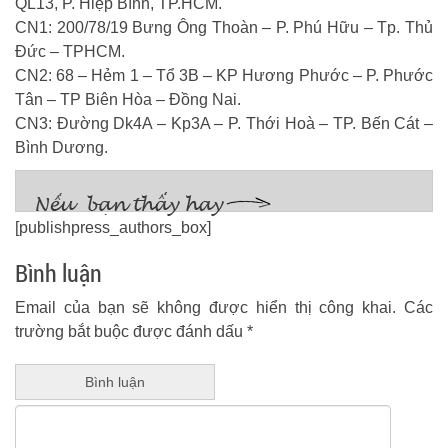
QL13, P. Hiệp Bình, TP.HCM.
CN1: 200/78/19 Bưng Ông Thoàn – P. Phú Hữu – Tp. Thủ
Đức – TPHCM.
CN2: 68 – Hẻm 1 – Tổ 3B – KP Hương Phước – P. Phước
Tân – TP Biên Hòa – Đồng Nai.
CN3: Đường Dk4A – Kp3A – P. Thới Hoà – TP. Bến Cát –
Bình Dương.
[publishpress_authors_box]
Bình luận
Email của bạn sẽ không được hiển thị công khai.
Các
trường bắt buộc được đánh dấu
*
Bình luận