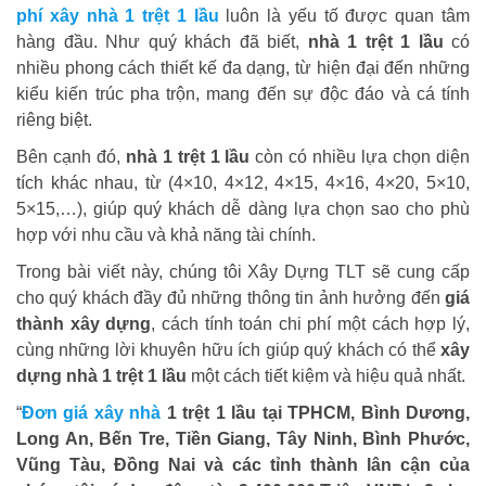
phí xây nhà 1 trệt 1 lầu
luôn là yếu tố được quan tâm
hàng đầu. Như quý khách đã biết,
nhà 1 trệt 1 lầu
có
nhiều phong cách thiết kế đa dạng, từ hiện đại đến những
kiểu kiến trúc pha trộn, mang đến sự độc đáo và cá tính
riêng biệt.
Bên cạnh đó,
nhà 1 trệt 1 lầu
còn có nhiều lựa chọn diện
tích khác nhau, từ (4×10, 4×12, 4×15, 4×16, 4×20, 5×10,
5×15,…), giúp quý khách dễ dàng lựa chọn sao cho phù
hợp với nhu cầu và khả năng tài chính.
Trong bài viết này, chúng tôi Xây Dựng TLT sẽ cung cấp
cho quý khách đầy đủ những thông tin ảnh hưởng đến
giá
thành xây dựng
, cách tính toán chi phí một cách hợp lý,
cùng những lời khuyên hữu ích giúp quý khách có thể
xây
dựng nhà 1 trệt 1 lầu
một cách tiết kiệm và hiệu quả nhất.
“
Đơn giá xây nhà
1 trệt 1 lầu tại TPHCM, Bình Dương,
Long An, Bến Tre, Tiền Giang, Tây Ninh, Bình Phước,
Vũng Tàu, Đồng Nai và các tỉnh thành lân cận của