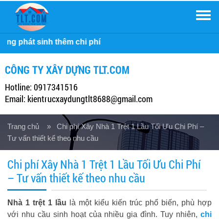
Men
Côn
CÔNG TY XÂY DỰNG TLT.COM
Hotline: 0917341516
Email: kientrucxaydungtlt8688@gmail.com
Trang chủ
» Chi phí Xây Nhà 1 Trệt 1 Lầu Tối Ưu Chi Phí –
Tư vấn thiết kế theo nhu cầu
Chi phí Xây Nhà 1 Trệt 1 Lầu Tối Ưu Chi Phí
– Tư vấn thiết kế theo nhu cầu
Nhà 1 trệt 1 lầu
là một kiểu kiến trúc phổ biến, phù hợp
với nhu cầu sinh hoạt của nhiều gia đình. Tuy nhiên,
chi