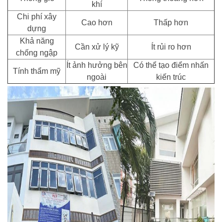
khí
Chi phí xây
Cao hơn
Thấp hơn
dựng
Khả năng
Cần xử lý kỹ
Ít rủi ro hơn
chống ngập
Ít ảnh hưởng bên
Có thể tạo điểm nhấn
Tính thẩm mỹ
ngoài
kiến trúc