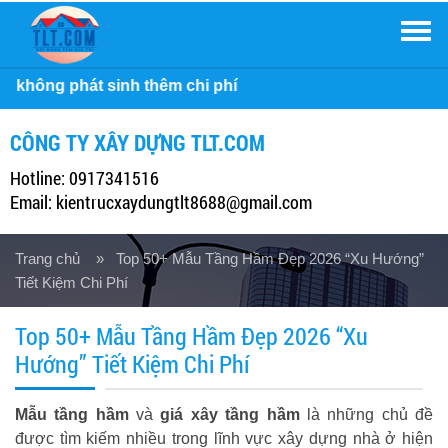
Men
Côn
CÔNG TY XÂY DỰNG TLT.COM
Hotline: 0917341516
Email: kientrucxaydungtlt8688@gmail.com
Trang chủ
» Top 50+ Mẫu Tầng Hầm Đẹp 2026 “Xu Hướng”
Tiết Kiệm Chi Phí
Top 50+ Mẫu Tầng Hầm Đẹp 2026 “Xu
Hướng” Tiết Kiệm Chi Phí
Mẫu tầng hầm
và
giá xây tầng hầm
là những chủ đề
được tìm kiếm nhiều trong lĩnh vực xây dựng nhà ở hiện