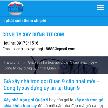
Men
Công
CÔNG TY XÂY DỰNG TLT.COM
Hotline: 0917341516
Email: kientrucxaydungtlt8688@gmail.com
Trang chủ
» Giá xây nhà trọn gói Quận 9 cập nhật mới –
Công ty xây dựng uy tín tại Quận 9
Giá xây nhà trọn gói Quận 9 cập nhật mới –
Công ty xây dựng uy tín tại Quận 9
Xây nhà trọn gói Quận 9
hay còn gọi là
xây nhà trọn gói
chìa khóa trao tay
để có một căn nhà đẹp mà giá cả hợp