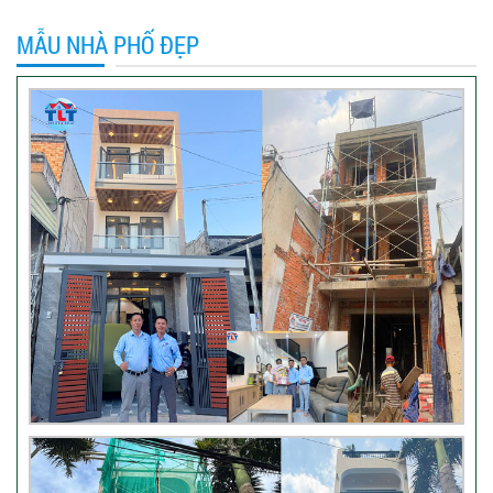
thự tại TP Tân Uyên, Bình
Dương – Chủ đầu tư anh
MẪU NHÀ PHỐ ĐẸP
Thương
Khách hàng đánh giá dịch vụ
xây dựng của TLT
Đánh giá khách hàng xây nhà
tại Thủ Đức