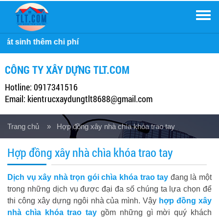
Men
Công ty 
CÔNG TY XÂY DỰNG TLT.COM
Hotline: 0917341516
Email: kientrucxaydungtlt8688@gmail.com
Trang chủ
» Hợp đồng xây nhà chìa khóa trao tay
Hợp đồng xây nhà chìa khóa trao tay
Dịch vụ xây nhà trọn gói chìa khóa trao tay
đang là một
trong những dịch vụ được đại đa số chúng ta lựa chọn để
thi công xây dựng ngôi nhà của mình. Vậy
hợp đồng xây
nhà chìa khóa trao tay
gồm những gì mời quý khách