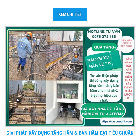
XEM CHI TIẾT
GIẢI PHÁP XÂY DỰNG TẦNG HẦM & BÁN HẦM ĐẠT TIÊU CHUẨN