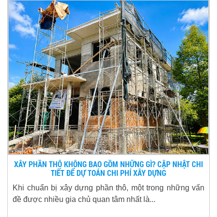
XÂY PHẦN THÔ KHÔNG BAO GỒM NHỮNG GÌ? CẬP NHẬT CHI
TIẾT ĐỂ DỰ TOÁN CHI PHÍ XÂY DỰNG
Khi chuẩn bị xây dựng phần thô, một trong những vấn
đề được nhiều gia chủ quan tâm nhất là...