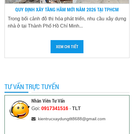
QUY ĐỊNH XÂY TẦNG HẦM MỚI NĂM 2026 TẠI TPHCM
Trong bối cảnh đô thị hóa phát triển, nhu cầu xây dựng
nhà ở tại Thành Phố Hồ Chí Minh...
XEM CHI TIẾT
TƯ VẤN TRỰC TUYẾN
Nhân Viên Tư Vấn
Gọi:
0917341516
-
TLT
: kientrucxaydungtlt8688@gmail.com