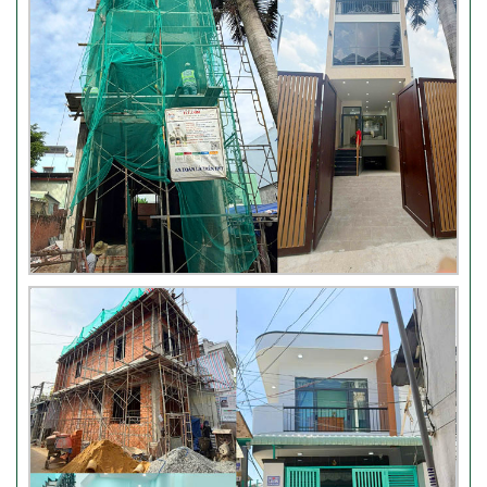
Thi công móng nhà có sàn
vượt nhịp tại Hóc Môn
Đánh giá của khách hàng xây
nhà 3 tầng tại Thủ Đức
Video đánh giá của khách hàng
anh Hào Quận Gò Vấp-Xây
nhà trọn gói