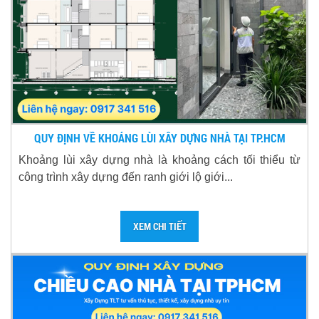
QUY ĐỊNH VỀ KHOẢNG LÙI XÂY DỰNG NHÀ TẠI TP.HCM
Khoảng lùi xây dựng nhà là khoảng cách tối thiểu từ
công trình xây dựng đến ranh giới lộ giới...
XEM CHI TIẾT