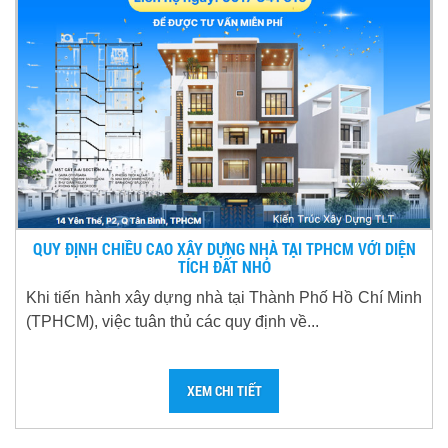
QUY ĐỊNH CHIỀU CAO XÂY DỰNG NHÀ TẠI TPHCM VỚI DIỆN
TÍCH ĐẤT NHỎ
Khi tiến hành xây dựng nhà tại Thành Phố Hồ Chí Minh
(TPHCM), việc tuân thủ các quy định về...
XEM CHI TIẾT