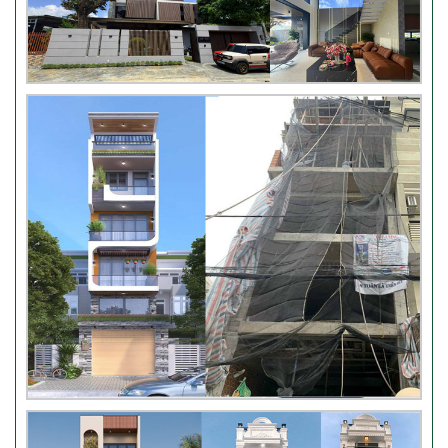
Video bàn giao nhà chị
Phượng – Nhà Bè TPHCM
Video đánh giá từ khách hàng
chị Oanh – sửa nhà
Nhận xét khách hàng nhà chú
Trung – Gò Vấp