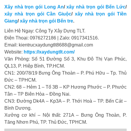
Xây nhà trọn gói Long An
/
xây nhà trọn gói Bến Lức
/
xây nhà trọn gói Cần Giuộc
/
xây nhà trọn gói Tiền
Giang
/
xây nhà trọn gói Bến tre
.
Liên Hệ Ngay: Công Ty Xây Dựng TLT.
Điện Thoại: 0976272186 | Zalo: 0917341516.
Email: kientrucxaydungtlt8688@gmail.com
Website:
https://xaydungtlt.com/
Văn Phòng: Số 51 Đường Số 3, Khu Đô Thị Vạn Phúc,
QL13, P. Hiệp Bình, TP.HCM.
CN1: 200/78/19 Bưng Ông Thoàn – P. Phú Hữu – Tp. Thủ
Đức – TPHCM.
CN2: 68 – Hẻm 1 – Tổ 3B – KP Hương Phước – P. Phước
Tân – TP Biên Hòa – Đồng Nai.
CN3: Đường Dk4A – Kp3A – P. Thới Hoà – TP. Bến Cát –
Bình Dương.
Xưởng cơ khí – Nội thất: 271A – Bưng Ông Thoàn, P.
Tăng Nhơn Phú, TP. Thủ Đức, TPHCM.