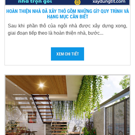
HOÀN THIỆN NHÀ ĐÃ XÂY THÔ GỒM NHỮNG GÌ? QUY TRÌNH VÀ
HẠNG MỤC CẦN BIẾT
Sau khi phần thô của ngôi nhà được xây dựng xong,
giai đoạn tiếp theo là hoàn thiện nhà, bước...
XEM CHI TIẾT