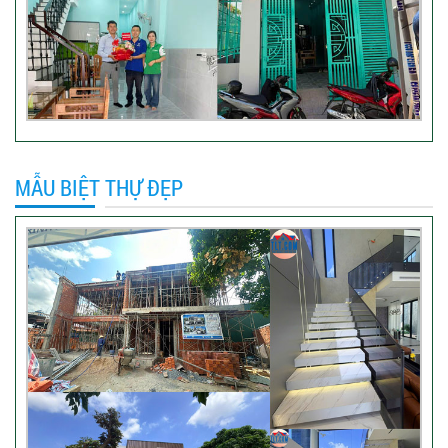
VIDEO đánh giá của khách
hàng xây nhà trọn gói tại TP
Thủ Đức
Video sửa nhà trọn gói tại Tân
MẪU BIỆT THỰ ĐẸP
Bình
Video hình ảnh thi công nhà
anh Hiếu