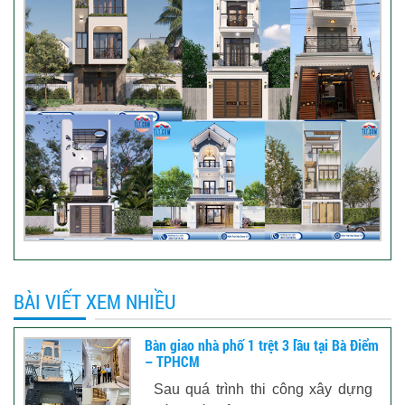
BÀI VIẾT XEM NHIỀU
Bàn giao nhà phố 1 trệt 3 lầu tại Bà Điểm
– TPHCM
Sau quá trình thi công xây dựng