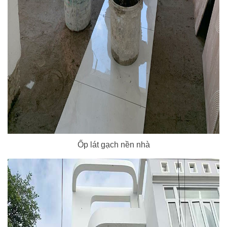
Ốp lát gạch nền nhà