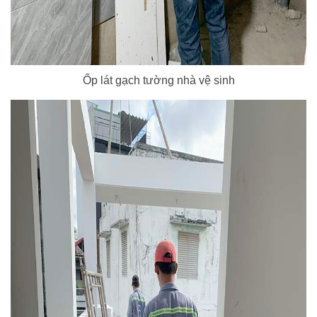
Ốp lát gạch tường nhà vệ sinh