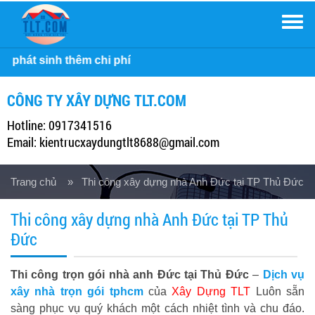
Men
Công ty Xây 
CÔNG TY XÂY DỰNG TLT.COM
Hotline: 0917341516
Email: kientrucxaydungtlt8688@gmail.com
Trang chủ
» Thi công xây dựng nhà Anh Đức tại TP Thủ Đức
Thi công xây dựng nhà Anh Đức tại TP Thủ
Đức
Thi công trọn gói nhà anh Đức tại Thủ Đức
–
Dịch vụ
xây nhà trọn gói tphcm
của
Xây Dựng TLT
Luôn sẵn
sàng phục vụ quý khách một cách nhiệt tình và chu đáo.