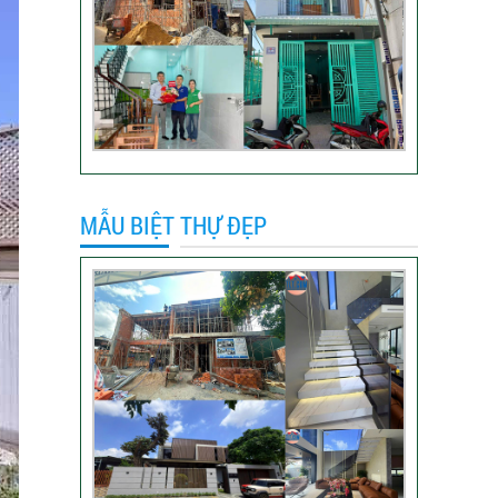
khách hàng anh Hào
Quận Gò Vấp-Xây
nhà trọn gói
VIDEO đánh giá của
khách hàng xây nhà
trọn gói tại TP Thủ
Đức
MẪU BIỆT THỰ ĐẸP
Video sửa nhà trọn
gói tại Tân Bình
Video hình ảnh thi
công nhà anh Hiếu
Video bàn giao nhà