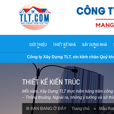
GIỚI THIỆU
THIẾT KẾ NHÀ
XÂY DỰNG NHÀ
ây Dựng TLT, xin kính chào Quý khách hàng. Hiện nay đơn g
THIẾT KẾ KIẾN TRÚC
Mỗi năm, Xây Dựng TLT thực hiện hàng trăm công trì
– Thông thoáng. Ngoài ra, những ý tưởng và sở th
BẠN ĐANG Ở ĐÂY
Trang chủ
» Mẫu thiế