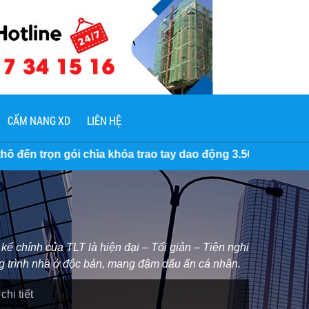
CẨM NANG XD
LIÊN HỆ
a trao tay dao động 3.500.000 VNĐ/M2 đến 7 Triệu/M2. Miễn
kế chính của TLT là hiện đại – Tối giản – Tiện nghi
ng trình nhà ở độc bản, mang đậm dấu ấn cá nhân.
hi tiết