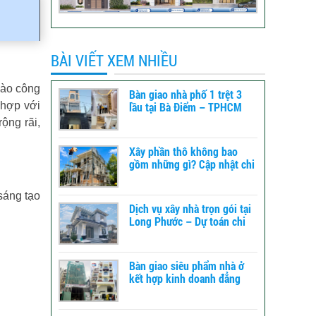
BÀI VIẾT XEM NHIỀU
 vào công
Bàn giao nhà phố 1 trệt 3
lầu tại Bà Điểm – TPHCM
 hợp với
ộng rãi,
Xây phần thô không bao
gồm những gì? Cập nhật chi
tiết để dự toán chi phí xây
dựng
sáng tạo
Dịch vụ xây nhà trọn gói tại
Long Phước – Dự toán chi
phí xây nhà chi tiết từ A-Z
Bàn giao siêu phẩm nhà ở
kết hợp kinh doanh đẳng
cấp tại TPHCM