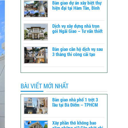
Bàn giao dự án xây biệt thự
hiện đại tại Hàm Tân, Bình
Thuận – xây dựng TLT
Dịch vụ xây dựng nhà trọn
gói Ngãi Giao – Tư vấn thiết
kế đến báo giá
Bàn giao căn hộ dịch vụ sau
3 tháng thi công cải tạo
tổng thể tại Bình Tân -
TPHCM
BÀI VIẾT MỚI NHẤT
Bàn giao nhà phố 1 trệt 3
lầu tại Bà Điểm – TPHCM
Xây phần thô không bao
gồm những gì? Cập nhật chi