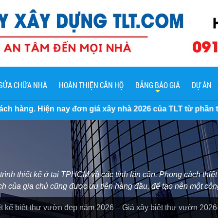
SỬA CHỮA NHÀ
HOÀN THIỆN CĂN HỘ
BẢNG BÁO GIÁ
DỰ ÁN
iá xây nhà 2026 của TLT từ phần thô đến trọn gói chìa khó
nh thiết kế ở tại TPHCM và các tỉnh lân cận. Phong cách thiết 
ích của gia chủ cũng được ưu tiên hàng đầu, để tạo nên một cô
t kế biệt thự vườn đẹp năm 2026 – Giá xây biệt thự vườn 2026 c