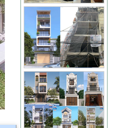
chị Phượng – Nhà Bè
TPHCM
Video đánh giá từ
khách hàng chị Oanh
– sửa nhà
Nhận xét khách hàng
nhà chú Trung – Gò
Vấp