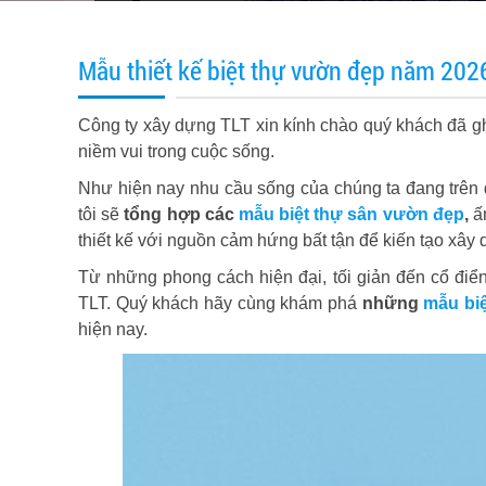
Mẫu thiết kế biệt thự vườn đẹp năm 2026 
Công ty xây dựng TLT xin kính chào quý khách đã ghé
niềm vui trong cuộc sống.
Như hiện nay nhu cầu sống của chúng ta đang trên 
tôi sẽ
tổng hợp các
mẫu biệt thự sân vườn đẹp
,
ấn
thiết kế với nguồn cảm hứng bất tận để kiến tạo xây 
Từ những phong cách hiện đại, tối giản đến cổ điển,
TLT. Quý khách hãy cùng khám phá
những
mẫu biệ
hiện nay.