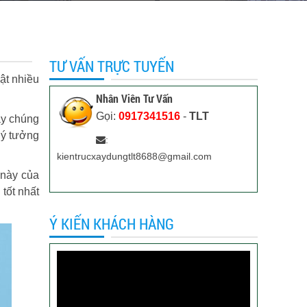
TƯ VẤN TRỰC TUYẾN
ật nhiều
Nhân Viên Tư Vấn
Gọi:
0917341516
-
TLT
ậy chúng
 ý tưởng
:
kientrucxaydungtlt8688@gmail.com
 này của
tốt nhất
Ý KIẾN KHÁCH HÀNG