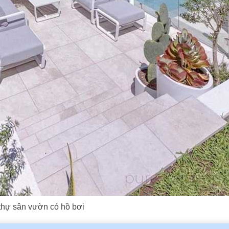
 thự sân vườn có hồ bơi