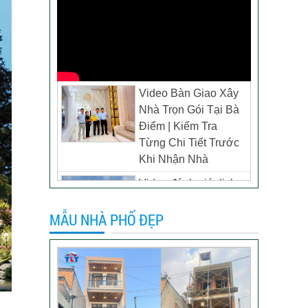
Video Bàn Giao Xây
Nhà Trọn Gói Tại Bà
Điểm | Kiểm Tra
Từng Chi Tiết Trước
Khi Nhận Nhà
Video đánh giá dịch
vụ xây biệt thự tại TP
MẪU NHÀ PHỐ ĐẸP
Tân Uyên, Bình
Dương – Chủ đầu tư
anh Thương
Khách hàng đánh giá
dịch vụ xây dựng của
TLT