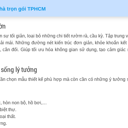
nhà trọn gói TPHCM
ườn
sự tối giản, loại bỏ những chi tiết rườm rà, cầu kỳ. Tập trung
hoải mái. Những đường nét kiến trúc đơn giản, khỏe khoắn kết
 cân đối. Giúp tối ưu hóa không gian sử dụng, tạo cảm giác r
 sống lý tưởng
 cần chọn mẫu thiết kế phù hợp mà còn cần có những ý tưởng 
c, hòn non bộ, hồ bơi,…
biệt thự.
oại thất.
ựng.