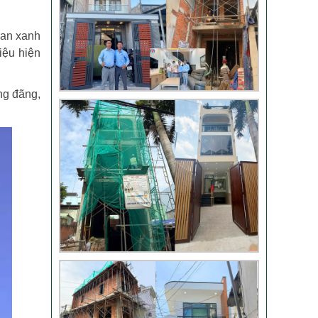
ian xanh
iệu hiện
Đánh giá khách hàng
xây nhà tại Thủ Đức
ng đãng,
Thi công móng nhà
có sàn vượt nhịp tại
Hóc Môn
Đánh giá của khách
hàng xây nhà 3 tầng
tại Thủ Đức
Video đánh giá của