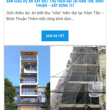
BÀN GIAO DỰ ÁN XÂY BIỆT THỰ HIỆN ĐẠI TẠI HÀM TÂN, BÌNH
THUẬN – XÂY DỰNG TLT
Giới thiệu dự án biệt thự “villa” hiện đại tại Hàm Tân –
Bình Thuận Thêm một công trình tâm...
XEM CHI TIẾT