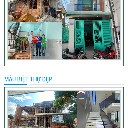
anh Hào Quận Gò Vấp-Xây
nhà trọn gói
VIDEO đánh giá của khách
hàng xây nhà trọn gói tại TP
Thủ Đức
Video sửa nhà trọn gói tại Tân
MẪU BIỆT THỰ ĐẸP
Bình
Video hình ảnh thi công nhà
anh Hiếu