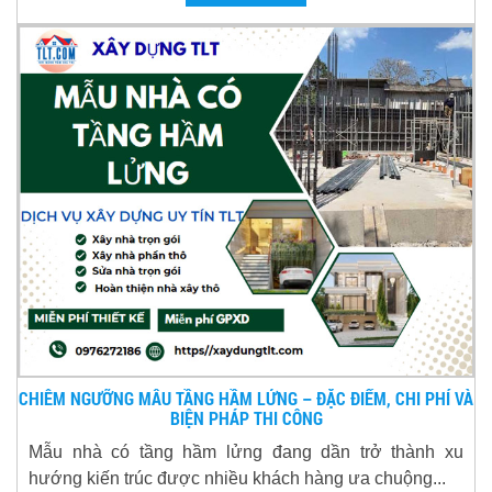
CHIÊM NGƯỠNG MẪU TẦNG HẦM LỬNG – ĐẶC ĐIỂM, CHI PHÍ VÀ
BIỆN PHÁP THI CÔNG
Mẫu nhà có tầng hầm lửng đang dần trở thành xu
hướng kiến trúc được nhiều khách hàng ưa chuộng...