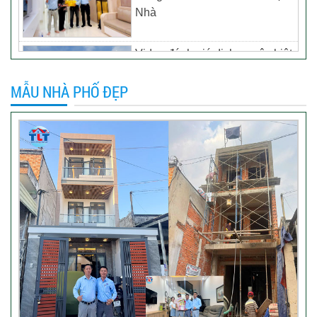
Nhà
Video đánh giá dịch vụ xây biệt
thự tại TP Tân Uyên, Bình
Dương – Chủ đầu tư anh
MẪU NHÀ PHỐ ĐẸP
Thương
Khách hàng đánh giá dịch vụ
xây dựng của TLT
Đánh giá khách hàng xây nhà
tại Thủ Đức