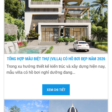
TỔNG HỢP MẪU BIỆT THỰ (VILLA) CÓ HỒ BƠI ĐẸP NĂM 2026
Trong xu hướng thiết kế kiến trúc và xây dựng hiện nay,
mẫu villa có hồ bơi nghỉ dưỡng đang...
XEM CHI TIẾT