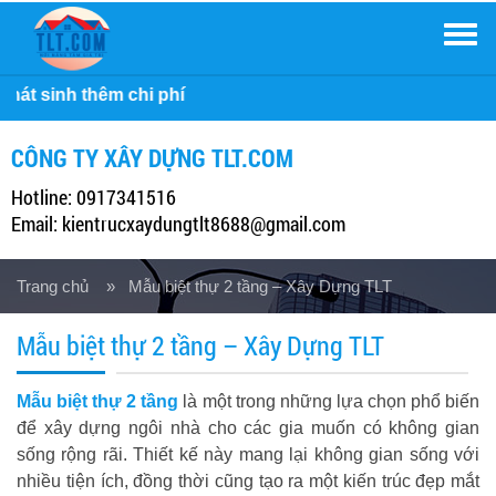
Men
Công ty 
CÔNG TY XÂY DỰNG TLT.COM
Hotline: 0917341516
Email: kientrucxaydungtlt8688@gmail.com
Trang chủ
» Mẫu biệt thự 2 tầng – Xây Dựng TLT
Mẫu biệt thự 2 tầng – Xây Dựng TLT
Mẫu biệt thự 2 tầng
là một trong những lựa chọn phổ biến
để xây dựng ngôi nhà cho các gia muốn có không gian
sống rộng rãi. Thiết kế này mang lại không gian sống với
nhiều tiện ích, đồng thời cũng tạo ra một kiến trúc đẹp mắt