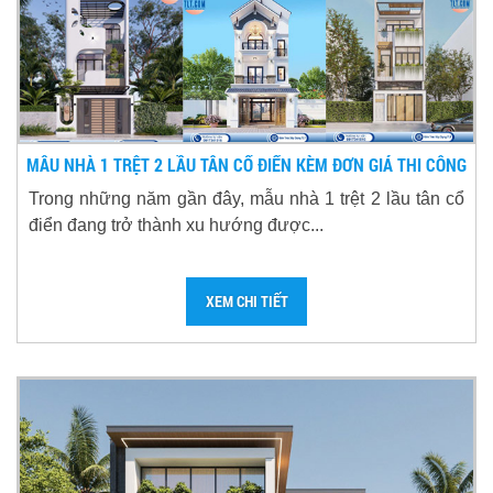
MẪU NHÀ 1 TRỆT 2 LẦU TÂN CỔ ĐIỂN KÈM ĐƠN GIÁ THI CÔNG
Trong những năm gần đây, mẫu nhà 1 trệt 2 lầu tân cổ
điển đang trở thành xu hướng được...
XEM CHI TIẾT