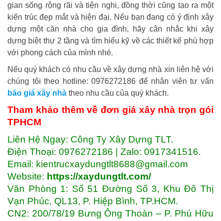
gian sống rộng rãi và tiện nghi, đồng thời cũng tạo ra một
kiến trúc đẹp mắt và hiện đại. Nếu bạn đang có ý định xây
dựng một căn nhà cho gia đình, hãy cân nhắc khi xây
dựng biệt thự 2 tầng và tìm hiểu kỹ về các thiết kế phù hợp
với phong cách của mình nhé.
Nếu quý khách có nhu cầu về xây dựng nhà xin liên hệ với
chúng tôi theo hotline: 0976272186 để nhân viên tư vấn
báo giá xây nhà
theo nhu cầu của quý khách.
Tham khảo thêm về
đơn giá xây nhà trọn gói
TPHCM
Liên Hệ Ngay: Công Ty Xây Dựng TLT.
Điện Thoại: 0976272186 | Zalo: 0917341516.
Email: kientrucxaydungtlt8688@gmail.com
Website:
https://xaydungtlt.com/
Văn Phòng 1: Số 51 Đường Số 3, Khu Đô Thị
Vạn Phúc, QL13, P. Hiệp Bình, TP.HCM.
CN2: 200/78/19 Bưng Ông Thoàn – P. Phú Hữu