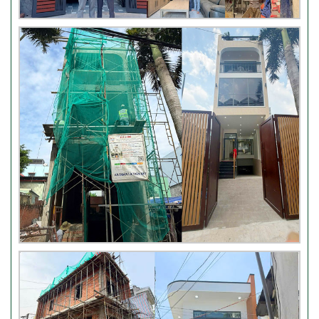
Thi công móng nhà có sàn
vượt nhịp tại Hóc Môn
Đánh giá của khách hàng xây
nhà 3 tầng tại Thủ Đức
Video đánh giá của khách hàng