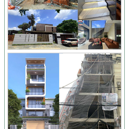
Video bàn giao nhà chị
Phượng – Nhà Bè TPHCM
Video đánh giá từ khách hàng
chị Oanh – sửa nhà
Nhận xét khách hàng nhà chú
Trung – Gò Vấp