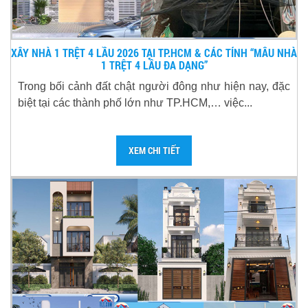
XÂY NHÀ 1 TRỆT 4 LẦU 2026 TẠI TP.HCM & CÁC TỈNH “MẪU NHÀ
1 TRỆT 4 LẦU ĐA DẠNG”
Trong bối cảnh đất chật người đông như hiện nay, đặc
biệt tại các thành phố lớn như TP.HCM,… việc...
XEM CHI TIẾT