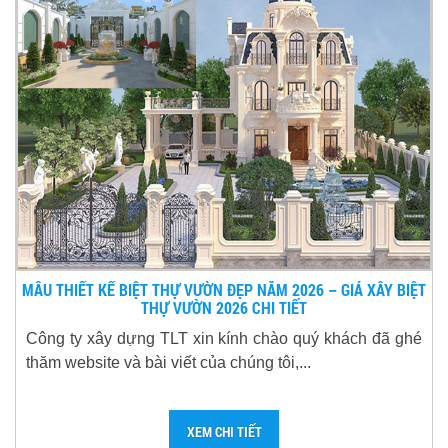
MẪU THIẾT KẾ BIỆT THỰ VƯỜN ĐẸP NĂM 2026 – GIÁ XÂY BIỆT
THỰ VƯỜN 2026 CHI TIẾT
Công ty xây dựng TLT xin kính chào quý khách đã ghé
thăm website và bài viết của chúng tôi,...
XEM CHI TIẾT