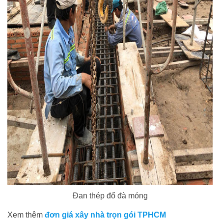
Đan thép đổ đà móng
Xem thêm
đơn giá xây nhà trọn gói TPHCM