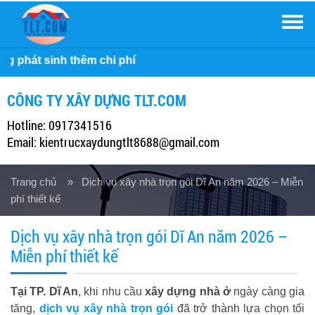
Men
Công 
CÔNG TY XÂY DỰNG TLT.COM
Hotline: 0917341516
Email: kientrucxaydungtlt8688@gmail.com
Trang chủ
» Dịch vụ xây nhà trọn gói Dĩ An năm 2026 – Miễn
phí thiết kế
Dịch vụ xây nhà trọn gói Dĩ An năm 2026 –
Miễn phí thiết kế
Tại TP. Dĩ An
, khi nhu cầu
xây dựng nhà ở
ngày càng gia
tăng,
dịch vụ xây nhà trọn gói
đã trở thành lựa chọn tối