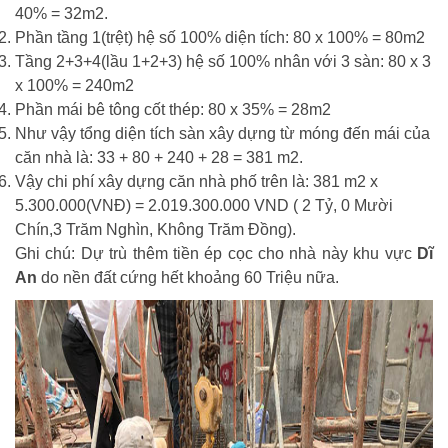
40% = 32m2.
Phần tầng 1(trệt) hệ số 100% diện tích: 80 x 100% = 80m2
Tầng 2+3+4(lầu 1+2+3) hệ số 100% nhân với 3 sàn: 80 x 3
x 100% = 240m2
Phần mái bê tông cốt thép: 80 x 35% = 28m2
Như vậy tổng diện tích sàn xây dựng từ móng đến mái của
căn nhà là: 33 + 80 + 240 + 28 = 381 m2.
Vậy chi phí xây dựng căn nhà phố trên là: 381 m2 x
5.300.000(VNĐ) = 2.019.300.000 VND ( 2 Tỷ, 0 Mười
Chín,3 Trăm Nghìn, Không Trăm Đồng).
Ghi chú: Dự trù thêm tiền ép cọc cho nhà này khu vực
Dĩ
An
do nền đất cứng hết khoảng 60 Triệu nữa.