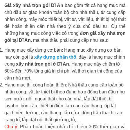
Giá xây nhà trọn gói Dĩ An
bao gồm tất cả hạng mục mà
chủ đầu tư giao khoán toàn bộ cho nhà thầu, từ cung cấp
nhân công, máy móc thiết bị, vật tư, vật liệu, thiết bị nội thất
để hoàn thiện căn nhà theo ý của chủ đầu tư. Cụ thể
những hạng mục công việc có trong
đơn giá xây nhà trọn
gói tại Dĩ An
, mà nhà thầu phải cung cấp như sau:
Hạng mục xây dựng cơ bản: Hạng mục xây dựng cơ bản
hay còn gọi là
xây dựng phần thô
, đây là hạng mục chính
trong
xây nhà trọn gói ở Dĩ An
. Hạng mục này chiếm tới
60% đến 70% tổng giá trị chi phí và thời gian thi công của
căn nhà mới.
Hạng mục thi công hoàn thiện: Nhà thầu cung cấp toàn bộ
nhân công, vật tư thiết bị theo đúng hợp đồng ban đầu như
sơn nước nội, ngoại thất cho căn nhà, lắp đặt thiết bị
lavabo, bồn cầu, thiết bị điện, lan can cầu thang, ốp lát
gạch nền, tường, cầu thang, lắp cửa, đóng trần thạch cao
trang trí, lắp đặt nội thất giường, tủ,…
Chú ý:
Phần hoàn thiện nhà chỉ chiếm 30% thời gian và