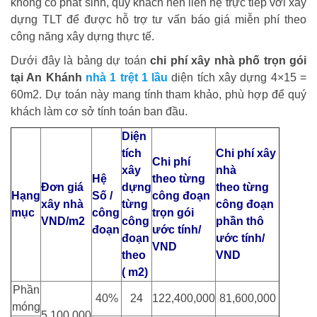
không có phát sinh, quý khách nên liên hệ trực tiếp với xây
dựng TLT để được hỗ trợ tư vấn báo giá miễn phí theo
công năng xây dựng thực tế.
Dưới đây là bảng dự toán
chi phí xây nhà phố trọn gói
tại An Khánh
nhà 1 trệt 1 lầu
diện tích xây dựng 4×15 =
60m2. Dự toán này mang tính tham khảo, phù hợp để quý
khách làm cơ sở tính toán ban đầu.
Diện
tích
Chi phí xây
Chi phí
xây
nhà
Hệ
theo từng
Đơn giá
dựng
theo từng
Hạng
Số /
công đoạn
xây nhà
từng
công đoạn
mục
công
trọn gói
VND/m2
công
phần thô
đoạn
ước tính/
đoạn
ước tính/
VND
theo
VND
( m2)
Phần
40%
24
122,400,000
81,600,000
móng
5,100,000