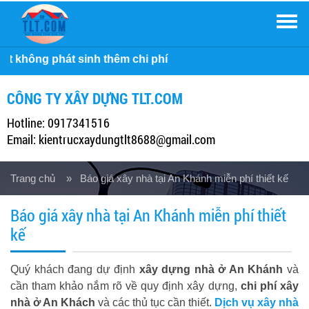
Men
 phí
CÔNG TY XÂY DỰNG TLT.COM
Hotline: 0917341516
Email: kientrucxaydungtlt8688@gmail.com
Trang chủ
» Báo giá xây nhà tại An Khánh miễn phí thiết kế
Báo giá xây nhà tại An Khánh miễn phí thiết
kế
Quý khách đang dự định
xây dựng nhà ở An Khánh
và
cần tham khảo nắm rõ về quy định xây dựng,
chi phí xây
nhà ở An Khách
và các thủ tục cần thiết.
Dịch vụ xây nhà