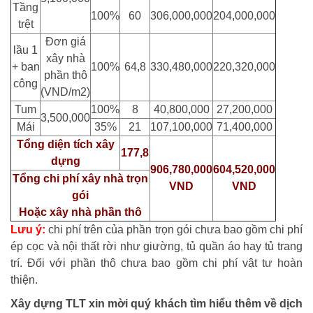
Tầng
100%
60
306,000,000
204,000,000
trệt
Đơn giá
lầu 1
xây nhà
+ ban
100%
64,8
330,480,000
220,320,000
phần thô
công
(VND/m2)
Tum
100%
8
40,800,000
27,200,000
3,500,000
Mái
35%
21
107,100,000
71,400,000
Tổng diện tích xây
177,8
dựng
906,780,000
604,520,000
Tổng chi phí xây nhà trọn
VND
VND
gói
Hoặc xây nhà phần thô
Lưu ý:
chi phí trên của phần trọn gói chưa bao gồm chi phí
ép cọc và nội thất rời như giường, tủ quần áo hay tủ trang
trí. Đối với phần thô chưa bao gồm chi phí vật tư hoàn
thiện.
Xây dựng TLT xin mời quý khách tìm hiểu thêm về dịch