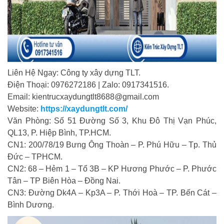
Liên Hệ Ngay: Công ty xây dựng TLT.
Điện Thoại: 0976272186 | Zalo: 0917341516.
Email: kientrucxaydungtlt8688@gmail.com
Website:
https://xaydungtlt.com/
Văn Phòng: Số 51 Đường Số 3, Khu Đô Thị Vạn Phúc,
QL13, P. Hiệp Bình, TP.HCM.
CN1: 200/78/19 Bưng Ông Thoàn – P. Phú Hữu – Tp. Thủ
Đức – TPHCM.
CN2: 68 – Hẻm 1 – Tổ 3B – KP Hương Phước – P. Phước
Tân – TP Biên Hòa – Đồng Nai.
CN3: Đường Dk4A – Kp3A – P. Thới Hoà – TP. Bến Cát –
Bình Dương.