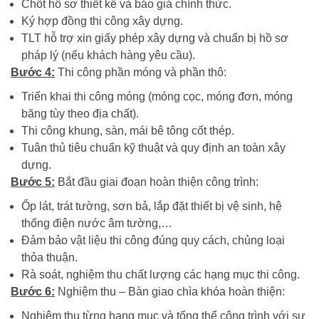
Chốt hồ sơ thiết kế và báo giá chính thức.
Ký hợp đồng thi công xây dựng.
TLT hỗ trợ xin giấy phép xây dựng và chuẩn bị hồ sơ
pháp lý (nếu khách hàng yêu cầu).
Bước 4:
Thi công phần móng và phần thô:
Triển khai thi công móng (móng cọc, móng đơn, móng
băng tùy theo địa chất).
Thi công khung, sàn, mái bê tông cốt thép.
Tuân thủ tiêu chuẩn kỹ thuật và quy định an toàn xây
dựng.
Bước 5:
Bắt đầu giai đoạn hoàn thiện công trình:
Ốp lát, trát tường, sơn bả, lắp đặt thiết bị vệ sinh, hệ
thống điện nước âm tường,…
Đảm bảo vật liệu thi công đúng quy cách, chủng loại
thỏa thuận.
Rà soát, nghiệm thu chất lượng các hạng mục thi công.
Bước 6:
Nghiệm thu – Bàn giao chìa khóa hoàn thiện:
Nghiệm thu từng hạng mục và tổng thể công trình với sự