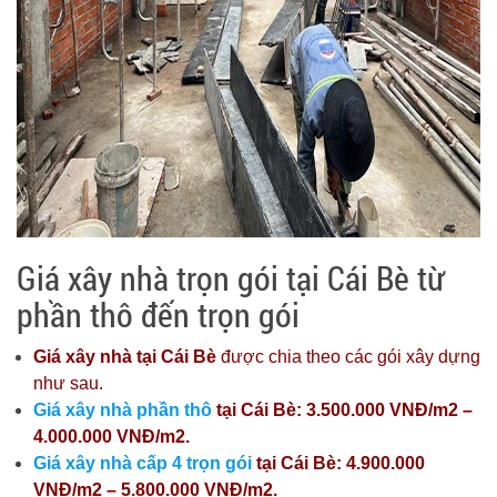
Giá xây nhà trọn gói tại Cái Bè từ
phần thô đến trọn gói
Giá xây nhà tại Cái Bè
được chia theo các gói xây dựng
như sau.
Giá xây nhà phần thô
tại Cái Bè: 3.500.000 VNĐ/m2 –
4.000.000 VNĐ/m2.
Giá xây nhà cấp 4 trọn gói
tại Cái Bè: 4.900.000
VNĐ/m2 – 5.800.000 VNĐ/m2.