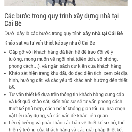
Các bước trong quy trình xây dựng nhà tại
Cái Bè
Dưới đây là các bước trong quy trình
xây nhà tại Cái Bè
Khảo sát và tư vấn thiết kế xây nhà ở Cái Bè
Gặp gỡ với khách hàng đã liên hệ để trao đổi về ý
tưởng, mong muốn về ngôi nhà (diện tích, số phòng,
phong cách…), và ngân sách dự kiến của khách hàng.
Khảo sát hiện trạng khu đất, đo đạc diện tích, xem xét địa
hình, hướng đất, và các yếu tố khác ảnh hưởng đến thiết
kế.
Tư vấn thiết kế dựa trên thông tin khách hàng cung cấp
và kết quả khảo sát, kiến trúc sư sẽ tư vấn phong cách
thiết kế phù hợp, cách bố trí không gian tối ưu, lựa chọn
vật liệu xây dựng, và các vấn đề khác liên quan.
Lên ý tưởng và phác thảo các bản vẽ thiết kế sơ bộ, thể
hiện ý tưởng của khách hàng và các giải pháp thiết kế.