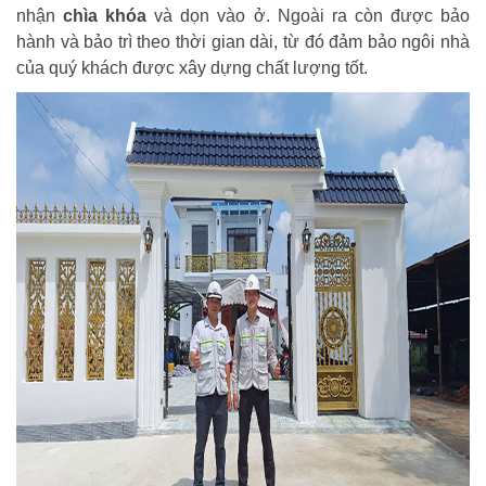
nhận
chìa khóa
và dọn vào ở. Ngoài ra còn được bảo
hành và bảo trì theo thời gian dài, từ đó đảm bảo ngôi nhà
của quý khách được xây dựng chất lượng tốt.