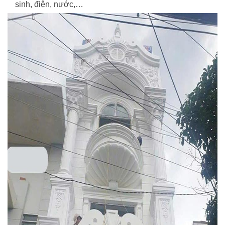
sinh, điện, nước,…