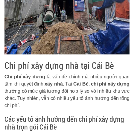
Chi phí xây dựng nhà tại Cái Bè
Chi phí xây dựng
là vấn đề chính mà nhiều người quan
tâm khi quyết định
xây nhà
. Tại
Cái Bè
,
chi phí xây dựng
thường có mức giá tương đối hợp lý so với nhiều khu vực
khác. Tuy nhiên, vẫn có nhiều yếu tố ảnh hưởng đến tổng
chi phí.
Các yếu tố ảnh hưởng đến chi phí xây dựng
nhà trọn gói Cái Bè