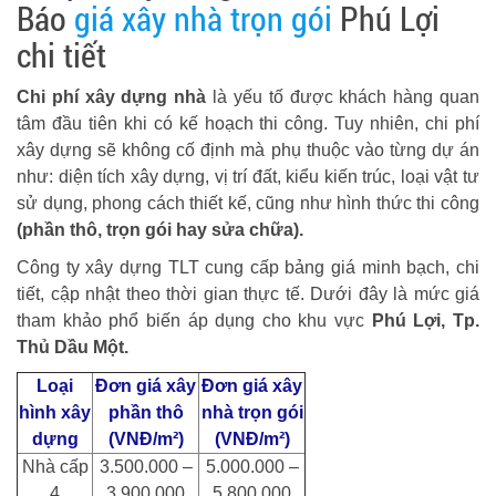
Báo
giá xây nhà trọn gói
Phú Lợi
chi tiết
Chi phí xây dựng nhà
là yếu tố được khách hàng quan
tâm đầu tiên khi có kế hoạch thi công. Tuy nhiên, chi phí
xây dựng sẽ không cố định mà phụ thuộc vào từng dự án
như: diện tích xây dựng, vị trí đất, kiểu kiến trúc, loại vật tư
sử dụng, phong cách thiết kế, cũng như hình thức thi công
(phần thô, trọn gói hay sửa chữa).
Công ty xây dựng TLT cung cấp bảng giá minh bạch, chi
tiết, cập nhật theo thời gian thực tế. Dưới đây là mức giá
tham khảo phổ biến áp dụng cho khu vực
Phú Lợi, Tp.
Thủ Dầu Một.
Loại
Đơn giá xây
Đơn giá xây
hình xây
phần thô
nhà trọn gói
dựng
(VNĐ/m²)
(VNĐ/m²)
Nhà cấp
3.500.000 –
5.000.000 –
4
3.900.000
5.800.000