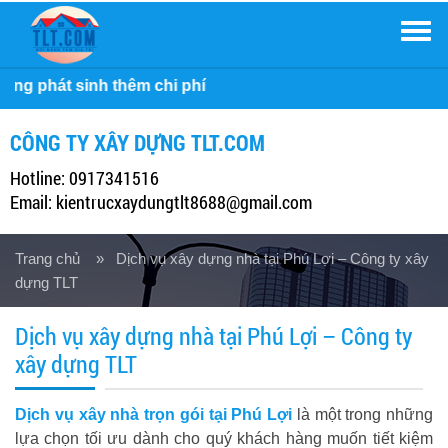
Men
Công t
CÔNG TY XÂY DỰNG TLT.COM
Hotline: 0917341516
Email: kientrucxaydungtlt8688@gmail.com
Trang chủ
» Dịch vụ xây dựng nhà tại Phú Lợi – Công ty xây
dựng TLT
Dịch vụ xây dựng nhà tại Phú Lợi – Công ty
xây dựng TLT
Dịch vụ xây nhà trọn gói tại Phú Lợi
là một trong những
lựa chọn tối ưu dành cho quý khách hàng muốn tiết kiệm