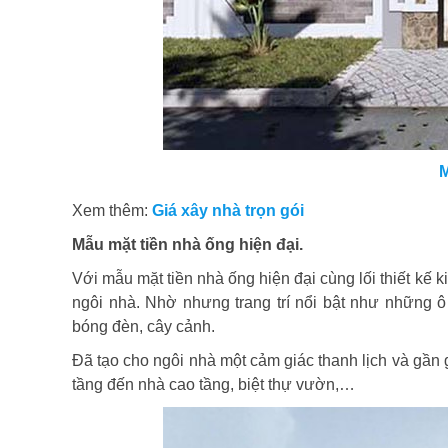
M
Xem thêm:
Giá xây nhà trọn gói
Mẫu mặt tiền nhà ống hiện đại.
Với mẫu mặt tiền nhà ống hiện đại cùng lối thiết kế 
ngôi nhà. Nhờ nhưng trang trí nổi bật như những 
bóng đèn, cây cảnh.
Đã tạo cho ngôi nhà một cảm giác thanh lịch và gần 
tầng đến nhà cao tầng, biệt thự vườn,…