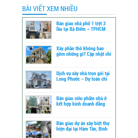
BÀI VIẾT XEM NHIỀU
Bàn giao nhà phố 1 trệt 3
lầu tại Bà Điểm – TPHCM
Xây phần thô không bao
gồm những gì? Cập nhật chi
tiết để dự toán chi phí xây
dựng
Dịch vụ xây nhà trọn gói tại
Long Phước – Dự toán chi
phí xây nhà chi tiết từ A-Z
Bàn giao siêu phẩm nhà ở
kết hợp kinh doanh đẳng
cấp tại TPHCM
Bàn giao dự án xây biệt thự
hiện đại tại Hàm Tân, Bình
Thuận – xây dựng TLT