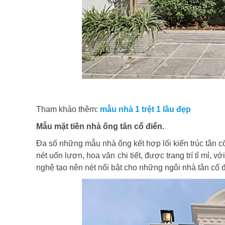
Tham khảo thêm:
mẫu nhà 1 trệt 1 lầu đẹp
Mẫu mặt tiền nhà ống tân cổ điển.
Đa số những mẫu nhà ống kết hợp lối kiến trúc tân c
nét uốn lượn, hoa văn chi tiết, được trang trí tỉ mỉ
nghệ tạo nên nét nổi bật cho những ngôi nhà tân cổ đ