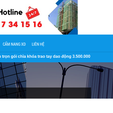
CẨM NANG XD
LIÊN HỆ
o tay dao động 3.500.000 VNĐ/M2 đến 7 Triệu/M2. Miễn phí 