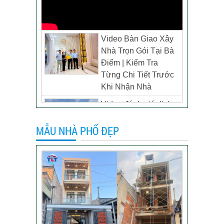
Video Bàn Giao Xây
Nhà Trọn Gói Tại Bà
Điểm | Kiểm Tra
Từng Chi Tiết Trước
Khi Nhận Nhà
Video đánh giá dịch
vụ xây biệt thự tại TP
MẪU NHÀ PHỐ ĐẸP
Tân Uyên, Bình
Dương – Chủ đầu tư
anh Thương
Khách hàng đánh giá
dịch vụ xây dựng của
TLT