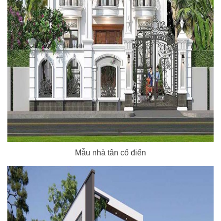
Mẫu nhà tân cổ điển