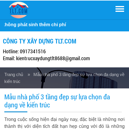
Men
Cô
CÔNG TY XÂY DỰNG TLT.COM
Hotline: 0917341516
Email: kientrucxaydungtlt8688@gmail.com
Trang chủ
» Mẫu nhà phố 3 tầng đẹp sự lựa chọn đa dạng về
kiến trúc
Mẫu nhà phố 3 tầng đẹp sự lựa chọn đa
dạng về kiến trúc
Trong cuộc sống hiện đại ngày nay, đặc biệt là những nơi
thành thị với diện tích đất hạn hẹp cùng với đó là những