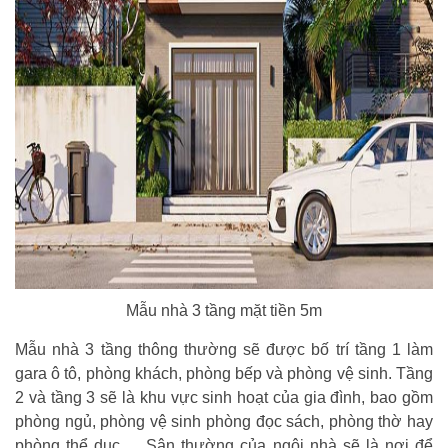
Mẫu nhà 3 tầng mặt tiền 5m
Mẫu nhà 3 tầng thông thường sẽ được bố trí tầng 1 làm
gara ô tô, phòng khách, phòng bếp và phòng vệ sinh. Tầng
2 và tầng 3 sẽ là khu vực sinh hoạt của gia đình, bao gồm
phòng ngủ, phòng vệ sinh phòng đọc sách, phòng thờ hay
phòng thể dục,… Sân thường của ngôi nhà sẽ là nơi để