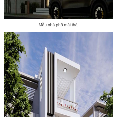
Mẫu nhà phố mái thái