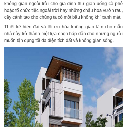
không gian ngoài trời cho gia đình thư giãn uống cà phê
hoặc tổ chức tiệc ngoài trời hay những chậu hoa vườn rau,
cây cảnh tạo cho chúng ta có một bầu không khí xanh mát.
Thiết kế hiện đại và tối ưu hóa không gian làm cho mẫu
nhà này trở thành một lựa chọn hấp dẫn cho những người
muốn tận dụng tối đa diện tích đất và không gian sống.