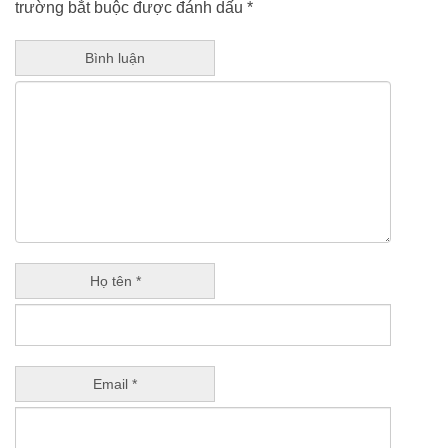
trường bắt buộc được đánh dấu
*
Bình luận
Họ tên *
Email *