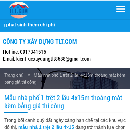
Men
Công ty
CÔNG TY XÂY DỰNG TLT.COM
Hotline: 0917341516
Email: kientrucxaydungtlt8688@gmail.com
Trang chủ
» Mẫu nhà phố 1 trệt 2 lầu 4x15m thoáng mát kèm
bảng giá thi công
Mẫu nhà phố 1 trệt 2 lầu 4x15m thoáng mát
kèm bảng giá thi công
Trong bối cảnh quỹ đất ngày càng hạn chế tại các khu vực
đô thị,
mẫu nhà 1 trệt 2 lầu 4×15
đang trở thành lựa chọn