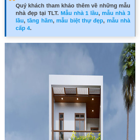
Quý khách tham khảo thêm về những mẫu
nhà đẹp tại TLT.
Mẫu nhà 1 lầu
,
mẫu nhà 3
lầu
,
tầng hầm
,
mẫu biệt thự đẹp
,
mẫu nhà
cấp 4
.