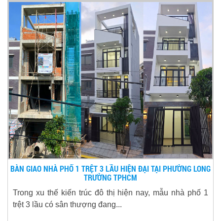
BÀN GIAO NHÀ PHỐ 1 TRỆT 3 LẦU HIỆN ĐẠI TẠI PHƯỜNG LONG
TRƯỜNG TPHCM
Trong xu thế kiến trúc đô thị hiện nay, mẫu nhà phố 1
trệt 3 lầu có sân thượng đang...