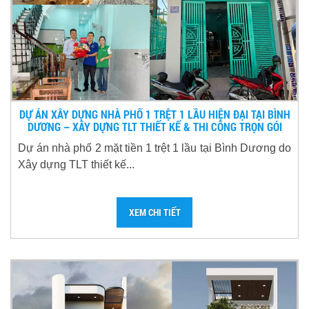
DỰ ÁN XÂY DỰNG NHÀ PHỐ 1 TRỆT 1 LẦU HIỆN ĐẠI TẠI BÌNH
DƯƠNG – XÂY DỰNG TLT THIẾT KẾ & THI CÔNG TRỌN GÓI
Dự án nhà phố 2 mặt tiền 1 trệt 1 lầu tại Bình Dương do
Xây dựng TLT thiết kế...
XEM CHI TIẾT