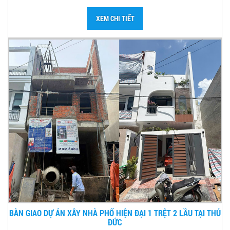
XEM CHI TIẾT
BÀN GIAO DỰ ÁN XÂY NHÀ PHỐ HIỆN ĐẠI 1 TRỆT 2 LẦU TẠI THỦ
ĐỨC