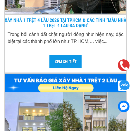
XÂY NHÀ 1 TRỆT 4 LẦU 2026 TẠI TP.HCM & CÁC TỈNH “MẪU NHÀ
1 TRỆT 4 LẦU ĐA DẠNG”
Trong bối cảnh đất chật người đông như hiện nay, đặc
biệt tại các thành phố lớn như TP.HCM,… việc...
XEM CHI TIẾT