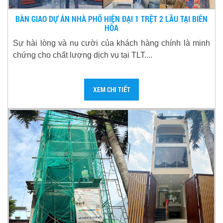
BÀN GIAO DỰ ÁN NHÀ PHỐ HIỆN ĐẠI 1 TRỆT 2 LẦU TẠI BIÊN
HÒA
Sự hài lòng và nụ cười của khách hàng chính là minh
chứng cho chất lượng dịch vụ tại TLT....
XEM CHI TIẾT