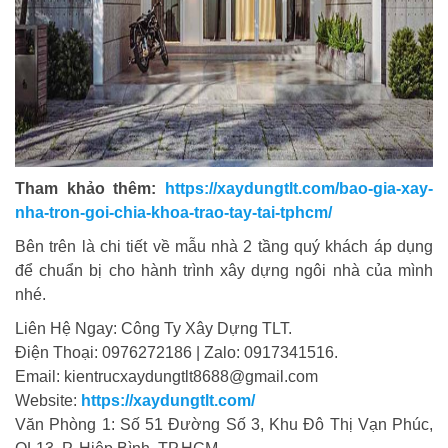
Tham khảo thêm:
https://xaydungtlt.com/bao-gia-xay-
nha-tron-goi-chia-khoa-trao-tay-tai-tphcm/
Bên trên là chi tiết về mẫu nhà 2 tầng quý khách áp dụng
để chuẩn bị cho hành trình xây dựng ngôi nhà của mình
nhé.
Liên Hệ Ngay: Công Ty Xây Dựng TLT.
Điện Thoại: 0976272186 | Zalo: 0917341516.
Email: kientrucxaydungtlt8688@gmail.com
Website:
https://xaydungtlt.com/
Văn Phòng 1: Số 51 Đường Số 3, Khu Đô Thị Vạn Phúc,