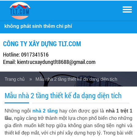
Men
Côn
CÔNG TY XÂY DỰNG TLT.COM
Hotline: 0917341516
Email: kientrucxaydungtlt8688@gmail.com
Trang chủ
» Mẫu nhà 2 tầng thiết kế đa dạng diện tích
Mẫu nhà 2 tầng thiết kế đa dạng diện tích
Những ngôi
nhà 2 tầng
hay còn được gọi là
nhà 1 trệt 1
lầu
, ngày càng trở thành một lựa chọn phổ biến cho những
gia đình muốn kết hợp giữa không gian sống tiện nghi và
thiết kế đẹp mắt, với chi phí xây dựng hợp lý. Trong bài viết