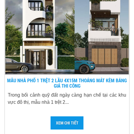
MẪU NHÀ PHỐ 1 TRỆT 2 LẦU 4X15M THOÁNG MÁT KÈM BẢNG
GIÁ THI CÔNG
Trong bối cảnh quỹ đất ngày càng hạn chế tại các khu
vực đô thị, mẫu nhà 1 trệt 2...
XEM CHI TIẾT