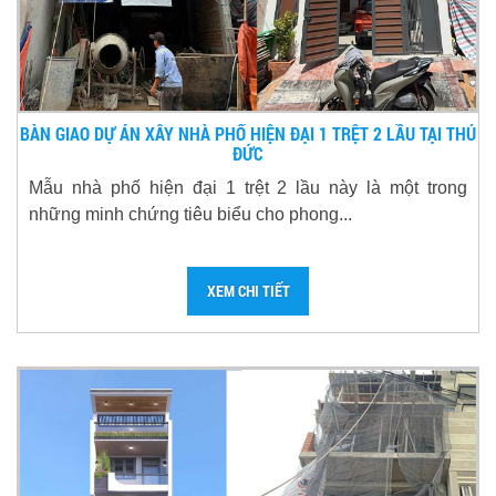
BÀN GIAO DỰ ÁN XÂY NHÀ PHỐ HIỆN ĐẠI 1 TRỆT 2 LẦU TẠI THỦ
ĐỨC
Mẫu nhà phố hiện đại 1 trệt 2 lầu này là một trong
những minh chứng tiêu biểu cho phong...
XEM CHI TIẾT