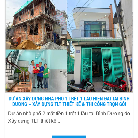
DỰ ÁN XÂY DỰNG NHÀ PHỐ 1 TRỆT 1 LẦU HIỆN ĐẠI TẠI BÌNH
DƯƠNG – XÂY DỰNG TLT THIẾT KẾ & THI CÔNG TRỌN GÓI
Dự án nhà phố 2 mặt tiền 1 trệt 1 lầu tại Bình Dương do
Xây dựng TLT thiết kế...