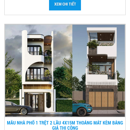
XEM CHI TIẾT
MẪU NHÀ PHỐ 1 TRỆT 2 LẦU 4X15M THOÁNG MÁT KÈM BẢNG
GIÁ THI CÔNG