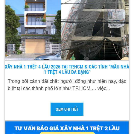
XÂY NHÀ 1 TRỆT 4 LẦU 2026 TẠI TP.HCM & CÁC TỈNH “MẪU NHÀ
1 TRỆT 4 LẦU ĐA DẠNG”
Trong bối cảnh đất chật người đông như hiện nay, đặc
biệt tại các thành phố lớn như TP.HCM,… việc...
XEM CHI TIẾT