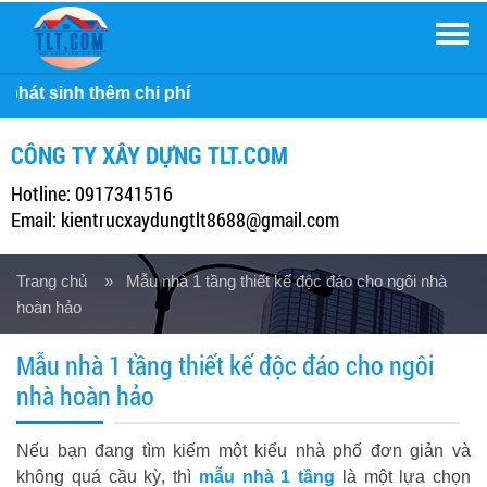
Men
Công ty 
CÔNG TY XÂY DỰNG TLT.COM
Hotline: 0917341516
Email: kientrucxaydungtlt8688@gmail.com
Trang chủ
» Mẫu nhà 1 tầng thiết kế độc đáo cho ngôi nhà
hoàn hảo
Mẫu nhà 1 tầng thiết kế độc đáo cho ngôi
nhà hoàn hảo
Nếu bạn đang tìm kiếm một kiểu nhà phố đơn giản và
không quá cầu kỳ, thì
mẫu nhà 1 tầng
là một lựa chọn