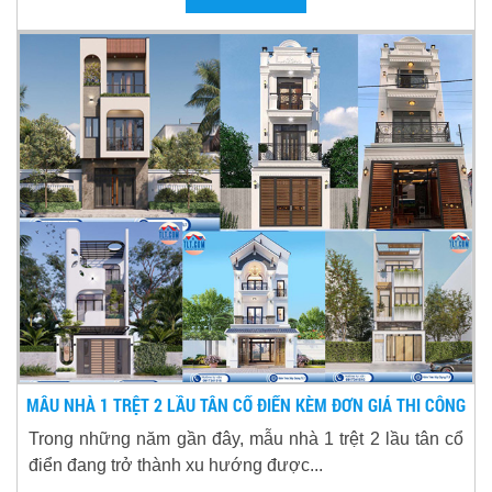
MẪU NHÀ 1 TRỆT 2 LẦU TÂN CỔ ĐIỂN KÈM ĐƠN GIÁ THI CÔNG
Trong những năm gần đây, mẫu nhà 1 trệt 2 lầu tân cổ
điển đang trở thành xu hướng được...