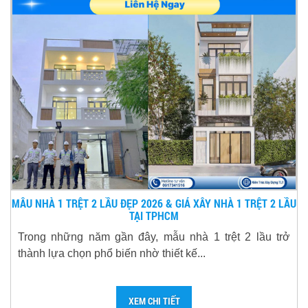
MẪU NHÀ 1 TRỆT 2 LẦU ĐẸP 2026 & GIÁ XÂY NHÀ 1 TRỆT 2 LẦU
TẠI TPHCM
Trong những năm gần đây, mẫu nhà 1 trệt 2 lầu trở
thành lựa chọn phổ biến nhờ thiết kế...
XEM CHI TIẾT