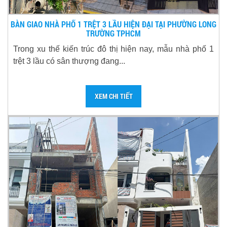
BÀN GIAO NHÀ PHỐ 1 TRỆT 3 LẦU HIỆN ĐẠI TẠI PHƯỜNG LONG
TRƯỜNG TPHCM
Trong xu thế kiến trúc đô thị hiện nay, mẫu nhà phố 1
trệt 3 lầu có sân thượng đang...
XEM CHI TIẾT