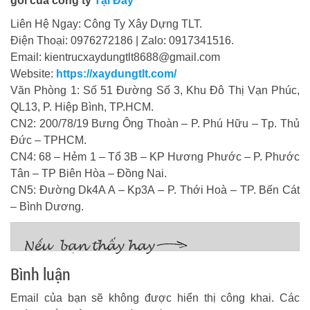
gói của công ty
Tại Đây
Liên Hệ Ngay: Công Ty Xây Dựng TLT.
Điện Thoại: 0976272186 | Zalo: 0917341516.
Email: kientrucxaydungtlt8688@gmail.com
Website:
https://xaydungtlt.com/
Văn Phòng 1: Số 51 Đường Số 3, Khu Đô Thị Vạn Phúc,
QL13, P. Hiệp Bình, TP.HCM.
CN2: 200/78/19 Bưng Ông Thoàn – P. Phú Hữu – Tp. Thủ
Đức – TPHCM.
CN4: 68 – Hẻm 1 – Tổ 3B – KP Hương Phước – P. Phước
Tân – TP Biên Hòa – Đồng Nai.
CN5: Đường Dk4A A – Kp3A – P. Thới Hoà – TP. Bến Cát
– Bình Dương.
Bình luận
Email của bạn sẽ không được hiển thị công khai.
Các