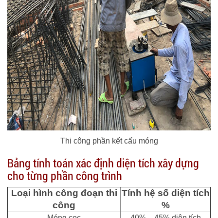
Thi công phần kết cấu móng
Bảng tính toán xác định diện tích xây dựng
cho từng phần công trình
Loại hình công đoạn thi
Tính hệ số diện tích
công
%
Móng cọc
40% – 45% diện tích