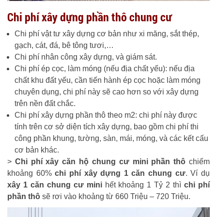
Chi phí xây dựng phần thô chung cư
Chi phí vật tư xây dựng cơ bản như xi măng, sắt thép,
gạch, cát, đá, bê tông tươi,…
Chi phí nhân công xây dựng, và giám sát.
Chi phí ép cọc, làm móng (nếu địa chất yếu): nếu địa
chất khu đất yếu, cần tiến hành ép cọc hoặc làm móng
chuyên dụng, chi phí này sẽ cao hơn so với xây dựng
trên nền đất chắc.
Chi phí xây dựng phần thô theo m2: chi phí này được
tính trên cơ sở diện tích xây dựng, bao gồm chi phí thi
công phần khung, tường, sàn, mái, móng, và các kết cấu
cơ bản khác.
>
Chi phí xây căn hộ chung cư mini phần thô
chiếm
khoảng 60%
chi phí xây dựng 1 căn chung cư
. Ví dụ
xây 1 căn chung cư mini
hết khoảng 1 Tỷ 2 thì
chi phí
phần thô
sẽ rơi vào khoảng từ 660 Triệu – 720 Triệu.