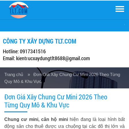
Men
Công ty Xây Dựng TLT, xin k
CÔNG TY XÂY DỰNG TLT.COM
Hotline: 0917341516
Email: kientrucxaydungtlt8688@gmail.com
Trang chủ
» Đơn Giá Xây Chung Cư Mini 2026 Theo Từng
Quy Mô & Khu Vực
Đơn Giá Xây Chung Cư Mini 2026 Theo
Từng Quy Mô & Khu Vực
Chung cư mini, căn hộ mini
hiện đang là loại hình bất
động sản cho thuê được ưa chuộng tại các đô thị lớn và