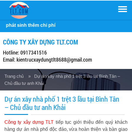
Men
Công ty Xây D
CÔNG TY XÂY DỰNG TLT.COM
Hotline: 0917341516
Email: kientrucxaydungtlt8688@gmail.com
Trang chủ
» Dự án xây nhà phố 1 trệt 3 lầu tại Bình Tân –
Chủ đầu tư anh Khải
Dự án xây nhà phố 1 trệt 3 lầu tại Bình Tân
– Chủ đầu tư anh Khải
Công ty xây dựng TLT
tiếp tục giới thiệu đến quý khách
hàng dự án nhà phố độc đáo, vừa hoàn thiện và bàn giao