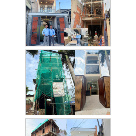
TLT
Đánh giá khách hàng
xây nhà tại Thủ Đức
Thi công móng nhà
có sàn vượt nhịp tại
Hóc Môn
Đánh giá của khách
hàng xây nhà 3 tầng
tại Thủ Đức