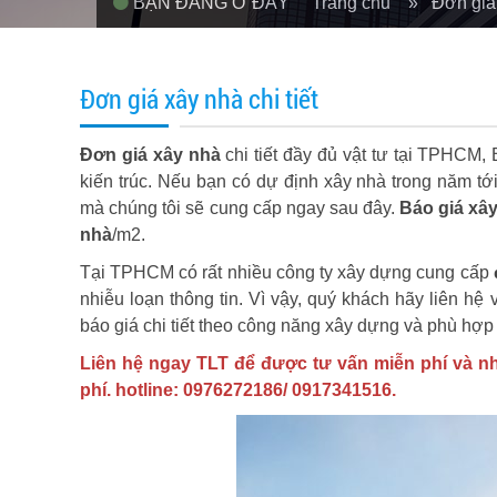
BẠN ĐANG Ở ĐÂY
Trang chủ
» Đơn giá x
Đơn giá xây nhà chi tiết
Đơn giá xây nhà
chi tiết đầy đủ vật tư tại TPHCM,
kiến trúc. Nếu bạn có dự định xây nhà trong năm tớ
mà chúng tôi sẽ cung cấp ngay sau đây.
Báo giá xâ
nhà
/m2.
Tại TPHCM có rất nhiều công ty xây dựng cung cấp
nhiễu loạn thông tin. Vì vậy, quý khách hãy liên h
báo giá chi tiết theo công năng xây dựng và phù hợp 
Liên hệ ngay TLT để được tư vấn miễn phí và nhậ
phí. hotline: 0976272186/ 0917341516.