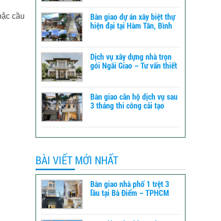
Bàn giao dự án xây biệt thự
bậc cầu
hiện đại tại Hàm Tân, Bình
Thuận – xây dựng TLT
Dịch vụ xây dựng nhà trọn
gói Ngãi Giao – Tư vấn thiết
kế đến báo giá
Bàn giao căn hộ dịch vụ sau
3 tháng thi công cải tạo
tổng thể tại Bình Tân -
TPHCM
BÀI VIẾT MỚI NHẤT
Bàn giao nhà phố 1 trệt 3
lầu tại Bà Điểm – TPHCM