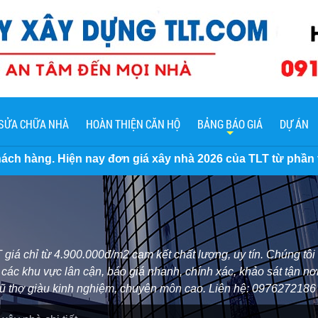
SỬA CHỮA NHÀ
HOÀN THIỆN CĂN HỘ
BẢNG BÁO GIÁ
DỰ ÁN
đơn giá xây nhà 2026 của TLT từ phần thô đến trọn gói chì
 giá chỉ từ 4.900.000đ/m2 cam kết chất lượng, uy tín. Chúng t
ác khu vực lân cận, báo giá nhanh, chính xác, khảo sát tận nơi
 ngũ thợ giàu kinh nghiệm, chuyên môn cao. Liên hệ: 0976272186