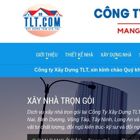
GIỚI THIỆU
THIẾT KẾ NHÀ
XÂY DỰNG NHÀ
 ty Xây Dựng TLT, xin kính chào Quý khách hàng. Hiện nay 
XÂY NHÀ TRỌN GÓI
Dịch vụ xây nhà trọn gói tại Công Ty Xây Dựng TLT
Nai, Bình Dương, Vũng Tàu, Tây Ninh, Long An và c
vật tư chất lượng, đội ngũ kiến trúc- kỹ sư và đội