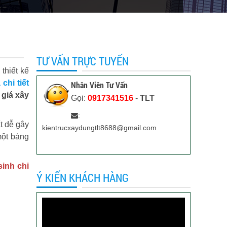
TƯ VẤN TRỰC TUYẾN
thiết kế
chi tiết
Nhân Viên Tư Vấn
 giá xây
Gọi:
0917341516
-
TLT
:
ất dễ gây
kientrucxaydungtlt8688@gmail.com
một bảng
sinh chi
Ý KIẾN KHÁCH HÀNG