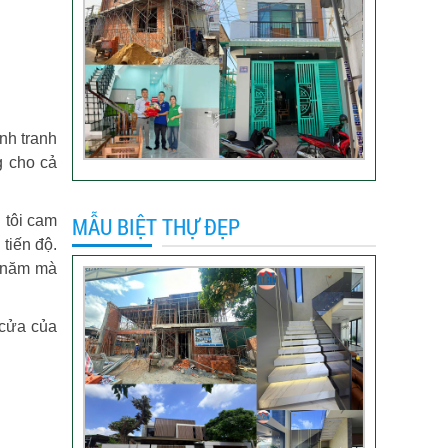
Video đánh giá của
khách hàng anh Hào
Quận Gò Vấp-Xây
nhà trọn gói
VIDEO đánh giá của
nh tranh
khách hàng xây nhà
g cho cả
trọn gói tại TP Thủ
Đức
MẪU BIỆT THỰ ĐẸP
 tôi cam
Video sửa nhà trọn
tiến độ.
gói tại Tân Bình
5 năm mà
 cửa của
Video hình ảnh thi
công nhà anh Hiếu