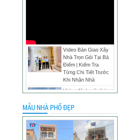
Video Bàn Giao Xây
Nhà Trọn Gói Tại Bà
Điểm | Kiểm Tra
Từng Chi Tiết Trước
Khi Nhận Nhà
Video đánh giá dịch
vụ xây biệt thự tại TP
MẪU NHÀ PHỐ ĐẸP
Tân Uyên, Bình
Dương – Chủ đầu tư
anh Thương
Khách hàng đánh giá
dịch vụ xây dựng của