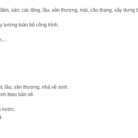
 dầm, sàn, các tầng, lầu, sân thượng, mái, cầu thang, xây dựng 
y tường toàn bộ công trình.
nh,…
t, lầu, sân thượng, nhà vệ sinh.
inh theo bản vẽ.
m nước.
g.