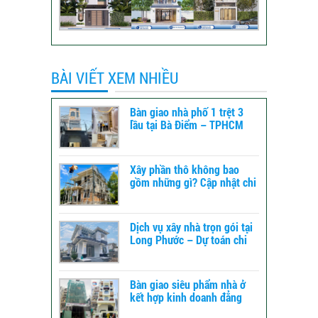
BÀI VIẾT XEM NHIỀU
Bàn giao nhà phố 1 trệt 3
lầu tại Bà Điểm – TPHCM
Xây phần thô không bao
gồm những gì? Cập nhật chi
tiết để dự toán chi phí xây
dựng
Dịch vụ xây nhà trọn gói tại
Long Phước – Dự toán chi
phí xây nhà chi tiết từ A-Z
Bàn giao siêu phẩm nhà ở
kết hợp kinh doanh đẳng
cấp tại TPHCM