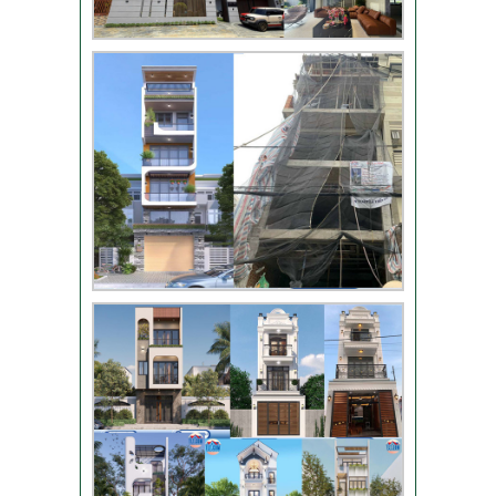
Video bàn giao nhà
chị Phượng – Nhà Bè
TPHCM
Video đánh giá từ
khách hàng chị Oanh
– sửa nhà
Nhận xét khách hàng
nhà chú Trung – Gò
Vấp