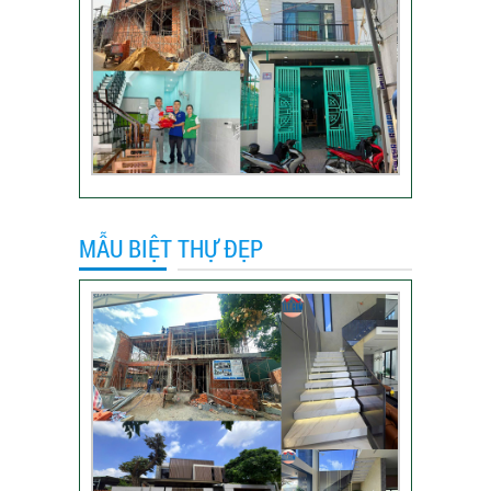
Video đánh giá của
khách hàng anh Hào
Quận Gò Vấp-Xây
nhà trọn gói
VIDEO đánh giá của
khách hàng xây nhà
trọn gói tại TP Thủ
Đức
MẪU BIỆT THỰ ĐẸP
Video sửa nhà trọn
gói tại Tân Bình
Video hình ảnh thi
công nhà anh Hiếu