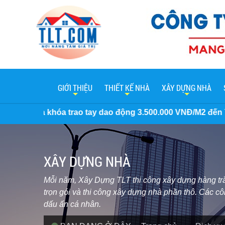
GIỚI THIỆU
THIẾT KẾ NHÀ
XÂY DỰNG NHÀ
ao tay dao động 3.500.000 VNĐ/M2 đến 7 Triệu/M2. Miễn phí
XÂY DỰNG NHÀ
Mỗi năm, Xây Dựng TLT thi công xây dựng hàng trăm
trọn gói và thi công xây dựng nhà phần thô. Các cô
dấu ấn cá nhân.