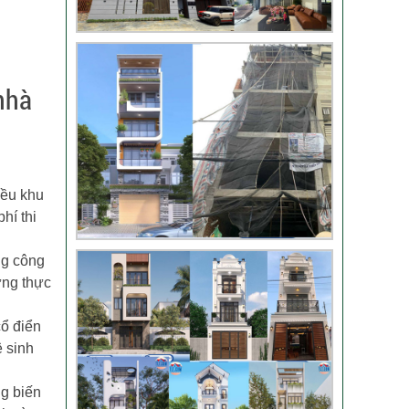
Video bàn giao nhà
chị Phượng – Nhà Bè
TPHCM
Video đánh giá từ
nhà
khách hàng chị Oanh
– sửa nhà
Nhận xét khách hàng
iều khu
nhà chú Trung – Gò
hí thi
Vấp
ợng công
ựng thực
cổ điển
ệ sinh
ng biến