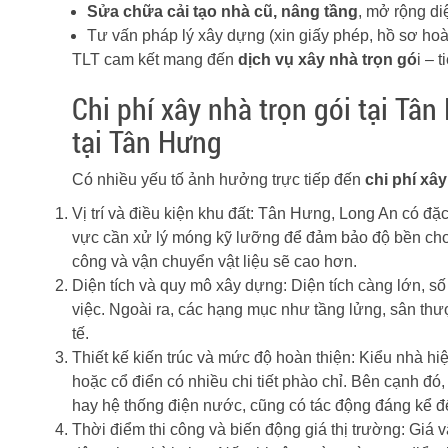
Sửa chữa cải tạo nhà cũ, nâng tầng
, mở rộng di
Tư vấn pháp lý xây dựng (xin giấy phép, hồ sơ ho
TLT cam kết mang đến
dịch vụ xây nhà trọn gó
i – 
Chi phí xây nhà trọn gói tại Tâ
tại Tân Hưng
Có nhiều yếu tố ảnh hưởng trực tiếp đến
chi phí xâ
Vị trí và điều kiện khu đất: Tân Hưng, Long An có đ
vực cần xử lý móng kỹ lưỡng để đảm bảo độ bền cho 
công và vận chuyển vật liệu sẽ cao hơn.
Diện tích và quy mô xây dựng: Diện tích càng lớn, số 
việc. Ngoài ra, các hạng mục như tầng lửng, sân thư
tế.
Thiết kế kiến trúc và mức độ hoàn thiện: Kiểu nhà hiệ
hoặc cổ điển có nhiều chi tiết phào chỉ. Bên cạnh đó, 
hay hệ thống điện nước, cũng có tác động đáng kể đế
Thời điểm thi công và biến động giá thị trường: Giá v