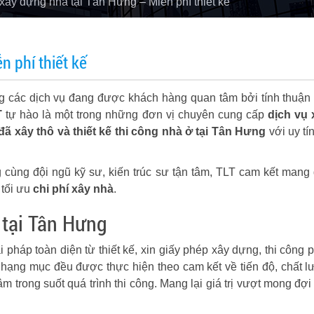
xây dựng nhà tại Tân Hưng – Miễn phí thiết kế
n phí thiết kế
ng các dịch vụ đang được khách hàng quan tâm bởi tính thuận 
T
tự hào là một trong những đơn vị chuyên cung cấp
dịch vụ 
đã xây thô và thiết kế thi công nhà ở tại Tân Hưng
với uy tí
 cùng đội ngũ kỹ sư, kiến trúc sư tận tâm, TLT cam kết mang
tối ưu
chi phí xây nhà
.
 tại Tân Hưng
pháp toàn diện từ thiết kế, xin giấy phép xây dựng, thi công p
i hạng mục đều được thực hiện theo cam kết về tiến độ, chất l
 trong suốt quá trình thi công. Mang lại giá trị vượt mong đợi