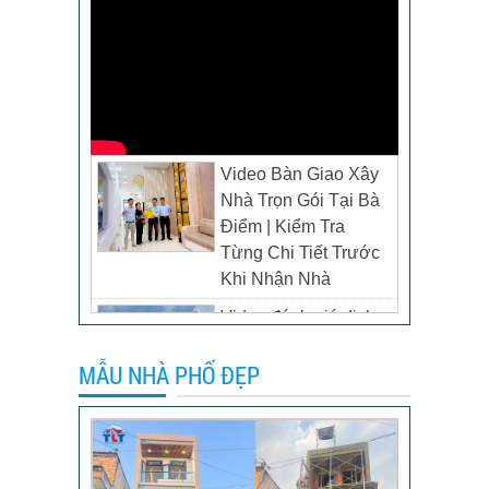
Video Bàn Giao Xây
Nhà Trọn Gói Tại Bà
Điểm | Kiểm Tra
Từng Chi Tiết Trước
Khi Nhận Nhà
Video đánh giá dịch
vụ xây biệt thự tại TP
MẪU NHÀ PHỐ ĐẸP
Tân Uyên, Bình
Dương – Chủ đầu tư
anh Thương
Khách hàng đánh giá
dịch vụ xây dựng của