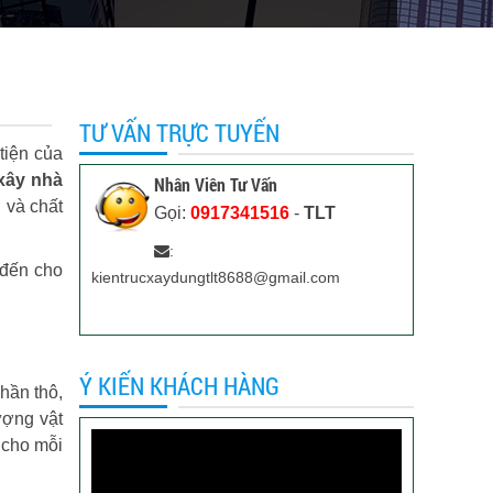
TƯ VẤN TRỰC TUYẾN
tiện của
xây nhà
Nhân Viên Tư Vấn
n và chất
Gọi:
0917341516
-
TLT
:
 đến cho
kientrucxaydungtlt8688@gmail.com
Ý KIẾN KHÁCH HÀNG
hần thô,
ượng vật
 cho mỗi