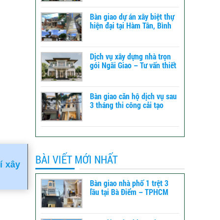
Bàn giao dự án xây biệt thự
hiện đại tại Hàm Tân, Bình
Thuận – xây dựng TLT
Dịch vụ xây dựng nhà trọn
gói Ngãi Giao – Tư vấn thiết
kế đến báo giá
Bàn giao căn hộ dịch vụ sau
3 tháng thi công cải tạo
tổng thể tại Bình Tân -
TPHCM
BÀI VIẾT MỚI NHẤT
í xây
Bàn giao nhà phố 1 trệt 3
lầu tại Bà Điểm – TPHCM