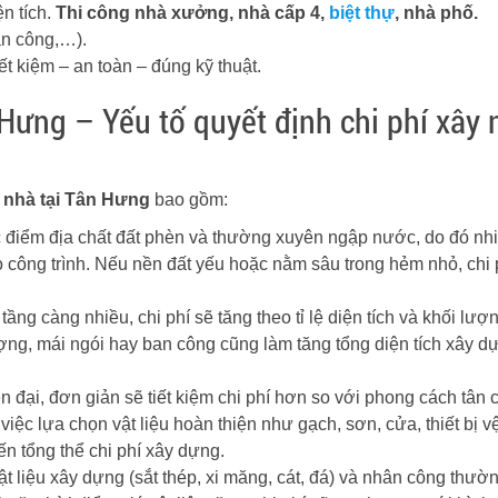
ện tích.
Thi công nhà xưởng, nhà cấp 4,
biệt thự
, nhà phố.
àn công,…).
tiết kiệm – an toàn – đúng kỹ thuật.
n Hưng – Yếu tố quyết định chi phí xây 
y nhà tại Tân Hưng
bao gồm:
ặc điểm địa chất đất phèn và thường xuyên ngập nước, do đó nh
công trình. Nếu nền đất yếu hoặc nằm sâu trong hẻm nhỏ, chi p
tầng càng nhiều, chi phí sẽ tăng theo tỉ lệ diện tích và khối lư
ợng, mái ngói hay ban công cũng làm tăng tổng diện tích xây d
n đại, đơn giản sẽ tiết kiệm chi phí hơn so với phong cách tân 
việc lựa chọn vật liệu hoàn thiện như gạch, sơn, cửa, thiết bị v
n tổng thể chi phí xây dựng.
ật liệu xây dựng (sắt thép, xi măng, cát, đá) và nhân công thườ