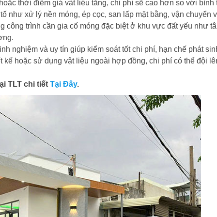
oặc thời điểm giá vật liệu tăng, chi phí sẽ cao hơn so với bình
u tố như xử lý nền móng, ép cọc, san lấp mặt bằng, vận chuyển v
g công trình cần gia cố móng đặc biệt ở khu vực đất yếu như t
ờng.
nh nghiệm và uy tín giúp kiểm soát tốt chi phí, hạn chế phát sin
t kế hoặc sử dụng vật liệu ngoài hợp đồng, chi phí có thể đội l
i TLT chi tiết
Tại Đây
.