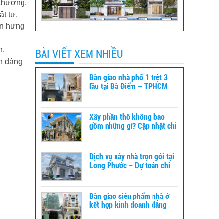
 thường.
ật tư,
ân hưng
h.
BÀI VIẾT XEM NHIỀU
ên đáng
Bàn giao nhà phố 1 trệt 3
lầu tại Bà Điểm – TPHCM
Xây phần thô không bao
gồm những gì? Cập nhật chi
tiết để dự toán chi phí xây
dựng
Dịch vụ xây nhà trọn gói tại
Long Phước – Dự toán chi
phí xây nhà chi tiết từ A-Z
Bàn giao siêu phẩm nhà ở
kết hợp kinh doanh đẳng
cấp tại TPHCM