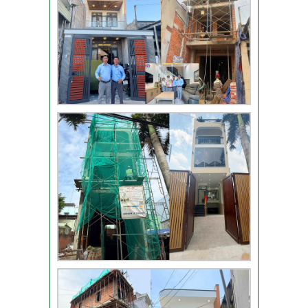
TLT
Đánh giá khách hàng
xây nhà tại Thủ Đức
Thi công móng nhà
có sàn vượt nhịp tại
Hóc Môn
Đánh giá của khách
hàng xây nhà 3 tầng
tại Thủ Đức