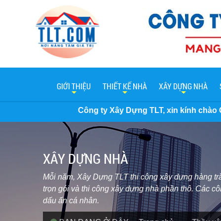
GIỚI THIỆU
THIẾT KẾ NHÀ
XÂY DỰNG NHÀ
Công ty Xây Dựng TLT, xin kính chào Quý khách hàng. Hiện n
XÂY DỰNG NHÀ
Mỗi năm, Xây Dựng TLT thi công xây dựng hàng trăm
trọn gói và thi công xây dựng nhà phần thô. Các cô
dấu ấn cá nhân.