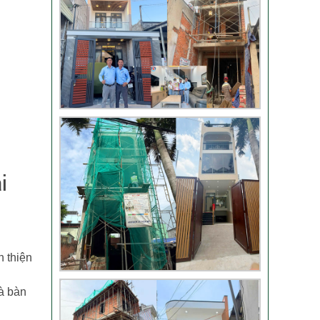
TLT
Đánh giá khách hàng
xây nhà tại Thủ Đức
i
Thi công móng nhà
có sàn vượt nhịp tại
Hóc Môn
 thiện
Đánh giá của khách
hàng xây nhà 3 tầng
và bàn
tại Thủ Đức