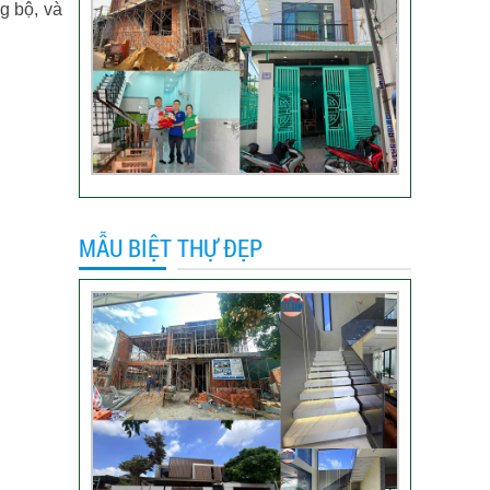
g bộ, và
Video đánh giá của
khách hàng anh Hào
Quận Gò Vấp-Xây
nhà trọn gói
VIDEO đánh giá của
khách hàng xây nhà
trọn gói tại TP Thủ
Đức
MẪU BIỆT THỰ ĐẸP
Video sửa nhà trọn
gói tại Tân Bình
Video hình ảnh thi
công nhà anh Hiếu