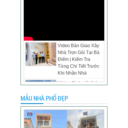
Video Bàn Giao Xây
Nhà Trọn Gói Tại Bà
Điểm | Kiểm Tra
Từng Chi Tiết Trước
Khi Nhận Nhà
Video đánh giá dịch
vụ xây biệt thự tại TP
MẪU NHÀ PHỐ ĐẸP
Tân Uyên, Bình
Dương – Chủ đầu tư
anh Thương
Khách hàng đánh giá
dịch vụ xây dựng của