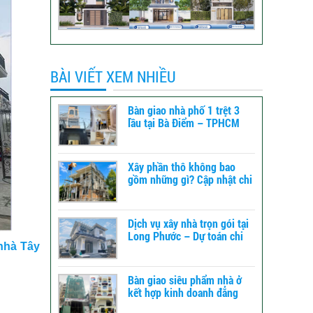
BÀI VIẾT XEM NHIỀU
Bàn giao nhà phố 1 trệt 3
lầu tại Bà Điểm – TPHCM
Xây phần thô không bao
gồm những gì? Cập nhật chi
tiết để dự toán chi phí xây
dựng
Dịch vụ xây nhà trọn gói tại
Long Phước – Dự toán chi
nhà Tây
phí xây nhà chi tiết từ A-Z
Bàn giao siêu phẩm nhà ở
kết hợp kinh doanh đẳng
cấp tại TPHCM