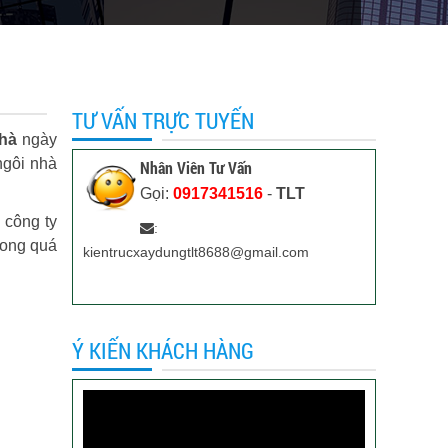
TƯ VẤN TRỰC TUYẾN
hà
ngày
ngôi nhà
Nhân Viên Tư Vấn
Gọi:
0917341516
-
TLT
 công ty
:
rong quá
kientrucxaydungtlt8688@gmail.com
Ý KIẾN KHÁCH HÀNG