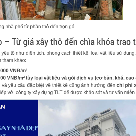
g nhà phố từ phần thô đến trọn gói
p – Từ giá xây thô đến chìa khóa trao 
yếu tố như diện tích, phong cách thiết kế, loại vật liệu sử dụn
 tham khảo:
0.000 VNĐ/m²
000 VNĐ/m² tùy loại vật liệu và gói dịch vụ (cơ bản, khá, cao
ng và yêu cầu đặc biệt về thiết kế cũng ảnh hưởng đến
chi phí 
tiếp với công ty xây dựng TLT để được khảo sát và tư vấn miễn 