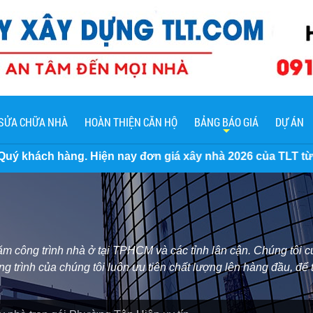
SỬA CHỮA NHÀ
HOÀN THIỆN CĂN HỘ
BẢNG BÁO GIÁ
DỰ ÁN
ay đơn giá xây nhà 2026 của TLT từ phần thô đến trọn gói 
 công trình nhà ở tại TPHCM và các tỉnh lân cận. Chúng tôi cu
ng trình của chúng tôi luôn ưu tiên chất lượng lên hàng đầu, để