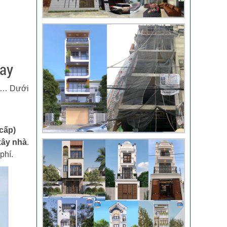
Video bàn giao nhà
chị Phượng – Nhà Bè
TPHCM
Video đánh giá từ
khách hàng chị Oanh
tay
– sửa nhà
g,… Dưới
Nhận xét khách hàng
nhà chú Trung – Gò
Vấp
 cấp)
xây nhà
.
phí.