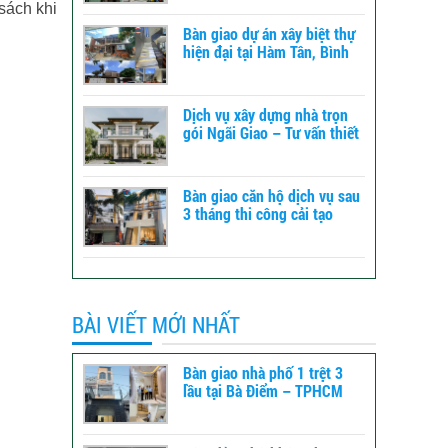
sách khi
Bàn giao dự án xây biệt thự
hiện đại tại Hàm Tân, Bình
Thuận – xây dựng TLT
Dịch vụ xây dựng nhà trọn
gói Ngãi Giao – Tư vấn thiết
kế đến báo giá
Bàn giao căn hộ dịch vụ sau
3 tháng thi công cải tạo
tổng thể tại Bình Tân -
TPHCM
BÀI VIẾT MỚI NHẤT
Bàn giao nhà phố 1 trệt 3
lầu tại Bà Điểm – TPHCM