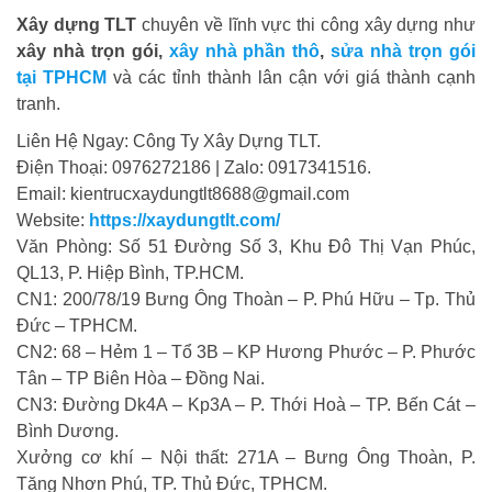
Xây dựng TLT
chuyên về lĩnh vực thi công xây dựng như
xây nhà trọn gói,
xây nhà phần thô
,
sửa nhà trọn gói
tại TPHCM
và các tỉnh thành lân cận với giá thành cạnh
tranh.
Liên Hệ Ngay: Công Ty Xây Dựng TLT.
Điện Thoại: 0976272186 | Zalo: 0917341516.
Email: kientrucxaydungtlt8688@gmail.com
Website:
https://xaydungtlt.com/
Văn Phòng: Số 51 Đường Số 3, Khu Đô Thị Vạn Phúc,
QL13, P. Hiệp Bình, TP.HCM.
CN1: 200/78/19 Bưng Ông Thoàn – P. Phú Hữu – Tp. Thủ
Đức – TPHCM.
CN2: 68 – Hẻm 1 – Tổ 3B – KP Hương Phước – P. Phước
Tân – TP Biên Hòa – Đồng Nai.
CN3: Đường Dk4A – Kp3A – P. Thới Hoà – TP. Bến Cát –
Bình Dương.
Xưởng cơ khí – Nội thất: 271A – Bưng Ông Thoàn, P.
Tăng Nhơn Phú, TP. Thủ Đức, TPHCM.