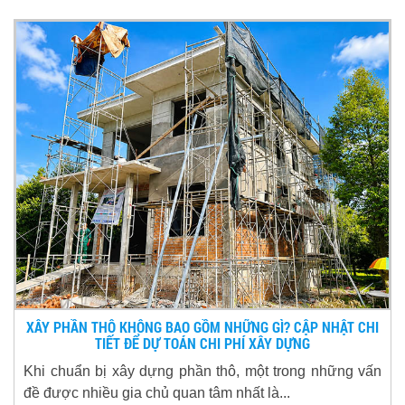
XÂY PHẦN THÔ KHÔNG BAO GỒM NHỮNG GÌ? CẬP NHẬT CHI
TIẾT ĐỂ DỰ TOÁN CHI PHÍ XÂY DỰNG
Khi chuẩn bị xây dựng phần thô, một trong những vấn
đề được nhiều gia chủ quan tâm nhất là...