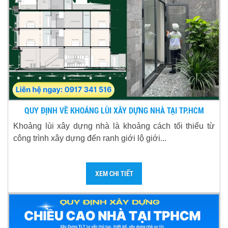
QUY ĐỊNH VỀ KHOẢNG LÙI XÂY DỰNG NHÀ TẠI TP.HCM
Khoảng lùi xây dựng nhà là khoảng cách tối thiểu từ
công trình xây dựng đến ranh giới lộ giới...
XEM CHI TIẾT