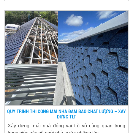
QUY TRÌNH THI CÔNG MÁI NHÀ ĐẢM BẢO CHẤT LƯỢNG – XÂY
DỰNG TLT
Xây dựng, mái nhà đóng vai trò vô cùng quan trọng
trong việc bảo vệ ngôi nhà trước những tác...