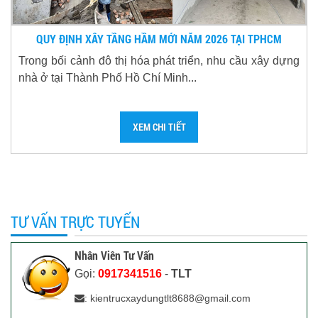
QUY ĐỊNH XÂY TẦNG HẦM MỚI NĂM 2026 TẠI TPHCM
Trong bối cảnh đô thị hóa phát triển, nhu cầu xây dựng
nhà ở tại Thành Phố Hồ Chí Minh...
XEM CHI TIẾT
TƯ VẤN TRỰC TUYẾN
Nhân Viên Tư Vấn
Gọi:
0917341516
-
TLT
: kientrucxaydungtlt8688@gmail.com