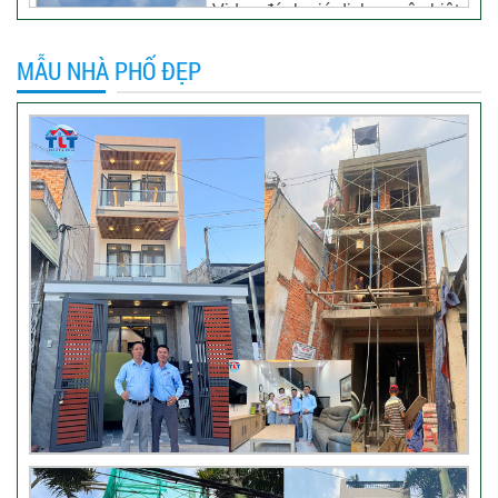
Video đánh giá dịch vụ xây biệt
thự tại TP Tân Uyên, Bình
Dương – Chủ đầu tư anh
MẪU NHÀ PHỐ ĐẸP
Thương
Khách hàng đánh giá dịch vụ
xây dựng của TLT
Đánh giá khách hàng xây nhà
tại Thủ Đức