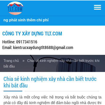
Men
Cô
CÔNG TY XÂY DỰNG TLT.COM
Hotline: 0917341516
Email: kientrucxaydungtlt8688@gmail.com
Trang chủ
» Chia sẻ kinh nghiệm xây nhà cần biết trước khi
bắt đầu
Chia sẻ kinh nghiệm xây nhà cần biết trước
khi bắt đầu
Xây nhà là một công việc hệ trọng và bắt buộc chúng ta
phải có đầy đủ kinh nghiệm để đảm bảo ngôi nhà được thi