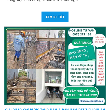
XEM CHI TIẾT
GIẢI PHÁP XÂY DỰNG TẦNG HẦM & BÁN HẦM ĐẠT TIÊU CHUẨN