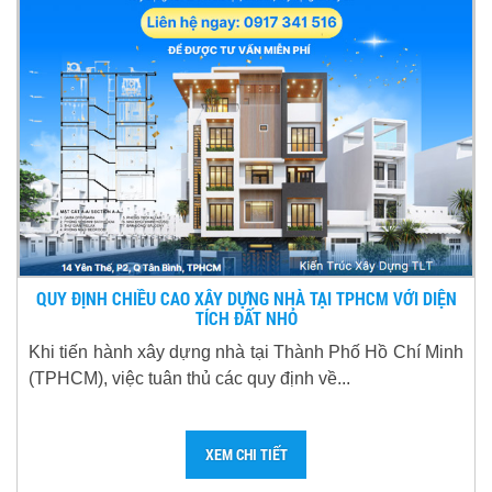
QUY ĐỊNH CHIỀU CAO XÂY DỰNG NHÀ TẠI TPHCM VỚI DIỆN
TÍCH ĐẤT NHỎ
Khi tiến hành xây dựng nhà tại Thành Phố Hồ Chí Minh
(TPHCM), việc tuân thủ các quy định về...
XEM CHI TIẾT