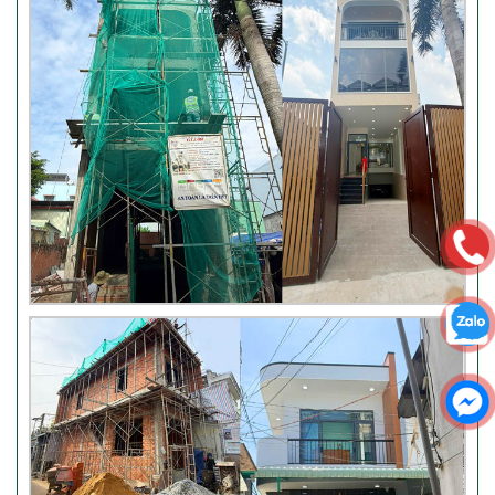
Thi công móng nhà có sàn
vượt nhịp tại Hóc Môn
Đánh giá của khách hàng xây
nhà 3 tầng tại Thủ Đức
Video đánh giá của khách hàng
anh Hào Quận Gò Vấp-Xây
nhà trọn gói