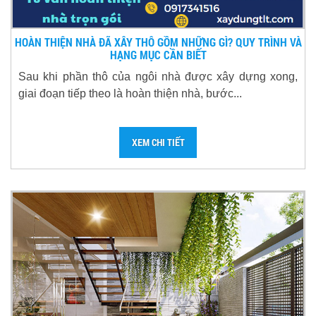
HOÀN THIỆN NHÀ ĐÃ XÂY THÔ GỒM NHỮNG GÌ? QUY TRÌNH VÀ
HẠNG MỤC CẦN BIẾT
Sau khi phần thô của ngôi nhà được xây dựng xong,
giai đoạn tiếp theo là hoàn thiện nhà, bước...
XEM CHI TIẾT