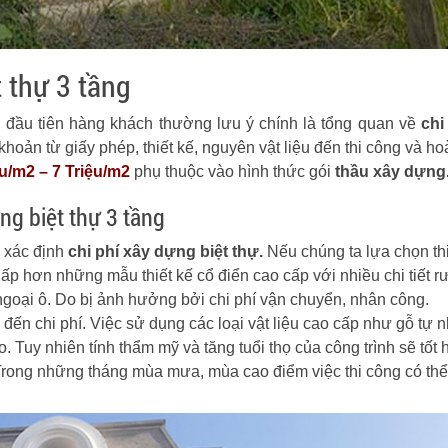
 thự 3 tầng
u đầu tiên hàng khách thường lưu ý chính là tổng quan về
chi
hoản từ giấy phép, thiết kế, nguyên vật liệu đến thi công và ho
ệu/m2 – 7 Triệu/m2
phụ thuộc vào hình thức gói
thầu xây dựng
ng biệt thự 3 tầng
c xác định
chi phí xây dựng biệt thự.
Nếu chúng ta lựa chọn thi
ẽ thấp hơn những mẫu thiết kế cổ điển cao cấp với nhiều chi tiết 
 ngoại ô. Do bị ảnh hưởng bởi chi phí vận chuyển, nhân công.
đến chi phí. Việc sử dụng các loại vật liệu cao cấp như gỗ tự 
o. Tuy nhiên tính thẩm mỹ và tăng tuổi thọ của công trình sẽ tốt 
 Trong những tháng mùa mưa, mùa cao điểm việc thi công có th