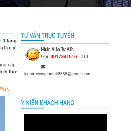
TƯ VẤN TRỰC TUYẾN
ự
3 tầng
g là chủ
Nhân Viên Tư Vấn
Gọi:
0917341516
-
TLT
ẳng cấp.
:
biệt thự
kientrucxaydungtlt8688@gmail.com
Phí.
Ý KIẾN KHÁCH HÀNG