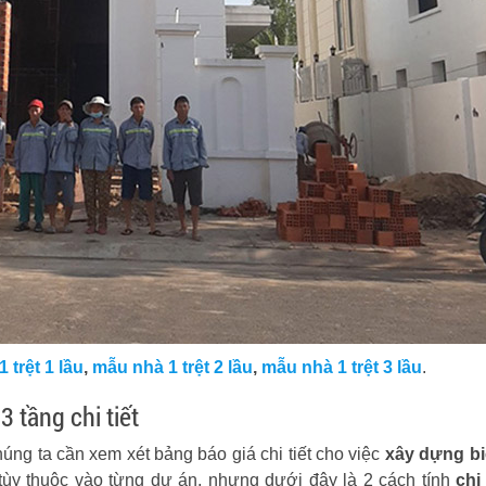
 trệt 1 lầu
,
mẫu nhà 1 trệt 2 lầu
,
mẫu nhà 1 trệt 3 lầu
.
3 tầng chi tiết
húng ta cần xem xét bảng báo giá chi tiết cho việc
xây dựng bi
 tùy thuộc vào từng dự án, nhưng dưới đây là 2 cách tính
chi