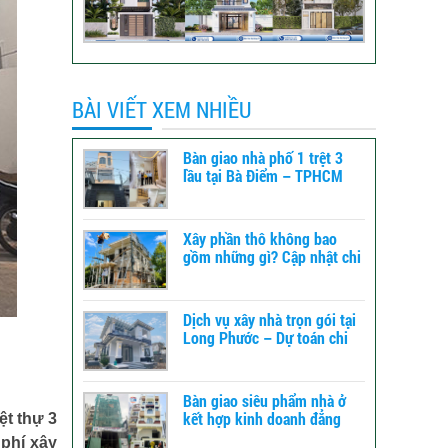
BÀI VIẾT XEM NHIỀU
Bàn giao nhà phố 1 trệt 3
lầu tại Bà Điểm – TPHCM
Xây phần thô không bao
gồm những gì? Cập nhật chi
tiết để dự toán chi phí xây
dựng
Dịch vụ xây nhà trọn gói tại
Long Phước – Dự toán chi
phí xây nhà chi tiết từ A-Z
Bàn giao siêu phẩm nhà ở
kết hợp kinh doanh đẳng
ệt thự 3
cấp tại TPHCM
 phí xây