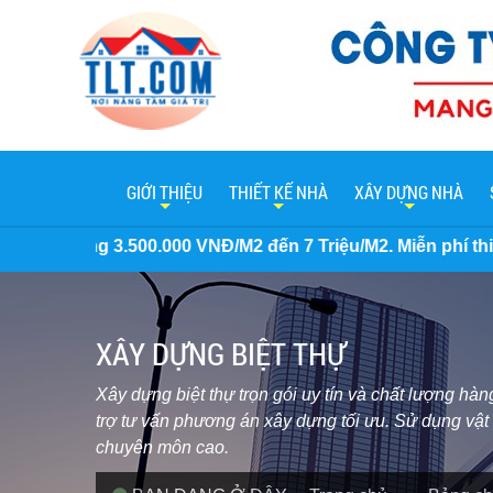
GIỚI THIỆU
THIẾT KẾ NHÀ
XÂY DỰNG NHÀ
NĐ/M2 đến 7 Triệu/M2. Miễn phí thiết kế và giấy phép xây 
XÂY DỰNG BIỆT THỰ
Xây dựng biệt thự trọn gói uy tín và chất lượng 
trợ tư vấn phương án xây dựng tối ưu. Sử dụng vật 
chuyên môn cao.