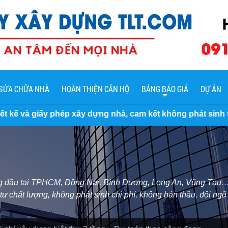
SỬA CHỮA NHÀ
HOÀN THIỆN CĂN HỘ
BẢNG BÁO GIÁ
DỰ ÁN
dựng nhà, cam kết không phát sinh thêm chi phí
hàng đầu tại TPHCM, Đồng Nai, Bình Dương, Long An, Vũng Tàu… 
tư chất lượng, không phát sinh chi phí, không bán thầu, đội ngũ