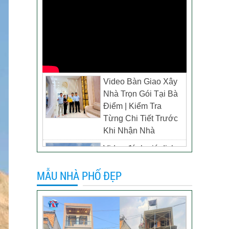
Video Bàn Giao Xây
Nhà Trọn Gói Tại Bà
Điểm | Kiểm Tra
Từng Chi Tiết Trước
Khi Nhận Nhà
Video đánh giá dịch
vụ xây biệt thự tại TP
MẪU NHÀ PHỐ ĐẸP
Tân Uyên, Bình
Dương – Chủ đầu tư
anh Thương
Khách hàng đánh giá
dịch vụ xây dựng của