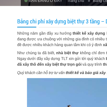
BẠN ĐANG Ở ĐÂY
Trang chủ
» Bảng chi
Bảng chi phí xây dựng biệt thự 3 tầng –
Những năm gần đây xu hướng
thiết kế xây dựng 
đang được ưa chuộng với những gia đình có nhiều t
đề được nhiều khách hàng quan tâm khi có ý định
xâ
Như chúng ta đã biết,
nhà
biệt thự
không chỉ đơn t
Ngay dưới đây xây dựng TLT xin gửi tới quý khách
đã xây thô đến xây biệt thự trọn gói
và quy trình
th
Quý khách cần hỗ trợ tư vấn
thiết kế và báo giá xây 