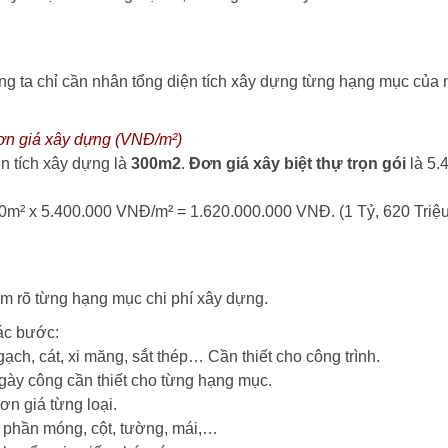
ng ta chỉ cần nhân tổng diện tích xây dựng từng hạng mục của 
 đơn giá xây dựng (VNĐ/m²)
ện tích xây dựng là
300m2
.
Đơn giá xây biệt thự trọn gói
là 5.
00m² x 5.400.000 VNĐ/m² = 1.620.000.000 VNĐ. (1 Tỷ, 620 Triệ
nắm rõ từng hạng mục chi phí xây dựng.
các bước:
gạch, cát, xi măng, sắt thép… Cần thiết cho công trình.
gày công cần thiết cho từng hạng mục.
đơn giá từng loại.
ừ phần móng, cột, tường, mái,…