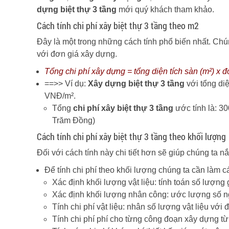
dựng biệt thự 3 tầng
mới quý khách tham khảo.
Cách tính chi phí xây biệt thự 3 tầng theo m2
Đây là một trong những cách tính phổ biến nhất. Chú
với đơn giá xây dựng.
Tổng chi phí xây dựng = tổng diện tích sàn (m²) x
==>> Ví dụ:
Xây dựng biệt thự 3 tầng
với tổng di
VNĐ/m².
Tổng
chi phí xây biệt thự 3 tầng
ước tính là: 3
Trăm Đồng)
Cách tính chi phí xây biệt thự 3 tầng theo khối lượng
Đối với cách tính này chi tiết hơn sẽ giúp chúng ta 
Để tính chi phí theo khối lượng chúng ta cần làm 
Xác định khối lượng vật liệu: tính toán số lượng 
Xác định khối lượng nhân công: ước lượng số n
Tính chi phí vật liệu: nhân số lượng vật liệu với 
Tính chi phí phí cho từng công đoạn xây dựng t