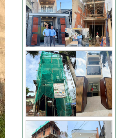
TLT
Đánh giá khách hàng
xây nhà tại Thủ Đức
Thi công móng nhà
có sàn vượt nhịp tại
Hóc Môn
Đánh giá của khách
hàng xây nhà 3 tầng
tại Thủ Đức