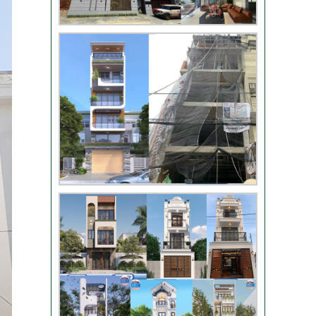
Video bàn giao nhà
chị Phượng – Nhà Bè
TPHCM
Video đánh giá từ
khách hàng chị Oanh
– sửa nhà
Nhận xét khách hàng
nhà chú Trung – Gò
Vấp