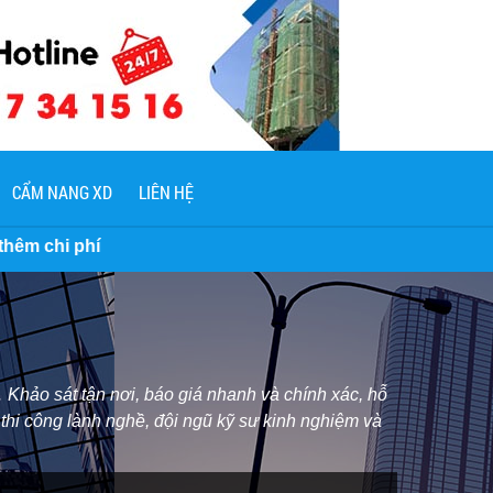
CẨM NANG XD
LIÊN HỆ
Khảo sát tận nơi, báo giá nhanh và chính xác, hỗ
 thi công lành nghề, đội ngũ kỹ sư kinh nghiệm và