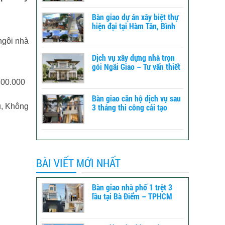
Bàn giao dự án xây biệt thự
hiện đại tại Hàm Tân, Bình
Thuận – xây dựng TLT
ngôi nhà
Dịch vụ xây dựng nhà trọn
gói Ngãi Giao – Tư vấn thiết
kế đến báo giá
400.000
Bàn giao căn hộ dịch vụ sau
3 tháng thi công cải tạo
u, Không
tổng thể tại Bình Tân -
TPHCM
BÀI VIẾT MỚI NHẤT
Bàn giao nhà phố 1 trệt 3
lầu tại Bà Điểm – TPHCM