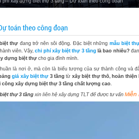
 phí xây dựng biệt thự 3 tầng – Dự toán theo công đoạn
 Dự toán theo công đoạn
biệt thự
đang trở nên sôi động. Đặc biệt những
mẫu biệt th
hành viên. Vậy,
chi phí xây biệt thự 3 tầng
là bao nhiêu?
đan
y dựng biệt thự
cho gia đình mình.
huần là nơi ở, mà còn là biểu tượng của sự thành công và đ
bảng
giá xây biệt thự
3 tầng
từ
xây biệt thự thô, hoàn thiện 
i công xây dựng biệt thự 3 tầng chất lượng cao
.
iễn 
biệt thự 3 tầng
xin liên hệ xây dựng TLT để được tư vấn
M