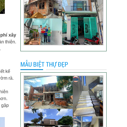
Video đánh giá của
khách hàng anh Hào
Quận Gò Vấp-Xây
nhà trọn gói
 phí xây
VIDEO đánh giá của
àn thiện.
khách hàng xây nhà
.
trọn gói tại TP Thủ
Đức
MẪU BIỆT THỰ ĐẸP
Video sửa nhà trọn
ết kế
gói tại Tân Bình
rườm rà.
nhiên
Video hình ảnh thi
hơn.
công nhà anh Hiếu
ể gặp