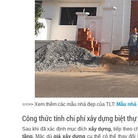
==>> Xem thêm các mẫu nhà đẹp của TLT:
Mẫu nhà 1
Công thức tính chi phí xây dựng biệt thự 
Sau khi đã xác định mục đích
xây dựng,
tiếp theo c
tầng.
Mặc dù
giá xây dựng
cụ thể có thể thay đổi