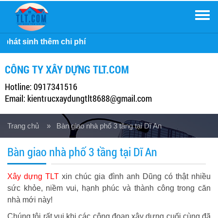
Men
Công ty Xây Dựn
CÔNG TY XÂY DỰNG TLT.COM
Hotline: 0917341516
Email: kientrucxaydungtlt8688@gmail.com
Trang chủ
» Bàn giao nhà phố 3 tầng tại Dĩ An
Bàn giao nhà phố 3 tầng tại Dĩ An
Xây dựng TLT
xin chúc gia đình anh Dũng có thật nhiều
sức khỏe, niềm vui, hạnh phúc và thành công trong căn
nhà mới này!
Chúng tôi rất vui khi các công đoạn xây dựng cuối cùng đã