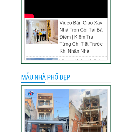
Video Bàn Giao Xây
Nhà Trọn Gói Tại Bà
Điểm | Kiểm Tra
Từng Chi Tiết Trước
Khi Nhận Nhà
Video đánh giá dịch
vụ xây biệt thự tại TP
MẪU NHÀ PHỐ ĐẸP
Tân Uyên, Bình
Dương – Chủ đầu tư
anh Thương
Khách hàng đánh giá
dịch vụ xây dựng của
TLT