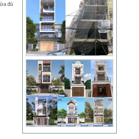
vừa đủ
Video đánh giá từ
khách hàng chị Oanh
– sửa nhà
Nhận xét khách hàng
nhà chú Trung – Gò
Vấp