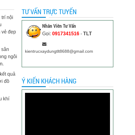
TƯ VẤN TRỰC TUYẾN
trí nội
u
Nhân Viên Tư Vấn
m vẻ đẹp
Gọi:
0917341516
-
TLT
:
o sân
kientrucxaydungtlt8688@gmail.com
ong ngôi
m.
kết quả
Ý KIẾN KHÁCH HÀNG
ới đồ
u khí