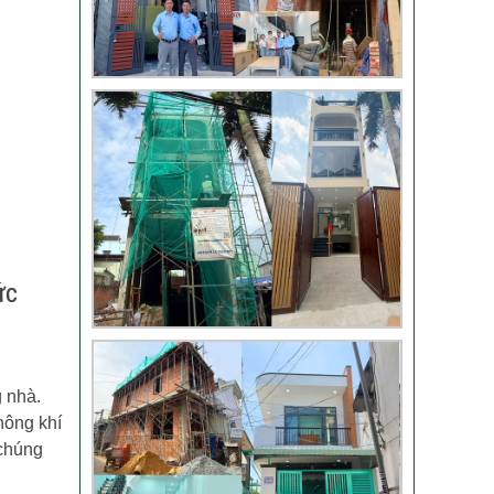
Đánh giá khách hàng
xây nhà tại Thủ Đức
Thi công móng nhà
có sàn vượt nhịp tại
Hóc Môn
ức
Đánh giá của khách
hàng xây nhà 3 tầng
tại Thủ Đức
g nhà.
hông khí
Video đánh giá của
 chúng
khách hàng anh Hào
Quận Gò Vấp-Xây