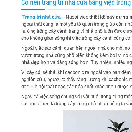
Có nên trang trí nhà cửa bằng việc trồng
Trang trí nhà cửa
– Ngoài việc
thiết kế xây dựng 
ngoại thất cũng là một yếu tố quan trọng giúp căn nh
hướng trồng cây cảnh trang trí nhà phố luôn được ưa
cho không gian sống thì việc trồng cây cảnh cũng có 
Ngoài việc tạo cảnh quan bên ngoài nhà cho một nơi 
vườn trong nhà cũng phổ biến không kém bởi vì nó có
nhà đẹp
hơn và đáng sống hơn. Tuy nhiên, nhiều ngườ
Vì cây cối sẽ thải khí cacbonic ra ngoài vào ban đê
nghiên cứu, người ta thấy rằng lượng khí cacbonic mà
đạc. Đồ nội thất hoặc các hóa chất khác nhau được s
Ngay cả việc sống chung với vật nuôi trong cùng một 
cacbonic hơn là trồng cây trong nhà như chúng ta vẫ