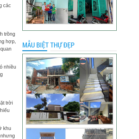
nhà trọn gói
ng các
VIDEO đánh giá của
khách hàng xây nhà
trọn gói tại TP Thủ
h trồng
Đức
ng hợp,
MẪU BIỆT THỰ ĐẸP
Video sửa nhà trọn
 quan
gói tại Tân Bình
có nhiều
ng
Video hình ảnh thi
công nhà anh Hiếu
t trời
chiếu
Video bàn giao nhà
chị Phượng – Nhà Bè
ở khu
TPHCM
à nhưng