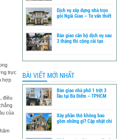
Dịch vụ xây dựng nhà trọn
gói Ngãi Giao – Tư vấn thiết
kế đến báo giá
Bàn giao căn hộ dịch vụ sau
3 tháng thi công cải tạo
tổng thể tại Bình Tân -
TPHCM
rong
ởng trực
BÀI VIẾT MỚI NHẤT
h hợp
Bàn giao nhà phố 1 trệt 3
lầu tại Bà Điểm – TPHCM
, điều
 chẳng
cầu của
Xây phần thô không bao
gồm những gì? Cập nhật chi
tiết để dự toán chi phí xây
 chăm
dựng