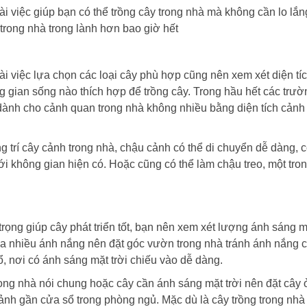
goài việc giúp bạn có thể trồng cây trong nhà mà không cần lo lắ
 trong nhà trong lành hơn bao giờ hết
i việc lựa chọn các loại cây phù hợp cũng nên xem xét diện tíc
 gian sống nào thích hợp để trồng cây. Trong hầu hết các trườ
dành cho cảnh quan trong nhà không nhiều bằng diện tích cảnh
ng trí cây cảnh trong nhà, chậu cảnh có thể di chuyển dễ dàng, 
ới không gian hiện có. Hoặc cũng có thể làm chậu treo, một tro
trọng giúp cây phát triển tốt, bạn nên xem xét lượng ánh sáng mặ
 ưa nhiều ánh nắng nên đặt góc vườn trong nhà tránh ánh nắng 
, nơi có ánh sáng mặt trời chiếu vào dễ dàng.
ong nhà nói chung hoặc cây cần ánh sáng mặt trời nên đặt cây 
nh gần cửa sổ trong phòng ngủ. Mặc dù là cây trồng trong nh