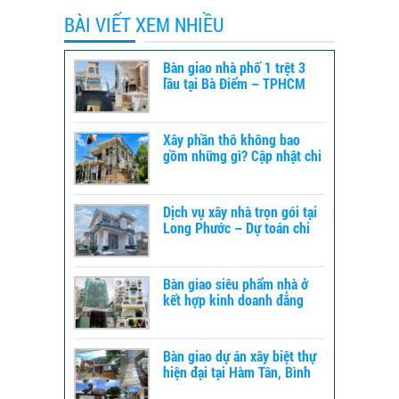
BÀI VIẾT XEM NHIỀU
Bàn giao nhà phố 1 trệt 3
lầu tại Bà Điểm – TPHCM
Xây phần thô không bao
gồm những gì? Cập nhật chi
tiết để dự toán chi phí xây
dựng
Dịch vụ xây nhà trọn gói tại
Long Phước – Dự toán chi
phí xây nhà chi tiết từ A-Z
Bàn giao siêu phẩm nhà ở
kết hợp kinh doanh đẳng
cấp tại TPHCM
Bàn giao dự án xây biệt thự
hiện đại tại Hàm Tân, Bình
Thuận – xây dựng TLT