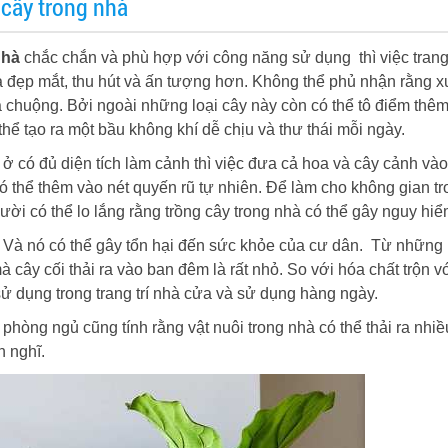
 cây trong nhà
nhà
chắc chắn và phù hợp với công năng sử dụng thì việc trang 
à đẹp mắt, thu hút và ấn tượng hơn.
Không thể phủ nhận rằng x
 chuộng. Bởi ngoài những loại cây này còn có thể tô điểm thê
thể tạo ra một bầu không khí dễ chịu và thư thái mỗi ngày.
ở có đủ diện tích làm cảnh thì việc đưa cả hoa và cây cảnh và
 thể thêm vào nét quyến rũ tự nhiên. Đ
ể làm cho không gian tr
i có thể lo lắng rằng trồng cây trong nhà có thể gây nguy hiể
m. Và nó có thể gây tổn hại đến sức khỏe của cư dân.
Từ những 
 cây cối thải ra vào ban đêm là rất nhỏ. So với hóa chất trộn v
ử dụng trong trang trí nhà cửa và sử dụng hàng ngày.
phòng ngủ cũng tính rằng vật nuôi trong nhà có thể thải ra nhiề
n nghĩ.