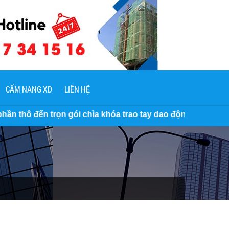
CẨM NANG XD
LIÊN HỆ
gói chìa khóa trao tay dao động 3.500.000 VNĐ/M2 đến 7 Tr