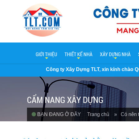
GIỚI THIỆU
THIẾT KẾ NHÀ
XÂY DỰNG NHÀ
Công ty Xây Dựng TLT, xin kính chào Quý khách hàng. H
CẨM NANG XÂY DỰNG
BẠN ĐANG Ở ĐÂY
Trang chủ
» Có nên tr