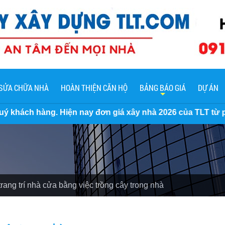
SỬA CHỮA NHÀ
HOÀN THIỆN CĂN HỘ
BẢNG BÁO GIÁ
DỰ ÁN
iện nay đơn giá xây nhà 2026 của TLT từ phần thô đến trọn 
ang trí nhà cửa bằng việc trồng cây trong nhà