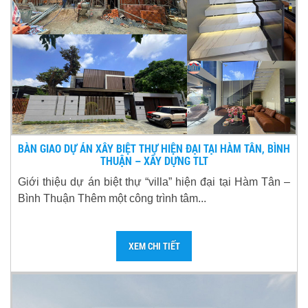
BÀN GIAO DỰ ÁN XÂY BIỆT THỰ HIỆN ĐẠI TẠI HÀM TÂN, BÌNH
THUẬN – XÂY DỰNG TLT
Giới thiệu dự án biệt thự “villa” hiện đại tại Hàm Tân –
Bình Thuận Thêm một công trình tâm...
XEM CHI TIẾT