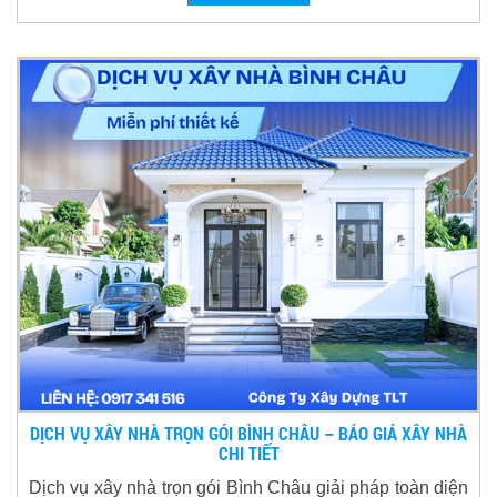
DỊCH VỤ XÂY NHÀ TRỌN GÓI BÌNH CHÂU – BÁO GIÁ XÂY NHÀ
CHI TIẾT
Dịch vụ xây nhà trọn gói Bình Châu giải pháp toàn diện