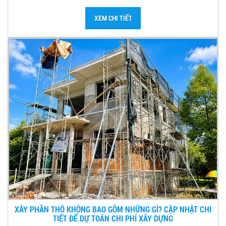
XEM CHI TIẾT
XÂY PHẦN THÔ KHÔNG BAO GỒM NHỮNG GÌ? CẬP NHẬT CHI
TIẾT ĐỂ DỰ TOÁN CHI PHÍ XÂY DỰNG