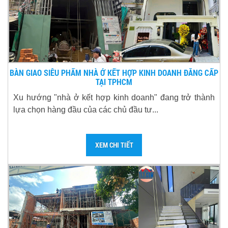
BÀN GIAO SIÊU PHẨM NHÀ Ở KẾT HỢP KINH DOANH ĐẲNG CẤP
TẠI TPHCM
Xu hướng "nhà ở kết hợp kinh doanh" đang trở thành
lựa chọn hàng đầu của các chủ đầu tư...
XEM CHI TIẾT