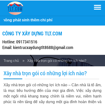
Men
Cô
CÔNG TY XÂY DỰNG TLT.COM
Hotline: 0917341516
Email: kientrucxaydungtlt8688@gmail.com
Trang chủ
» Xây nhà trọn gói có những lợi ích nào?
Xây nhà trọn gói có những lợi ích nào?
Xây nhà trọn gói có những lợi ích nào – Căn nhà là tổ ấm,
là mục tiêu hướng đến của mọi gia đình. Việc xây dựng
một ngôi nhà khang trang chính là niềm vui, niềm hạnh
phúc là nền tảng để xây dựng một gia đình hoàn thiện và