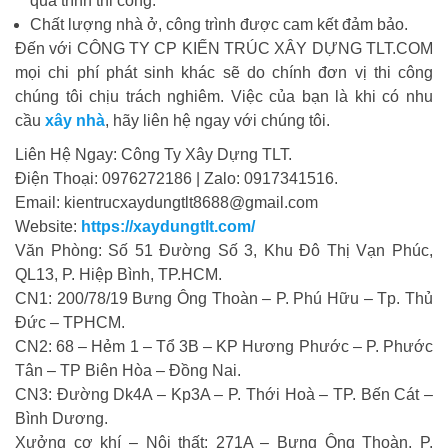
quá trình thi công.
Chất lượng nhà ở, công trình được cam kết đảm bảo.
Đến với CÔNG TY CP KIẾN TRÚC XÂY DỰNG TLT.COM
mọi chi phí phát sinh khác sẽ do chính đơn vị thi công
chúng tôi chịu trách nghiêm. Việc của bạn là khi có nhu
cầu
xây nhà
, hãy liên hệ ngay với chúng tôi.
Liên Hệ Ngay: Công Ty Xây Dựng TLT.
Điện Thoại: 0976272186 | Zalo: 0917341516.
Email: kientrucxaydungtlt8688@gmail.com
Website:
https://xaydungtlt.com/
Văn Phòng: Số 51 Đường Số 3, Khu Đô Thị Vạn Phúc,
QL13, P. Hiệp Bình, TP.HCM.
CN1: 200/78/19 Bưng Ông Thoàn – P. Phú Hữu – Tp. Thủ
Đức – TPHCM.
CN2: 68 – Hẻm 1 – Tổ 3B – KP Hương Phước – P. Phước
Tân – TP Biên Hòa – Đồng Nai.
CN3: Đường Dk4A – Kp3A – P. Thới Hoà – TP. Bến Cát –
Bình Dương.
Xưởng cơ khí – Nội thất: 271A – Bưng Ông Thoàn, P.