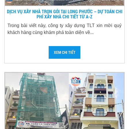
DỊCH VỤ XÂY NHÀ TRỌN GÓI TẠI LONG PHƯỚC – DỰ TOÁN CHI
PHÍ XÂY NHÀ CHI TIẾT TỪ A-Z
Trong bài viết này, công ty xây dựng TLT xin mời quý
khách hàng cùng khám phá toàn diện về...
XEM CHI TIẾT