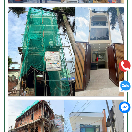
Thi công móng nhà có sàn
vượt nhịp tại Hóc Môn
Đánh giá của khách hàng xây
nhà 3 tầng tại Thủ Đức
Video đánh giá của khách hàng