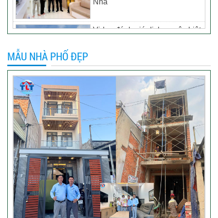
Nhà
Video đánh giá dịch vụ xây biệt
thự tại TP Tân Uyên, Bình
Dương – Chủ đầu tư anh
MẪU NHÀ PHỐ ĐẸP
Thương
Khách hàng đánh giá dịch vụ
xây dựng của TLT
Đánh giá khách hàng xây nhà
tại Thủ Đức