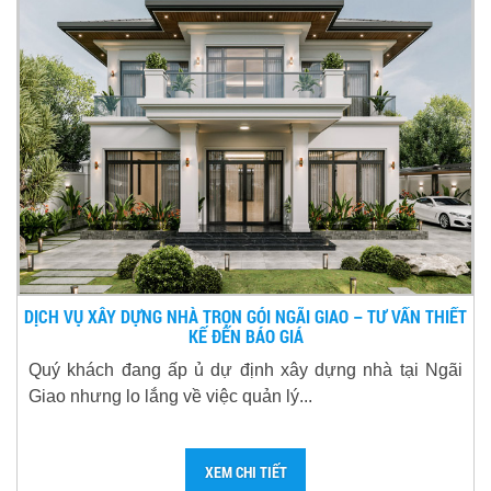
DỊCH VỤ XÂY DỰNG NHÀ TRỌN GÓI NGÃI GIAO – TƯ VẤN THIẾT
KẾ ĐẾN BÁO GIÁ
Quý khách đang ấp ủ dự định xây dựng nhà tại Ngãi
Giao nhưng lo lắng về việc quản lý...
XEM CHI TIẾT