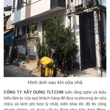
Hình ảnh sau khi sửa nhà
CÔNG TY XÂY DỰNG TLT.COM
luôn lắng nghe và thấu
hiểu tâm tư của quý khách hàng để đưa ra phương án sửa
chữa và kinh phí hợp lý nhất, triển khai tốc độ thi công
nhanh chóng, sử dụng vật tư đúng như bản hợp đồng,