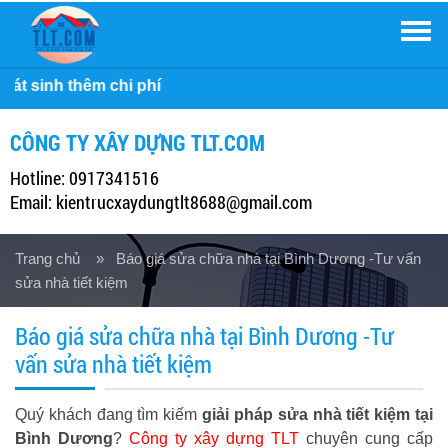
Men
Công ty Xây 
CÔNG TY XÂY DỰNG TLT.COM
Hotline: 0917341516
Email: kientrucxaydungtlt8688@gmail.com
Trang chủ
» Báo giá sửa chữa nhà tại Bình Dương -Tư vấn
sửa nhà tiết kiệm
Báo giá sửa chữa nhà tại Bình Dương -Tư
vấn sửa nhà tiết kiệm
Quý khách đang tìm kiếm
giải pháp sửa nhà tiết kiệm tại
Bình Dương
?
Công ty xây dựng TLT
chuyên cung cấp