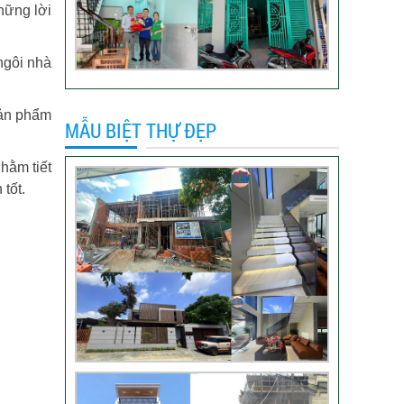
hững lời
nhà trọn gói
VIDEO đánh giá của
ngôi nhà
khách hàng xây nhà
trọn gói tại TP Thủ
Đức
sản phẩm
MẪU BIỆT THỰ ĐẸP
Video sửa nhà trọn
gói tại Tân Bình
hằm tiết
 tốt.
Video hình ảnh thi
công nhà anh Hiếu
Video bàn giao nhà
chị Phượng – Nhà Bè
TPHCM