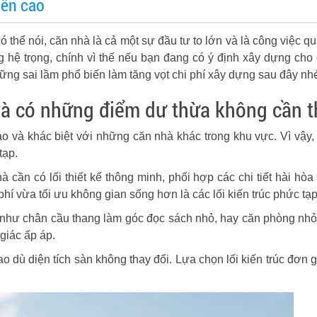
lên cao
ó thể nói, căn nhà là cả một sự đầu tư to lớn và là công việc q
 hệ trọng, chính vì thế nếu bạn đang có ý định xây dựng cho 
hững sai lầm phổ biến làm tăng vọt chi phí xây dựng sau đây nh
và có những điểm dư thừa không cần t
và khác biệt với những căn nhà khác trong khu vực. Vì vậy, 
tạp.
à cần có lối thiết kế thông minh, phối hợp các chi tiết hài hòa
phí vừa tối ưu không gian sống hơn là các lối kiến trúc phức tạp
 như chân cầu thang làm góc đọc sách nhỏ, hay căn phòng nhỏ
giác ấp áp.
ao dù diện tích sàn không thay đổi. Lựa chọn lối kiến trúc đơn 