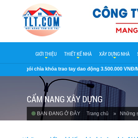
GIỚI THIỆU
THIẾT KẾ NHÀ
XÂY DỰNG NHÀ
khóa trao tay dao động 3.500.000 VNĐ/M2 đến 7 Triệu/M2. M
CẨM NANG XÂY DỰNG
BẠN ĐANG Ở ĐÂY
Trang chủ
» Những sa