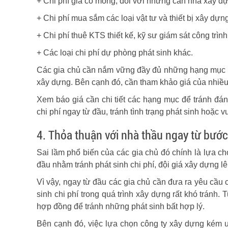
+ Chi phí gia cố móng, đối với những căn nhà xây d
+ Chi phí mua sắm các loại vật tư và thiết bị xây dựn
+ Chi phí thuê KTS thiết kế, kỹ sư giám sát công trình
+ Các loại chi phí dự phòng phát sinh khác.
Các gia chủ cần nắm vững đầy đủ những hạng mục này
xây dựng. Bên cạnh đó, cần tham khảo giá của nhiều 
Xem báo giá cần chi tiết các hạng mục để tránh đán
chi phí ngay từ đầu, tránh tình trạng phát sinh hoặc vư
4. Thỏa thuận với nhà thầu ngay từ bước
Sai lầm phổ biến của các gia chủ đó chính là lựa c
đầu nhằm tránh phát sinh chi phí, đội giá xây dựng lê
Vì vậy, ngay từ đầu các gia chủ cần đưa ra yêu cầu c
sinh chi phí trong quá trình xây dựng rất khó tránh.
hợp đồng để tránh những phát sinh bất hợp lý.
Bên cạnh đó, việc lựa chọn công ty xây dựng kém uy 