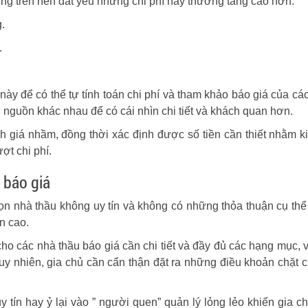
ựng trên nền đất yếu những chi phí này thường tăng cao hơn.
g.
.
 để có thể tự tính toán chi phí và tham khảo báo giá của các
nguồn khác nhau để có cái nhìn chi tiết và khách quan hơn.
h giá nhầm, đồng thời xác định được số tiền cần thiết nhằm k
ợt chi phí.
 báo giá
họn nhà thầu không uy tín và không có những thỏa thuận cụ thể
n cao.
ho các nhà thầu báo giá cần chi tiết và đầy đủ các hạng mục, v
 Tuy nhiên, gia chủ cần cẩn thận đặt ra những điều khoản chặt c
tín hay ỷ lại vào ” người quen” quản lý lỏng lẻo khiến gia ch