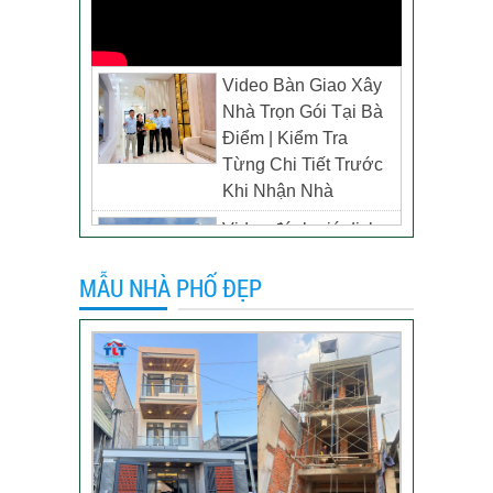
Video Bàn Giao Xây
Nhà Trọn Gói Tại Bà
Điểm | Kiểm Tra
Từng Chi Tiết Trước
Khi Nhận Nhà
Video đánh giá dịch
vụ xây biệt thự tại TP
MẪU NHÀ PHỐ ĐẸP
Tân Uyên, Bình
Dương – Chủ đầu tư
anh Thương
Khách hàng đánh giá
dịch vụ xây dựng của
TLT