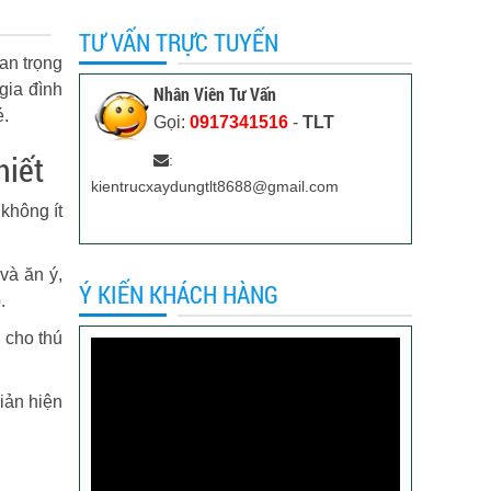
TƯ VẤN TRỰC TUYẾN
uan trọng
gia đình
Nhân Viên Tư Vấn
é.
Gọi:
0917341516
-
TLT
hiết
:
kientrucxaydungtlt8688@gmail.com
không ít
 và ăn ý,
Ý KIẾN KHÁCH HÀNG
.
 cho thú
giản hiện