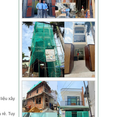
Đánh giá khách hàng
xây nhà tại Thủ Đức
Thi công móng nhà
có sàn vượt nhịp tại
Hóc Môn
Đánh giá của khách
hàng xây nhà 3 tầng
tại Thủ Đức
 liệu xây
Video đánh giá của
khách hàng anh Hào
 rẻ. Tuy
Quận Gò Vấp-Xây