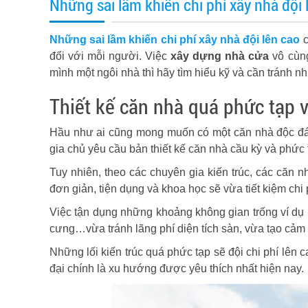
Những sai lầm khiến chi phí xây nhà đội 
Những sai lầm khiến chi phí xây nhà đội lên cao
c
đối với mỗi người. Việc
xây dựng nhà cửa
vô cùng
mình một ngôi nhà thì hãy tìm hiểu kỹ và cần tránh n
Thiết kế căn nhà quá phức tạp 
Hầu như ai cũng mong muốn có một căn nhà độc đáo 
gia chủ yêu cầu bản thiết kế căn nhà cầu kỳ và phức 
Tuy nhiên, theo các chuyên gia kiến trúc, các căn nh
đơn giản, tiện dụng và khoa học sẽ vừa tiết kiệm chi 
Việc tận dụng những khoảng không gian trống ví dụ
cưng…vừa tránh lãng phí diện tích sàn, vừa tạo cảm 
Những lối kiến trúc quá phức tạp sẽ đội chi phí lên c
đại chính là xu hướng được yêu thích nhất hiện nay.