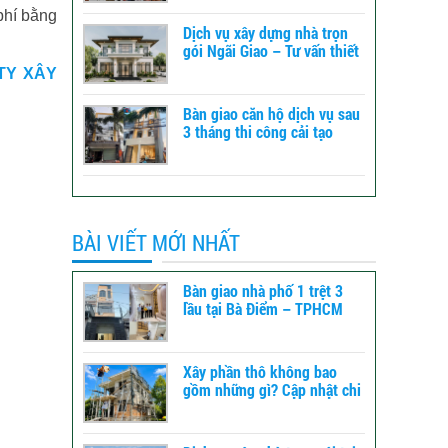
phí bằng
Dịch vụ xây dựng nhà trọn
gói Ngãi Giao – Tư vấn thiết
kế đến báo giá
TY XÂY
Bàn giao căn hộ dịch vụ sau
3 tháng thi công cải tạo
tổng thể tại Bình Tân -
TPHCM
BÀI VIẾT MỚI NHẤT
Bàn giao nhà phố 1 trệt 3
lầu tại Bà Điểm – TPHCM
Xây phần thô không bao
gồm những gì? Cập nhật chi
tiết để dự toán chi phí xây
dựng