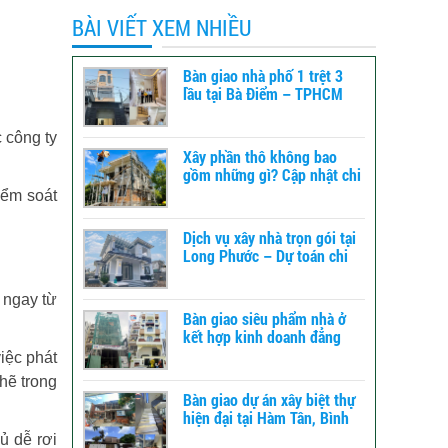
BÀI VIẾT XEM NHIỀU
Bàn giao nhà phố 1 trệt 3
lầu tại Bà Điểm – TPHCM
 công ty
Xây phần thô không bao
gồm những gì? Cập nhật chi
tiết để dự toán chi phí xây
iểm soát
dựng
Dịch vụ xây nhà trọn gói tại
Long Phước – Dự toán chi
phí xây nhà chi tiết từ A-Z
 ngay từ
Bàn giao siêu phẩm nhà ở
kết hợp kinh doanh đẳng
cấp tại TPHCM
iệc phát
hẽ trong
Bàn giao dự án xây biệt thự
hiện đại tại Hàm Tân, Bình
Thuận – xây dựng TLT
ủ dễ rơi