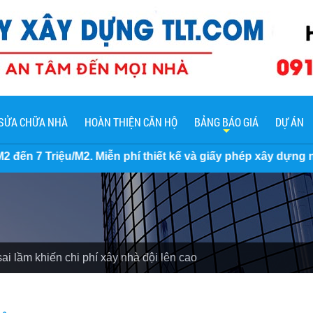
SỬA CHỮA NHÀ
HOÀN THIỆN CĂN HỘ
BẢNG BÁO GIÁ
DỰ ÁN
iễn phí thiết kế và giấy phép xây dựng nhà, cam kết không
i lầm khiến chi phí xây nhà đội lên cao