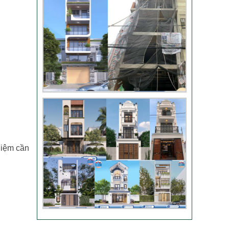
Video đánh giá từ
khách hàng chị Oanh
– sửa nhà
Nhận xét khách hàng
nhà chú Trung – Gò
Vấp
hiệm cần