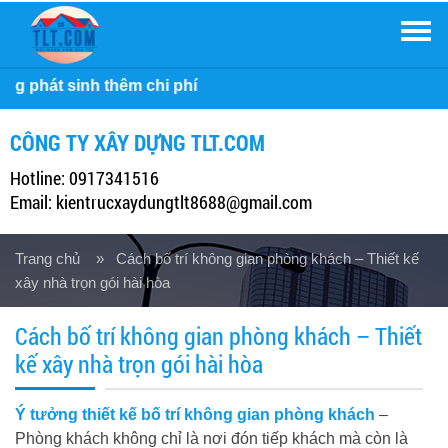
Men
Công ty Xây Dựn
CÔNG TY XÂY DỰNG TLT.COM
Hotline: 0917341516
Email: kientrucxaydungtlt8688@gmail.com
Trang chủ
» Cách bố trí không gian phòng khách – Thiết kế
xây nhà trọn gói hài hòa
Cách bố trí không gian phòng khách – Thiết
kế xây nhà trọn gói hài hòa
Ý tưởng thiết kế bố trí không gian phòng khách
–
Phòng khách không chỉ là nơi đón tiếp khách mà còn là