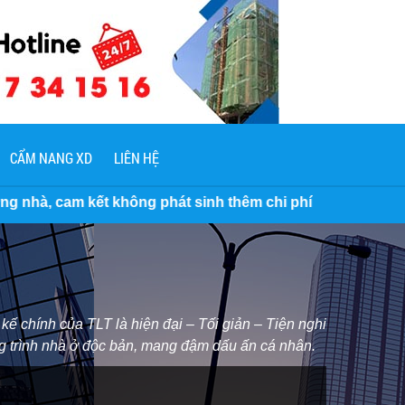
CẨM NANG XD
LIÊN HỆ
át sinh thêm chi phí
kế chính của TLT là hiện đại – Tối giản – Tiện nghi
ng trình nhà ở độc bản, mang đậm dấu ấn cá nhân.