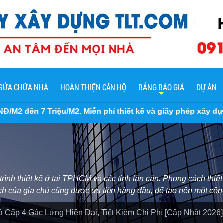
SỬA CHỮA NHÀ
HOÀN THIỆN CĂN HỘ
BẢNG BÁO GIÁ
DỰ ÁN
 phí thiết kế và giấy phép xây dựng nhà, cam kết không ph
nh thiết kế ở tại TPHCM và các tỉnh lân cận. Phong cách thiết 
ích của gia chủ cũng được ưu tiên hàng đầu, để tạo nên một cô
Cấp 4 Gác Lửng Hiện Đại, Tiết Kiệm Chi Phí [Cập Nhật 2026]