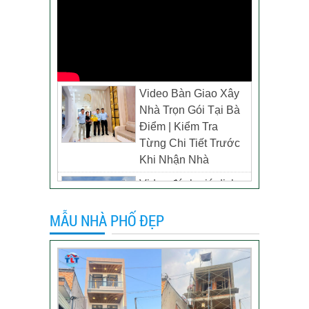
Video Bàn Giao Xây
Nhà Trọn Gói Tại Bà
Điểm | Kiểm Tra
Từng Chi Tiết Trước
Khi Nhận Nhà
Video đánh giá dịch
vụ xây biệt thự tại TP
MẪU NHÀ PHỐ ĐẸP
Tân Uyên, Bình
Dương – Chủ đầu tư
anh Thương
Khách hàng đánh giá
dịch vụ xây dựng của
TLT