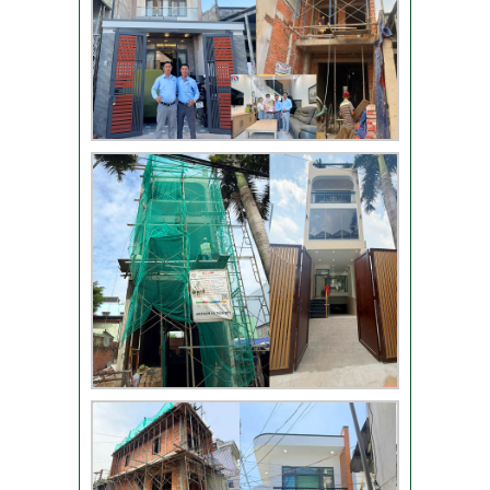
Đánh giá khách hàng
xây nhà tại Thủ Đức
Thi công móng nhà
có sàn vượt nhịp tại
Hóc Môn
Đánh giá của khách
hàng xây nhà 3 tầng
tại Thủ Đức
Video đánh giá của