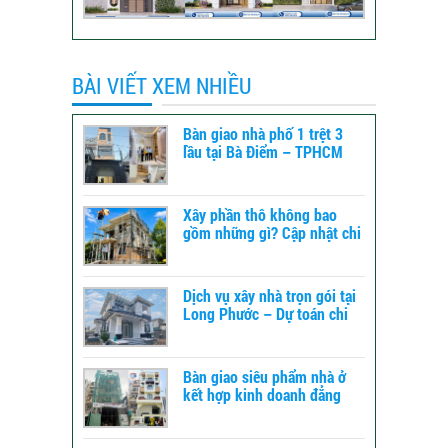
BÀI VIẾT XEM NHIỀU
Bàn giao nhà phố 1 trệt 3
lầu tại Bà Điểm – TPHCM
Xây phần thô không bao
gồm những gì? Cập nhật chi
tiết để dự toán chi phí xây
dựng
Dịch vụ xây nhà trọn gói tại
Long Phước – Dự toán chi
phí xây nhà chi tiết từ A-Z
Bàn giao siêu phẩm nhà ở
kết hợp kinh doanh đẳng
cấp tại TPHCM