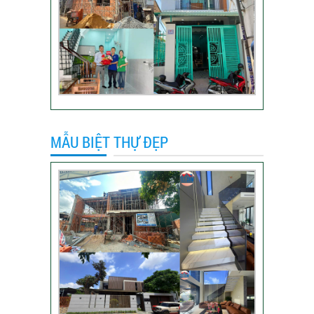
khách hàng anh Hào
Quận Gò Vấp-Xây
nhà trọn gói
VIDEO đánh giá của
khách hàng xây nhà
trọn gói tại TP Thủ
Đức
MẪU BIỆT THỰ ĐẸP
Video sửa nhà trọn
gói tại Tân Bình
Video hình ảnh thi
công nhà anh Hiếu
Video bàn giao nhà