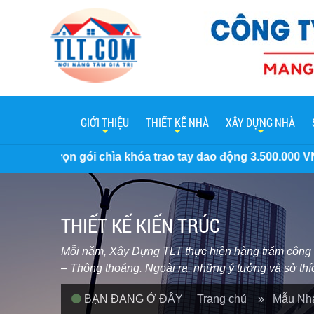
GIỚI THIỆU
THIẾT KẾ NHÀ
XÂY DỰNG NHÀ
a trao tay dao động 3.500.000 VNĐ/M2 đến 7 Triệu/M2. Miễn
THIẾT KẾ KIẾN TRÚC
Mỗi năm, Xây Dựng TLT thực hiện hàng trăm công trì
– Thông thoáng. Ngoài ra, những ý tưởng và sở th
BẠN ĐANG Ở ĐÂY
Trang chủ
» Mẫu Nhà 