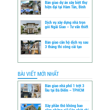
Bàn giao dự án xây biệt thự
hiện đại tại Hàm Tân, Bình
Thuận – xây dựng TLT
Dịch vụ xây dựng nhà trọn
gói Ngãi Giao – Tư vấn thiết
kế đến báo giá
Bàn giao căn hộ dịch vụ sau
3 tháng thi công cải tạo
tổng thể tại Bình Tân -
TPHCM
BÀI VIẾT MỚI NHẤT
Bàn giao nhà phố 1 trệt 3
lầu tại Bà Điểm – TPHCM
Xây phần thô không bao
gồm những gì? Cập nhật chi