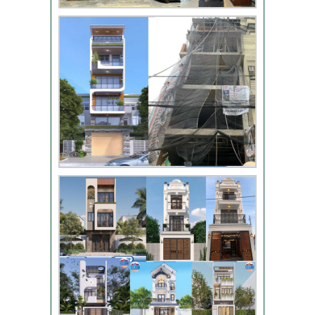
chị Phượng – Nhà Bè
TPHCM
Video đánh giá từ
khách hàng chị Oanh
– sửa nhà
Nhận xét khách hàng
nhà chú Trung – Gò
Vấp