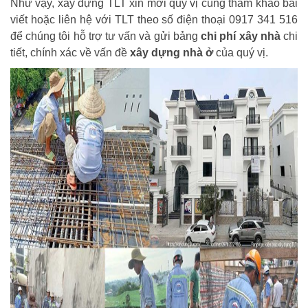
Như vậy, xây dựng TLT xin mời quý vị cùng tham khảo bài
viết hoặc liên hệ với TLT theo số điện thoại 0917 341 516
để chúng tôi hỗ trợ tư vấn và gửi bảng
chi phí xây nhà
chi
tiết, chính xác về vấn đề
xây dựng nhà ở
của quý vị.