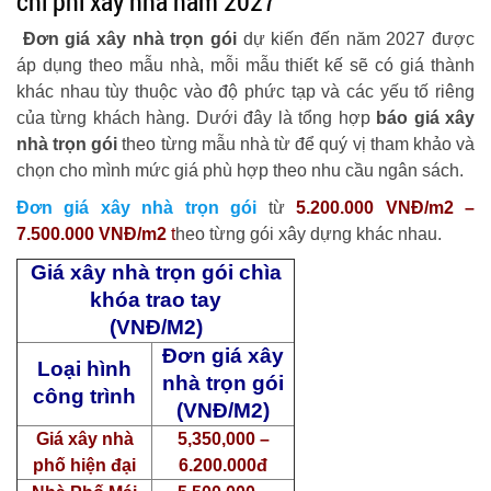
chi phí xây nhà năm 2027
Đơn giá xây nhà trọn gói
dự kiến đến năm 2027 được
áp dụng theo mẫu nhà, mỗi mẫu thiết kế sẽ có giá thành
khác nhau tùy thuộc vào độ phức tạp và các yếu tố riêng
của từng khách hàng. Dưới đây là tổng hợp
báo giá xây
nhà trọn gói
theo từng mẫu nhà từ để quý vị tham khảo và
chọn cho mình mức giá phù hợp theo nhu cầu ngân sách.
Đơn giá xây nhà trọn gói
từ
5.200.000 VNĐ/m2 –
7.500.000 VNĐ/m2
t
heo từng gói xây dựng khác nhau.
Giá xây nhà trọn gói chìa
khóa trao tay
(VNĐ/M2)
Đơn giá xây
Loại hình
nhà trọn gói
công trình
(VNĐ/M2)
Giá xây nhà
5,350,000 –
phố hiện đại
6.200.000đ