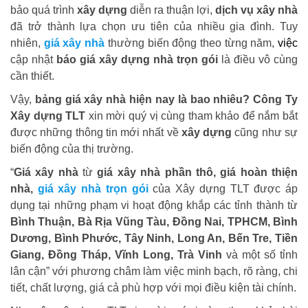
bảo quá trình
xây dựng
diễn ra thuận lợi,
dịch vụ xây nhà
đã trở thành lựa chọn ưu tiên của nhiều gia đình. Tuy
nhiên,
giá xây nhà
thường biến động theo từng năm,
việc
cập nhật
báo giá xây dựng nhà trọn gói
là điều vô cùng
cần thiết.
Vậy,
bảng giá xây nhà hiện nay là bao nhiêu? Công Ty
Xây dựng TLT
xin mời quý vị cùng tham khảo để nắm bắt
được những thông tin mới nhất về
xây dựng
cũng như sự
biến động của thị trường.
“
Giá xây nhà
từ
giá xây nhà phần thô, giá hoàn thiện
nhà,
giá xây nhà trọn gói
của Xây dựng TLT được áp
dụng tại những phạm vi hoạt động khắp các tỉnh thành từ
Bình Thuận, Bà Rịa Vũng Tàu, Đồng Nai, TPHCM, Bình
Dương, Bình Phước, Tây Ninh, Long An, Bến Tre, Tiền
Giang, Đồng Tháp, Vĩnh Long, Trà Vinh
và một số tỉnh
lân cận” với phương châm làm việc minh bạch, rõ ràng, chi
tiết, chất lượng, giá cả phù hợp với mọi điều kiện tài chính.