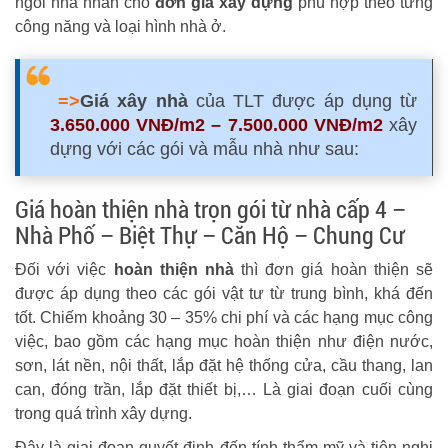
ngôi nhà nhân cho
đơn giá xây dựng
phù hợp theo từng
công năng và loại hình nhà ở.
=>
Giá xây nhà
của TLT được áp dụng từ
3.650.000 VNĐ/m2 – 7.500.000 VNĐ/m2
xây
dựng với các gói và mẫu nhà như sau:
Giá hoàn thiện nhà trọn gói từ nhà cấp 4 –
Nhà Phố – Biệt Thự – Căn Hộ – Chung Cư
Đối với việc
hoàn thiện nhà
thì đơn giá hoàn thiện sẽ
được áp dụng theo các gói vật tư từ trung bình, khá đến
tốt. Chiếm khoảng 30 – 35% chi phí và các hạng mục công
việc, bao gồm các hạng mục hoàn thiện như điện nước,
sơn, lát nền, nội thất, lắp đặt hệ thống cửa, cầu thang, lan
can, đóng trần, lắp đặt thiết bị,… Là giai đoạn cuối cùng
trong quá trình xây dựng.
Đây là giai đoạn quyết định đến tính thẩm mỹ và tiện nghi