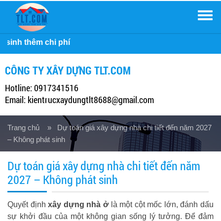
Men
Công ty X
CÔNG TY XÂY DỰNG TLT.COM
Hotline: 0917341516
Email: kientrucxaydungtlt8688@gmail.com
Trang chủ
» Dự toán giá xây dựng nhà chi tiết đến năm 2027
– Không phát sinh
Dự toán giá xây dựng nhà chi tiết đến năm
2027 – Không phát sinh
Quyết định
xây dựng nhà ở
là một cột mốc lớn, đánh dấu
sự khởi đầu của một không gian sống lý tưởng. Để đảm