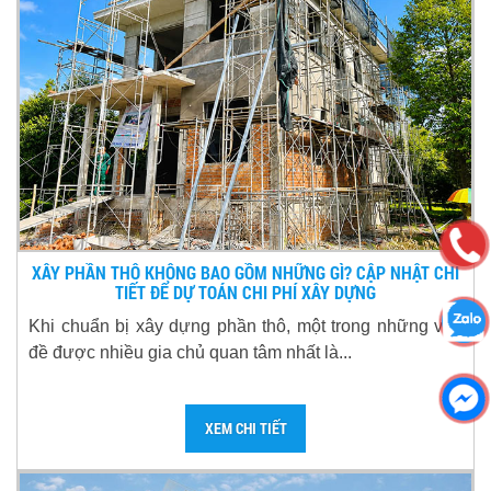
XÂY PHẦN THÔ KHÔNG BAO GỒM NHỮNG GÌ? CẬP NHẬT CHI
TIẾT ĐỂ DỰ TOÁN CHI PHÍ XÂY DỰNG
Khi chuẩn bị xây dựng phần thô, một trong những vấn
đề được nhiều gia chủ quan tâm nhất là...
XEM CHI TIẾT