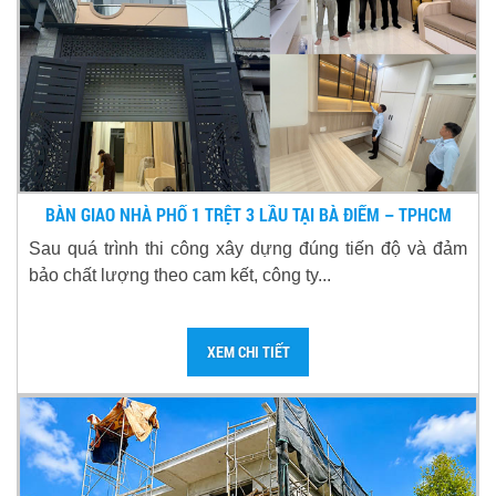
BÀN GIAO NHÀ PHỐ 1 TRỆT 3 LẦU TẠI BÀ ĐIỂM – TPHCM
Sau quá trình thi công xây dựng đúng tiến độ và đảm
bảo chất lượng theo cam kết, công ty...
XEM CHI TIẾT