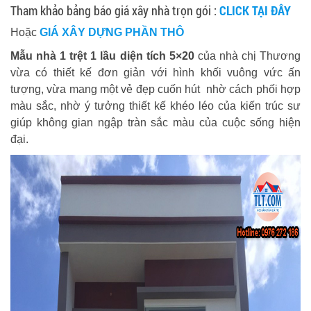
Tham khảo bảng báo giá xây nhà trọn gói :
CLICK TẠI ĐÂY
Hoặc
GIÁ XÂY DỰNG PHẦN THÔ
Mẫu nhà 1 trệt 1 lầu diện tích 5×20
của nhà chị Thương
vừa có thiết kế đơn giản với hình khối vuông vức ấn
tượng, vừa mang một vẻ đẹp cuốn hút nhờ cách phối hợp
màu sắc, nhờ ý tưởng thiết kế khéo léo của kiến trúc sư
giúp không gian ngập tràn sắc màu của cuộc sống hiện
đại.