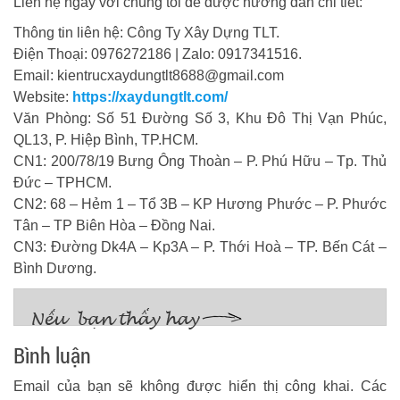
Liên hệ ngay với chúng tôi để được hướng dẫn chi tiết:
Thông tin liên hệ: Công Ty Xây Dựng TLT.
Điện Thoại: 0976272186 | Zalo: 0917341516.
Email: kientrucxaydungtlt8688@gmail.com
Website:
https://xaydungtlt.com/
Văn Phòng: Số 51 Đường Số 3, Khu Đô Thị Vạn Phúc,
QL13, P. Hiệp Bình, TP.HCM.
CN1: 200/78/19 Bưng Ông Thoàn – P. Phú Hữu – Tp. Thủ
Đức – TPHCM.
CN2: 68 – Hẻm 1 – Tổ 3B – KP Hương Phước – P. Phước
Tân – TP Biên Hòa – Đồng Nai.
CN3: Đường Dk4A – Kp3A – P. Thới Hoà – TP. Bến Cát –
Bình Dương.
Bình luận
Email của bạn sẽ không được hiển thị công khai.
Các