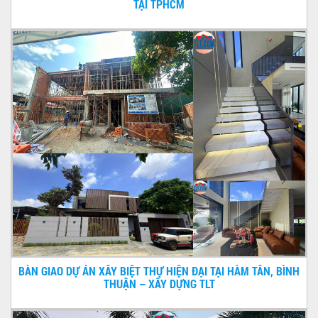
TẠI TPHCM
BÀN GIAO DỰ ÁN XÂY BIỆT THỰ HIỆN ĐẠI TẠI HÀM TÂN, BÌNH
THUẬN – XÂY DỰNG TLT