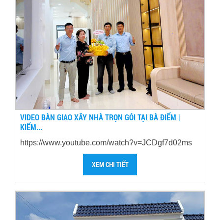
VIDEO BÀN GIAO XÂY NHÀ TRỌN GÓI TẠI BÀ ĐIỂM |
KIỂM...
https://www.youtube.com/watch?v=JCDgf7d02ms
XEM CHI TIẾT