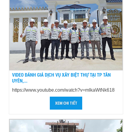
VIDEO ĐÁNH GIÁ DỊCH VỤ XÂY BIỆT THỰ TẠI TP TÂN
UYÊN,...
https://www.youtube.com/watch?v=mlkaWtNk618
XEM CHI TIẾT