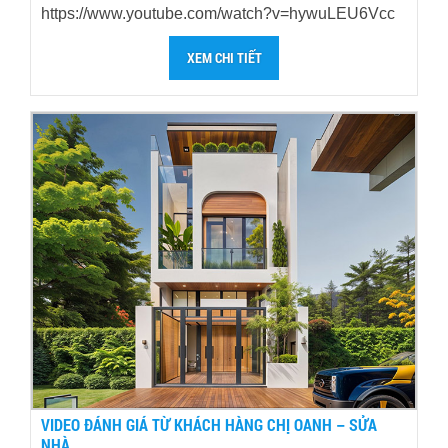
https://www.youtube.com/watch?v=hywuLEU6Vcc
XEM CHI TIẾT
VIDEO ĐÁNH GIÁ TỪ KHÁCH HÀNG CHỊ OANH – SỬA
NHÀ