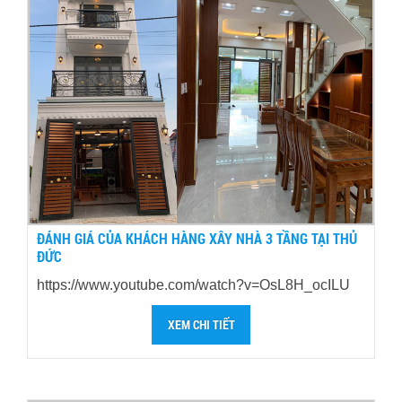
ĐÁNH GIÁ CỦA KHÁCH HÀNG XÂY NHÀ 3 TẦNG TẠI THỦ
ĐỨC
https://www.youtube.com/watch?v=OsL8H_ocILU
XEM CHI TIẾT