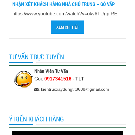
NHẬN XÉT KHÁCH HÀNG NHÀ CHÚ TRUNG – GÒ VẤP
https://www.youtube.com/watch?v=okv6TUgplRE
XEM CHI TIẾT
TƯ VẤN TRỰC TUYẾN
Nhân Viên Tư Vấn
Gọi:
0917341516
-
TLT
: kientrucxaydungtlt8688@gmail.com
Ý KIẾN KHÁCH HÀNG