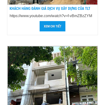
KHÁCH HÀNG ĐÁNH GIÁ DỊCH VỤ XÂY DỰNG CỦA TLT
https://www.youtube.com/watch?v=f-vBmZBzZYM
XEM CHI TIẾT