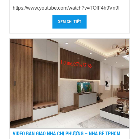
https://www.youtube.com/watch?v=TOfF4h9Vn9I
XEM CHI TIẾT
VIDEO BÀN GIAO NHÀ CHỊ PHƯỢNG – NHÀ BÈ TPHCM