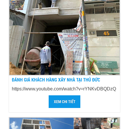
ĐÁNH GIÁ KHÁCH HÀNG XÂY NHÀ TẠI THỦ ĐỨC
https://www.youtube.com/watch?v=rYNKvDBQDzQ
XEM CHI TIẾT