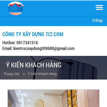
Men
Công ty Xây Dựng TLT, xin kính chào Qu
CÔNG TY XÂY DỰNG TLT.COM
Hotline: 0917341516
Email: kientrucxaydungtlt8688@gmail.com
Ý KIẾN KHÁCH HÀNG
Trang chủ
» Ý kiến khách hàng