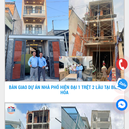
BÀN GIAO DỰ ÁN NHÀ PHỐ HIỆN ĐẠI 1 TRỆT 2 LẦU TẠI BIÊN
HÒA