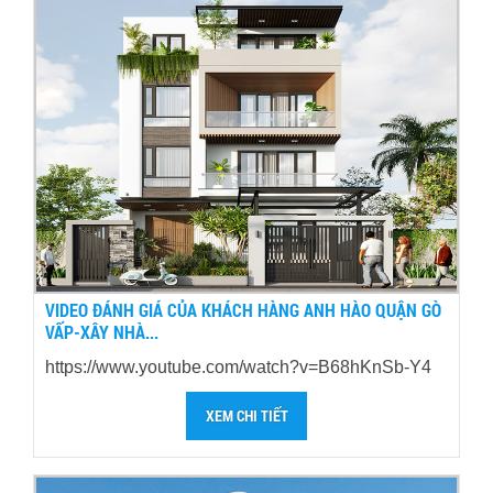
VIDEO ĐÁNH GIÁ CỦA KHÁCH HÀNG ANH HÀO QUẬN GÒ
VẤP-XÂY NHÀ...
https://www.youtube.com/watch?v=B68hKnSb-Y4
XEM CHI TIẾT