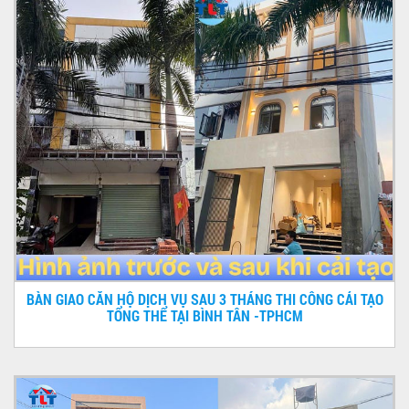
BÀN GIAO CĂN HỘ DỊCH VỤ SAU 3 THÁNG THI CÔNG CẢI TẠO
TỔNG THỂ TẠI BÌNH TÂN -TPHCM