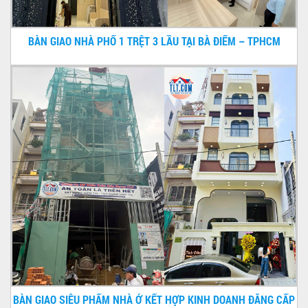
BÀN GIAO NHÀ PHỐ 1 TRỆT 3 LẦU TẠI BÀ ĐIỂM – TPHCM
BÀN GIAO SIÊU PHẨM NHÀ Ở KẾT HỢP KINH DOANH ĐẲNG CẤP