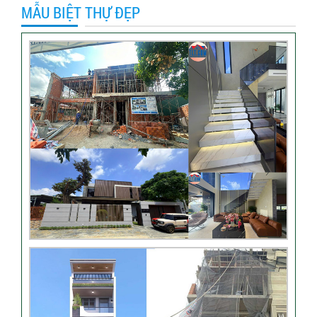
MẪU BIỆT THỰ ĐẸP
Video hình ảnh thi công nhà
anh Hiếu
Video bàn giao nhà chị
Phượng – Nhà Bè TPHCM
Video đánh giá từ khách
hàng chị Oanh – sửa nhà