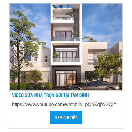
VIDEO SỬA NHÀ TRỌN GÓI TẠI TÂN BÌNH
https://www.youtube.com/watch?v=pQhXqjWSQlY
XEM CHI TIẾT