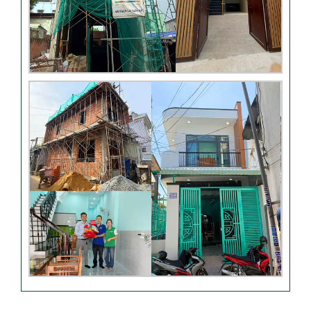
Đánh giá của khách hàng
xây nhà 3 tầng tại Thủ Đức
Video đánh giá của khách
hàng anh Hào Quận Gò Vấp-
Xây nhà trọn gói
VIDEO đánh giá của khách
hàng xây nhà trọn gói tại TP
Thủ Đức
Video sửa nhà trọn gói tại
Tân Bình