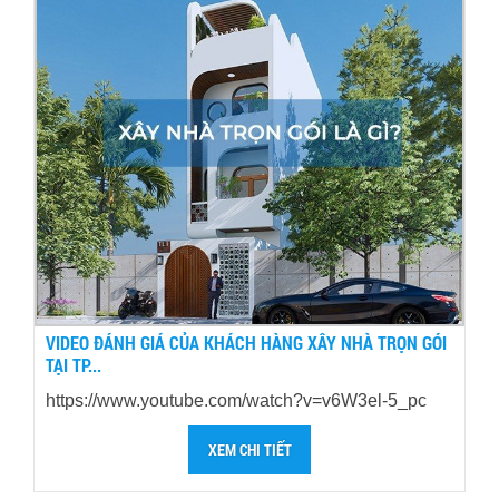
VIDEO ĐÁNH GIÁ CỦA KHÁCH HÀNG XÂY NHÀ TRỌN GÓI
TẠI TP...
https://www.youtube.com/watch?v=v6W3el-5_pc
XEM CHI TIẾT