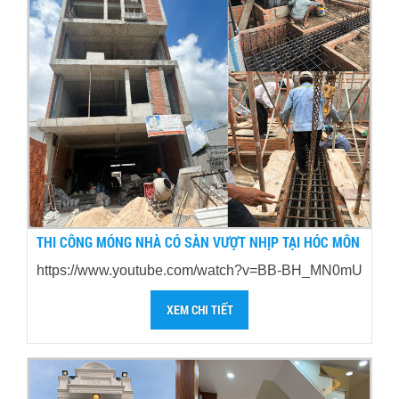
THI CÔNG MÓNG NHÀ CÓ SÀN VƯỢT NHỊP TẠI HÓC MÔN
https://www.youtube.com/watch?v=BB-BH_MN0mU
XEM CHI TIẾT