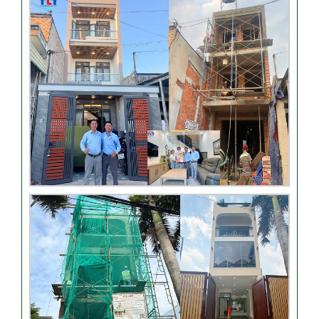
xây dựng của TLT
Đánh giá khách hàng xây
nhà tại Thủ Đức
Thi công móng nhà có sàn
vượt nhịp tại Hóc Môn